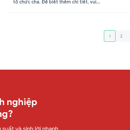
tổ chức cha. Để biết thêm chi tiết, vui...
1
2
h nghiệp
ng?
suất và sinh lời nhanh