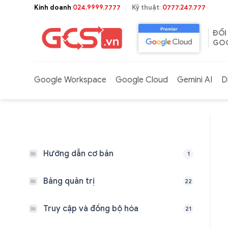
Bỏ
Kinh doanh
:
024.9999.7777
Kỹ thuật
:
0777.247.777
qua
nội
ĐỐI
dung
GOO
Google Workspace
Google Cloud
Gemini AI
D
Hướng dẫn cơ bản
1
Bảng quản trị
22
Truy cập và đồng bộ hóa
21