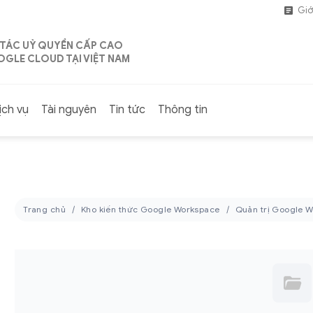
Giớ
 TÁC UỶ QUYỀN CẤP CAO
GLE CLOUD TẠI VIỆT NAM
ịch vụ
Tài nguyên
Tin tức
Thông tin
Trang chủ
Kho kiến thức Google Workspace
Quản trị Google 