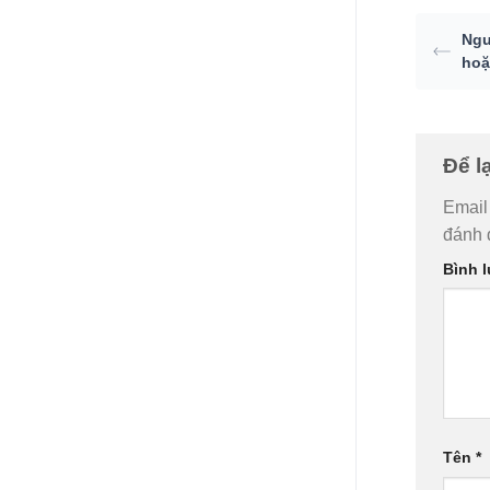
Ngu
hoặ
Để l
Email
đánh
Bình 
Tên
*