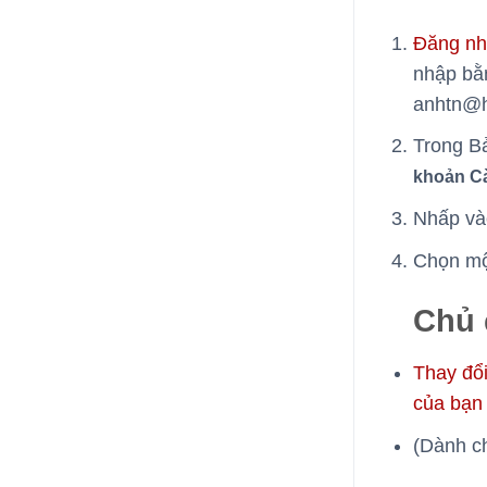
Đăng n
nhập b
anhtn@h
Trong Bả
khoản Cà
Nhấp v
Chọn mộ
Chủ 
Thay đổi
của bạn
(Dành c