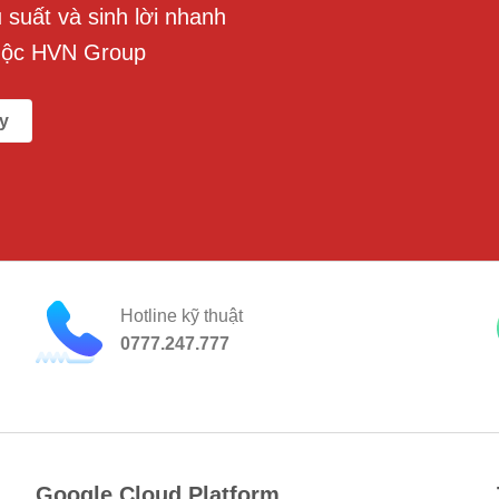
suất và sinh lời nhanh
uộc HVN Group
y
Hotline kỹ thuật
0777.247.777
Google Cloud Platform