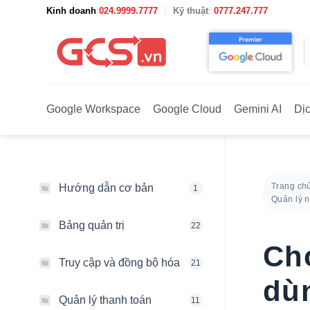
Bỏ
Kinh doanh
:
024.9999.7777
Kỹ thuật
:
0777.247.777
qua
nội
dung
Google Workspace
Google Cloud
Gemini AI
Dị
Trang ch
Hướng dẫn cơ bản
1
Quản lý 
Bảng quản trị
22
Ch
Truy cập và đồng bộ hóa
21
dù
Quản lý thanh toán
11