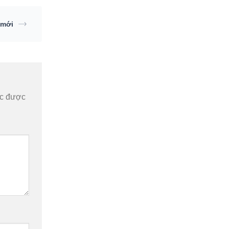
 mới
ộc được