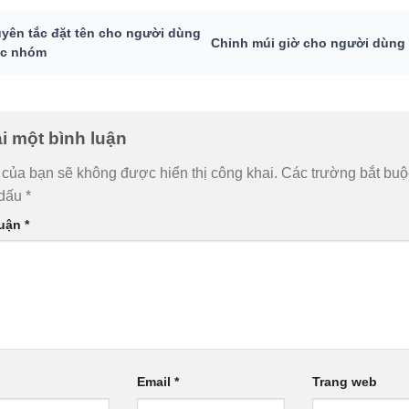
yên tắc đặt tên cho người dùng
Chỉnh múi giờ cho người dùng
c nhóm
ại một bình luận
 của bạn sẽ không được hiển thị công khai.
Các trường bắt bu
 dấu
*
luận
*
Email
*
Trang web