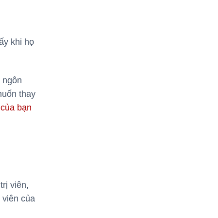
ấy khi họ
i ngôn
muốn thay
 của bạn
rị viên,
 viên của