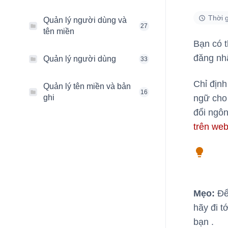
Thời g
Quản lý người dùng và
27
tên miền
Bạn có 
đăng nh
Quản lý người dùng
33
Chỉ địn
Quản lý tên miền và bản
16
ghi
ngữ cho 
đổi ngôn
trên we
Mẹo:
Để 
hãy đi t
bạn .