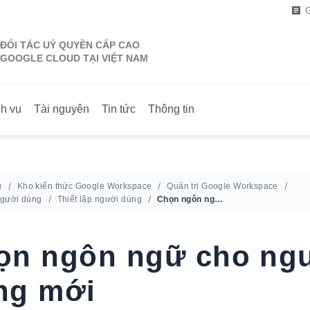
G
ĐỐI TÁC UỶ QUYỀN CẤP CAO
GOOGLE CLOUD TẠI VIỆT NAM
ch vụ
Tài nguyên
Tin tức
Thông tin
ủ
Kho kiến thức Google Workspace
Quản trị Google Workspace
người dùng
Thiết lập người dùng
Chọn ngôn ngữ cho người dùng mới
ọn ngôn ngữ cho ng
ng mới