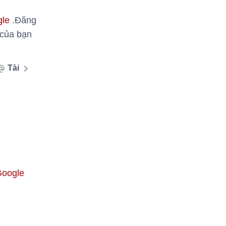
gle
.Đăng
 của bạn
Tài
Google