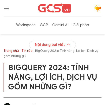
Bỏ
qua
nội
dung
Workspace
GCP
Gemini AI
Giải pháp
Nội dung bài viết
Trang chủ
-
Tin tức
-
BigQuery 2024: Tính năng, Lợi ích, Dịch vụ
gồm những gì?
BIGQUERY 2024: TÍNH
NĂNG, LỢI ÍCH, DỊCH VỤ
GỒM NHỮNG GÌ?