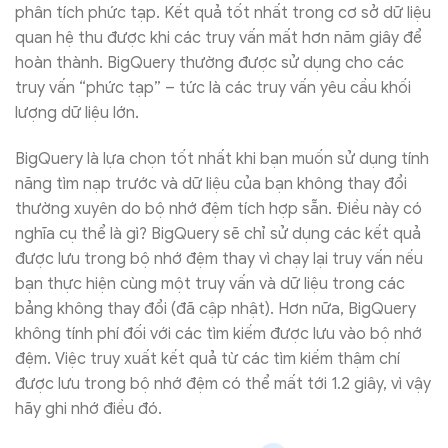
phân tích phức tạp. Kết quả tốt nhất trong cơ sở dữ liệu
quan hệ thu được khi các truy vấn mất hơn năm giây để
hoàn thành. BigQuery thường được sử dụng cho các
truy vấn “phức tạp” – tức là các truy vấn yêu cầu khối
lượng dữ liệu lớn.
BigQuery là lựa chọn tốt nhất khi bạn muốn sử dụng tính
năng tìm nạp trước và dữ liệu của bạn không thay đổi
thường xuyên do bộ nhớ đệm tích hợp sẵn. Điều này có
nghĩa cụ thể là gì? BigQuery sẽ chỉ sử dụng các kết quả
được lưu trong bộ nhớ đệm thay vì chạy lại truy vấn nếu
bạn thực hiện cùng một truy vấn và dữ liệu trong các
bảng không thay đổi (đã cập nhật). Hơn nữa, BigQuery
không tính phí đối với các tìm kiếm được lưu vào bộ nhớ
đệm. Việc truy xuất kết quả từ các tìm kiếm thậm chí
được lưu trong bộ nhớ đệm có thể mất tới 1.2 giây, vì vậy
hãy ghi nhớ điều đó.