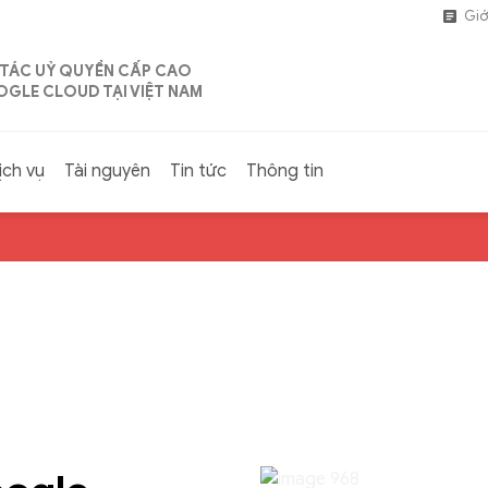
Giớ
 TÁC UỶ QUYỀN CẤP CAO
GLE CLOUD TẠI VIỆT NAM
ịch vụ
Tài nguyên
Tin tức
Thông tin