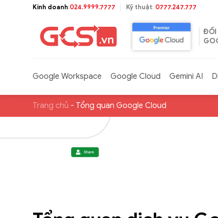
Bỏ
Kinh doanh
:
024.9999.7777
Kỹ thuật
:
0777.247.777
qua
nội
ĐỐI
dung
GOO
Google Workspace
Google Cloud
Gemini AI
D
Trang chủ
-
Tổng quan Google Cloud