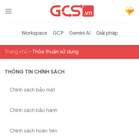
Bỏ
qua
nội
dung
Workspace
GCP
Gemini AI
Giải pháp
Trang chủ
-
Thỏa thuận sử dụng
THÔNG TIN CHÍNH SÁCH
Chính sách bảo mật
Chính sách bảo hành
Chính sách hoàn tiền