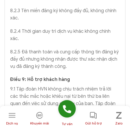
8.2.3 Tên miền đăng ký không đầy đủ, không chính
xác.
8.2.4 Thời gian duy trì dịch vụ khác không chính
xác.
8.2.5 Đã thanh toán và cung cấp thông tin đăng ký
đầy đủ nhưng không nhận được thư xác nhận dịch
vụ đã đăng ký thành công.
Điều 9: Hỗ trợ khách hàng
9.1 Tập đoàn HVN không chịu trách nhiệm trả lời
các thắc mắc hoặc khiếu nại từ bên thứ ba liên
quan đến việc sử dụng dịch vụ của bạn. Tập đoàn
HVN cũng không chịu trách nhiệm trả lời các thắc
mắc hoặc khiếu nại cho các vấn đề liên quan đến
Dịch vụ
Khuyến mãi
Gửi hỗ trợ
Zalo
Tư vấn
dịch vụ của bên thứ ba mà bạn đang sử dụng.