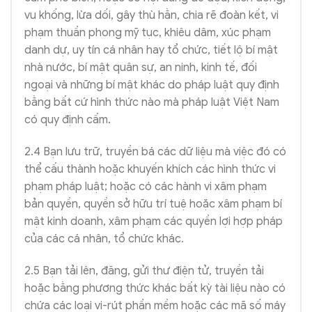
vu khống, lừa dối, gây thù hằn, chia rẽ đoàn kết, vi
phạm thuần phong mỹ tục, khiêu dâm, xúc phạm
danh dự, uy tín cá nhân hay tổ chức, tiết lộ bí mật
nhà nước, bí mật quân sự, an ninh, kinh tế, đối
ngoại và những bí mật khác do pháp luật quy định
bằng bất cứ hình thức nào mà pháp luật Việt Nam
có quy định cấm.
2.4 Bạn lưu trữ, truyền bá các dữ liệu mà việc đó có
thể cấu thành hoặc khuyến khích các hình thức vi
phạm pháp luật; hoặc có các hành vi xâm phạm
bản quyền, quyền sở hữu trí tuệ hoặc xâm phạm bí
mật kinh doanh, xâm phạm các quyền lợi hợp pháp
của các cá nhân, tổ chức khác.
2.5 Bạn tải lên, đăng, gửi thư điện tử, truyền tải
hoặc bằng phương thức khác bất kỳ tài liệu nào có
chứa các loại vi-rút phần mềm hoặc các mã số máy