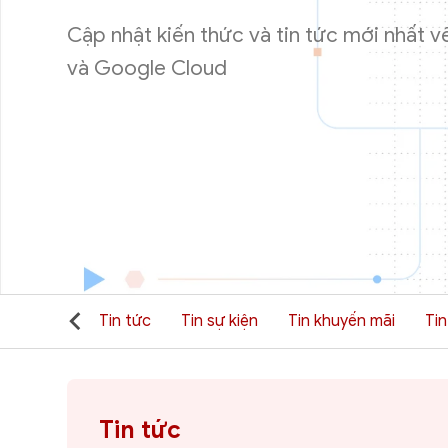
Cập nhật kiến thức và tin tức mới nhất
và Google Cloud
mật Cloud
Tin tức
Tin sự kiện
Tin khuyến mãi
Ti
Tin tức