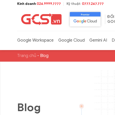
Bỏ
Kinh doanh
:
024.9999.7777
Kỹ thuật
:
0777.247.777
qua
nội
ĐỐI
dung
GOO
Google Workspace
Google Cloud
Gemini AI
D
Trang chủ
-
Blog
Blog