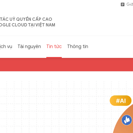
Giớ
 TÁC UỶ QUYỀN CẤP CAO
GLE CLOUD TẠI VIỆT NAM
ịch vụ
Tài nguyên
Tin tức
Thông tin