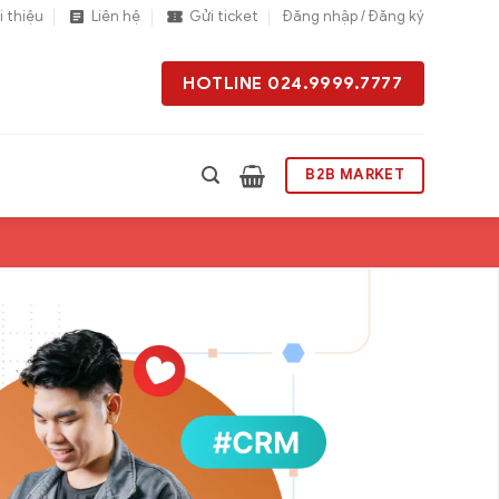
i thiệu
Liên hệ
Gửi ticket
Đăng nhập / Đăng ký
HOTLINE 024.9999.7777
B2B MARKET