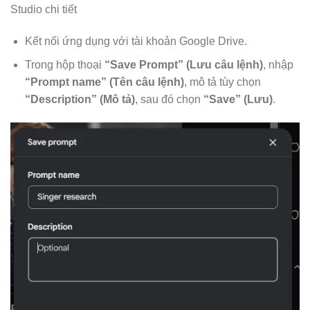
Kết nối ứng dụng với tài khoản Google Drive.
Trong hộp thoại
“Save Prompt” (Lưu câu lệnh)
, nhập
“Prompt name” (Tên câu lệnh)
, mô tả tùy chọn
“Description” (Mô tả)
, sau đó chọn
“Save” (Lưu)
.