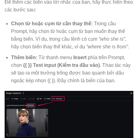
Để thêm các biến vào lời nhắc của bạn, hãy thực hiện theo
các bước sau:
Chọn từ hoặc cụm từ cần thay thế:
Trong câu
Prompt, hãy chọn từ hoặc cụm từ bạn muốn thay thế
bằng biến. Ví dụ, trong câu lệnh có cụm
“who she is”
,
hãy chọn biến thay thế khác, ví dụ
“where she is from”
.
Thêm biến:
Từ thanh menu
Insert
phía trên Prompt,
chọn
{{ }} Test input (Kiểm tra đầu vào)
. Thao tác này
sẽ tạo ra một trường trống được bao quanh bởi dấu
ngoặc kép nhọn {{ }}. Đây chính là biến của bạn.