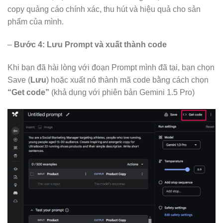
copy quảng cáo chính xác, thu hút và hiệu quả cho sản
phẩm của mình.
–
Bước 4: Lưu Prompt và xuất thành code
Khi bạn đã hài lòng với đoạn Prompt mình đã tại, bạn chọn
Save (
Lưu
) hoặc xuất nó thành mã code bằng cách chọn
“Get code”
(khả dụng với phiên bản Gemini 1.5 Pro)