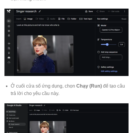
Ở cuối cửa sổ ứng dụng, chọn
Chạy (Run)
để tạo câu
trả lời cho yêu cầu này.