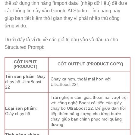
thể sử dụng tính năng “import data” (nhập dữ liệu) để đưa
các thông tin này vào Google AI Studio. Tính năng này
giúp bạn tiết kiệm thời gian thay vì phải nhập thủ công
từng ví dụ.
Dưới đây là ví dụ về các giá trị đầu vào và đầu ra cho
Structured Prompt:
CỘT INPUT
CỘT OUTPUT (PRODUCT COPY)
(PRODUCT)
Tên sản phẩm
: Giày
Chạy xa hơn, thoải mái hơn với
chạy bộ UltraBoost
UltraBoost 22!
22
Trải nghiệm cảm giác thoải mái vượt trội
với công nghệ Boost cải tiến của giày
Loại sản phẩm
:
chạy bộ UltraBoost 22. Đế giữa đàn hồi
Giày chạy bộ
tiếp thêm năng lượng cho từng bước
chạy, giúp bạn chinh phục mọi quãng
đường.
Tính năng chính
: