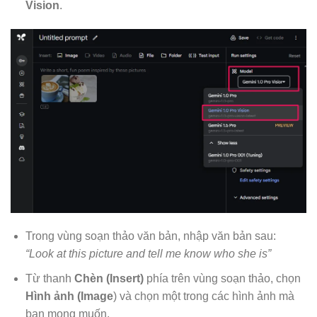
Vision
.
Trong vùng soạn thảo văn bản, nhập văn bản sau:
“Look at this picture and tell me know who she is”
Từ thanh
Chèn (Insert)
phía trên vùng soạn thảo, chọn
Hình ảnh (Image
) và chọn một trong các hình ảnh mà
bạn mong muốn.