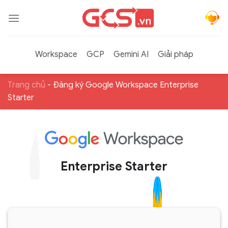
Bỏ
qua
nội
dung
Workspace
GCP
Gemini AI
Giải pháp
Trang chủ
-
Đăng ký Google Workspace Enterprise
Starter
Enterprise Starter