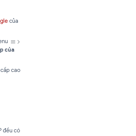
ogle
của
 Menu
p của
 cấp cao
P đều có