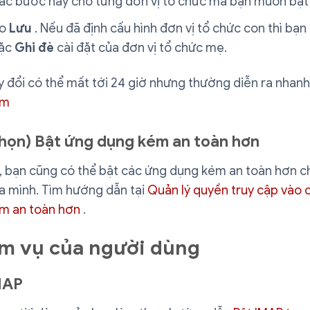
 các bước này cho từng đơn vị tổ chức mà bạn muốn bật
ào
Lưu
. Nếu đã định cấu hình đơn vị tổ chức con thì bạn
ặc
Ghi đè
cài đặt của đơn vị tổ chức mẹ.
 đổi có thể mất tới 24 giờ nhưng thường diễn ra nhan
êm
chọn) Bật ứng dụng kém an toàn hơn
, bạn cũng có thể bật các ứng dụng kém an toàn hơn c
a mình. Tìm hướng dẫn tại
Quản lý quyền truy cập vào 
m an toàn hơn
.
m vụ của người dùng
MAP