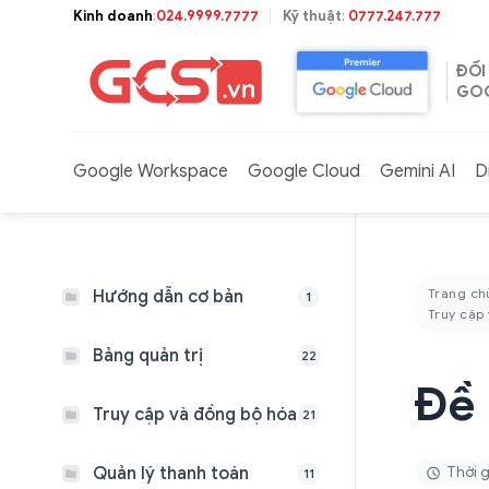
Bỏ
Kinh doanh
:
024.9999.7777
Kỹ thuật
:
0777.247.777
qua
nội
ĐỐI
dung
GOO
Google Workspace
Google Cloud
Gemini AI
D
Trang ch
Hướng dẫn cơ bản
1
Truy cập
Bảng quản trị
22
Đề 
Truy cập và đồng bộ hóa
21
Quản lý thanh toán
Thời g
11