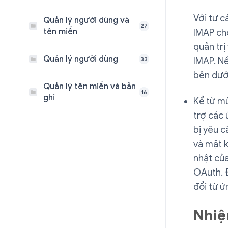
Với tư c
Quản lý người dùng và
27
tên miền
IMAP ch
quản trị
Quản lý người dùng
33
IMAP. N
bên dướ
Quản lý tên miền và bản
16
ghi
Kể từ m
trợ các
bị yêu 
và mật k
nhật củ
OAuth. Đ
đổi từ 
Nhiệ