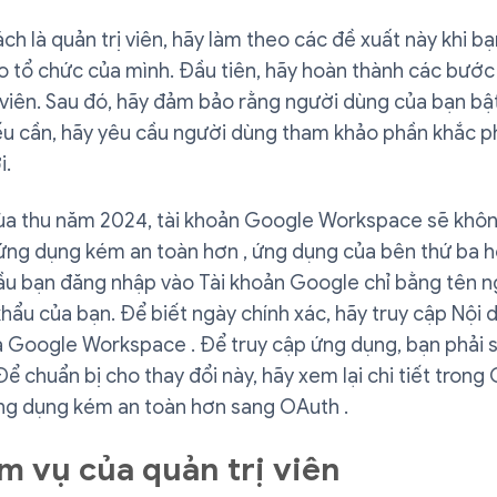
ách là quản trị viên, hãy làm theo các đề xuất này khi bạ
o tổ chức của mình. Đầu tiên, hãy hoàn thành các bướ
 viên. Sau đó, hãy đảm bảo rằng người dùng của bạn bậ
ếu cần, hãy yêu cầu người dùng tham khảo phần khắc p
i.
ùa thu năm 2024, tài khoản Google Workspace sẽ khô
 ứng dụng kém an toàn hơn , ứng dụng của bên thứ ba h
cầu bạn đăng nhập vào Tài khoản Google chỉ bằng tên 
hẩu của bạn. Để biết ngày chính xác, hãy truy cập Nội
a Google Workspace . Để truy cập ứng dụng, bạn phải 
ể chuẩn bị cho thay đổi này, hãy xem lại chi tiết trong
ứng dụng kém an toàn hơn sang OAuth .
m vụ của quản trị viên