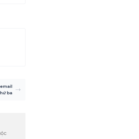
 email
thứ ba
uộc