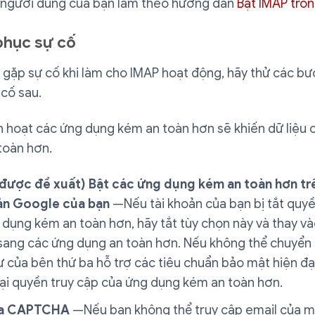
 người dùng của bạn làm theo hướng dẫn
Bật IMAP tro
phục sự cố
 gặp sự cố khi làm cho IMAP hoạt động, hãy thử các b
cố sau.
h hoạt các ứng dụng kém an toàn hơn sẽ khiến dữ liệu 
toàn hơn.
được đề xuất) Bật các ứng dụng kém an toàn hơn tr
ản Google của bạn
—Nếu tài khoản của bạn bị tắt quyề
dụng kém an toàn hơn, hãy tắt tùy chọn này và thay v
sang các ứng dụng an toàn hơn. Nếu không thể chuyển
 của bên thứ ba hỗ trợ các tiêu chuẩn bảo mật hiện đạ
lại quyền truy cập của ứng dụng kém an toàn hơn.
a CAPTCHA
—Nếu bạn không thể truy cập email của m