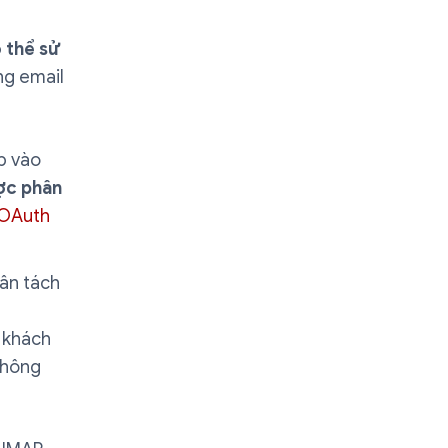
 thể sử
ng email
p vào
ợc phân
 OAuth
ân tách
 khách
hông