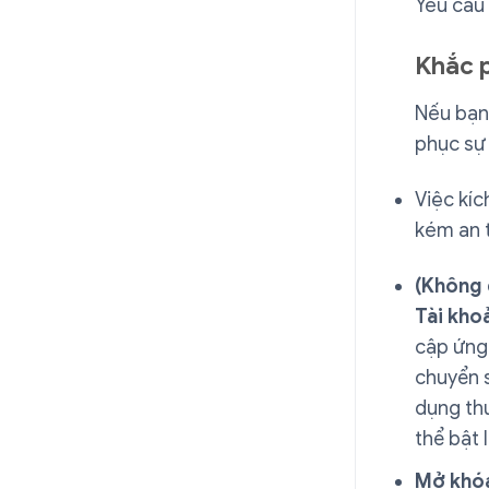
Yêu cầu
Khắc 
Nếu bạn
phục sự 
Việc kíc
kém an 
(Không 
Tài kho
cập ứng 
chuyển 
dụng thư
thể bật 
Mở khó