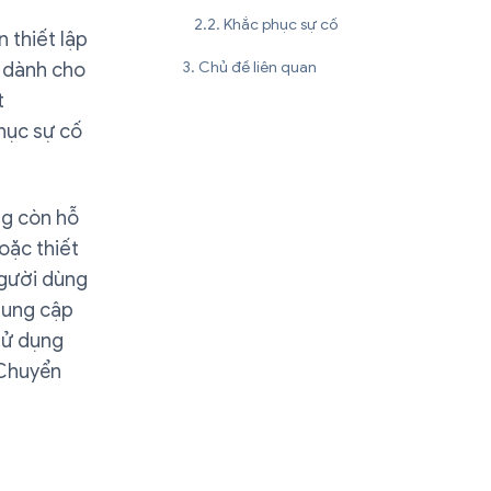
Khắc phục sự cố
n thiết lập
Chủ đề liên quan
c dành cho
t
hục sự cố
ng còn hỗ
oặc thiết
người dùng
 dung cập
sử dụng
 Chuyển