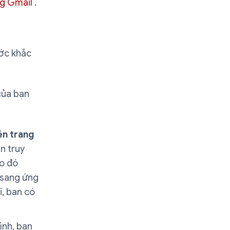
ng Gmail
.
ước khắc
của bạn
ên trang
n truy
ào đó
 sang ứng
i, bạn có
ình, bạn