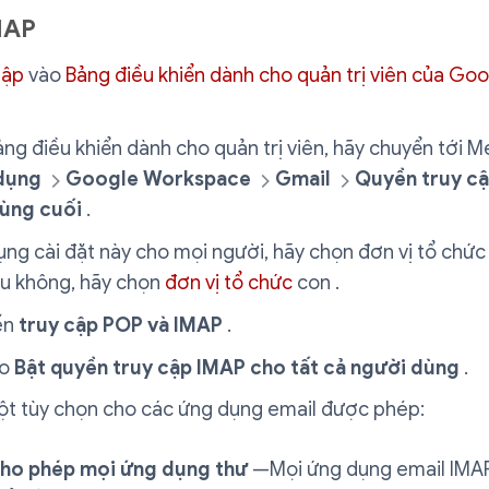
MAP
hập
vào
Bảng điều khiển dành cho quản trị viên của Go
ng điều khiển dành cho quản trị viên, hãy chuyển tới
dụng
Google Workspace
Gmail
Quyền truy cậ
ùng cuối
.
ng cài đặt này cho mọi người, hãy chọn đơn vị tổ chức
ếu không, hãy chọn
đơn vị tổ chức
con .
ến
truy cập POP và IMAP
.
ào
Bật quyền truy cập IMAP cho tất cả người dùng
.
t tùy chọn cho các ứng dụng email được phép:
ho phép mọi ứng dụng thư
—Mọi ứng dụng email IMA