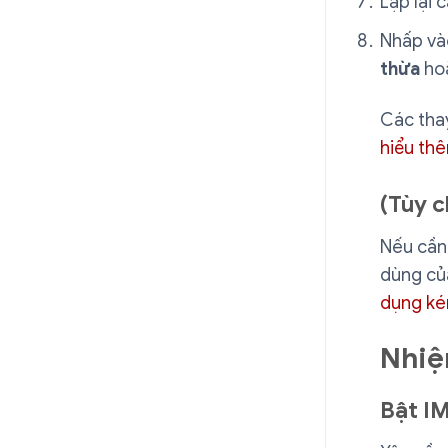
Lặp lại
Nhấp v
thừa
ho
Các thay
hiểu th
(Tùy 
Nếu cần
dùng củ
dụng ké
Nhiệ
Bật I