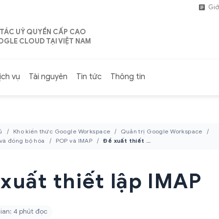
Giớ
 TÁC UỶ QUYỀN CẤP CAO
GLE CLOUD TẠI VIỆT NAM
ịch vụ
Tài nguyên
Tin tức
Thông tin
ủ
Kho kiến thức Google Workspace
Quản trị Google Workspace
 và đồng bộ hóa
POP và IMAP
Đề xuất thiết lập IMAP
xuất thiết lập IMAP
ian: 4 phút đọc