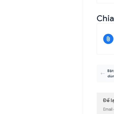
Chia
Bật
dù
Để l
Email