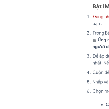
Bật I
Đăng n
bạn .
Trong Bả
Ứng 
người d
Để áp dụ
nhất. N
Cuộn đ
Nhấp v
Chọn mộ
C