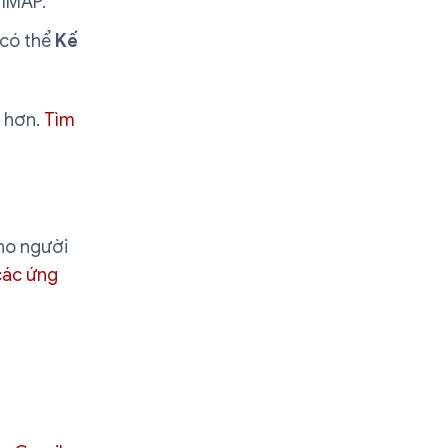
 IMAP.
 có thể
Kế
h hơn.
Tìm
ho người
các ứng