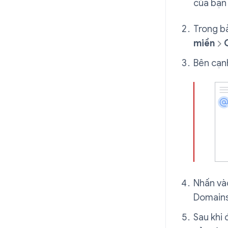
của bạ
Trong bả
miền
Bên cạn
Nhấn v
Domains
Sau khi 