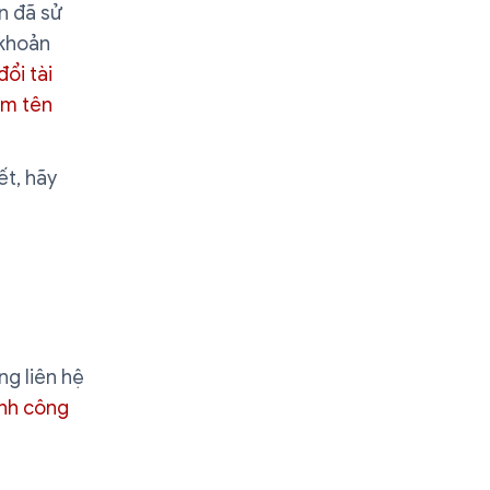
n đã sử
 khoản
ổi tài
ìm tên
ết, hãy
ng liên hệ
ịnh công