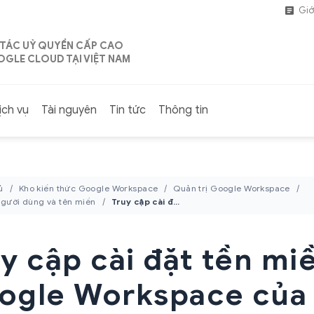
Giớ
 TÁC UỶ QUYỀN CẤP CAO
GLE CLOUD TẠI VIỆT NAM
ịch vụ
Tài nguyên
Tin tức
Thông tin
ủ
Kho kiến thức Google Workspace
Quản trị Google Workspace
người dùng và tên miền
Truy cập cài đặt tền miền Google Workspace của bạn
y cập cài đặt tền mi
ogle Workspace của