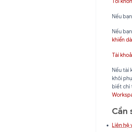
Tôi khô
Nếu bạn
Nếu bạn
khiển dà
Tài khoả
Nếu tài
khôi phụ
biết chi 
Workspa
Cần 
Liên hệ