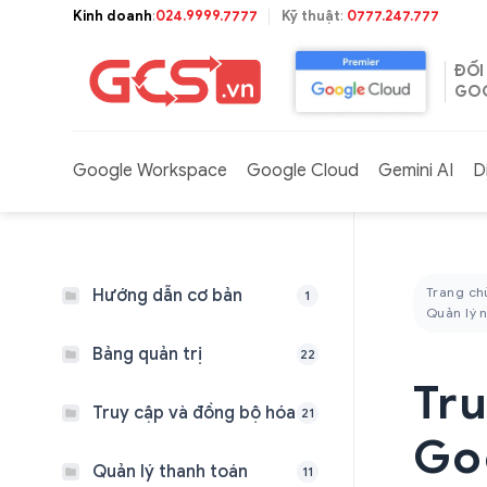
Bỏ
Kinh doanh
:
024.9999.7777
Kỹ thuật
:
0777.247.777
qua
nội
ĐỐI
dung
GOO
Google Workspace
Google Cloud
Gemini AI
D
Trang ch
Hướng dẫn cơ bản
1
Quản lý 
Bảng quản trị
22
Tru
Truy cập và đồng bộ hóa
21
Go
Quản lý thanh toán
11