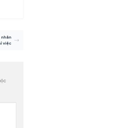
i nhân
ỉ việc
uộc