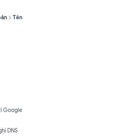
oản
Tên
ới Google
ghi DNS