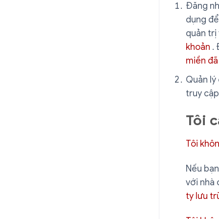
Đăng n
dụng để 
quản trị
khoản
. 
miền đã 
Quản lý 
truy cậ
Tôi 
Tôi khôn
Nếu bạn 
với nhà 
ty lưu t