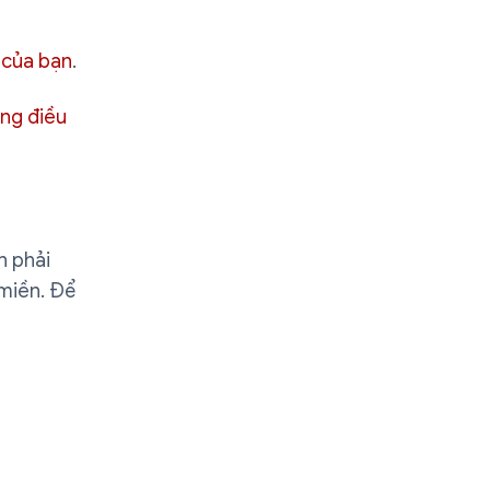
n của bạn
.
ảng điều
n phải
 miền. Để