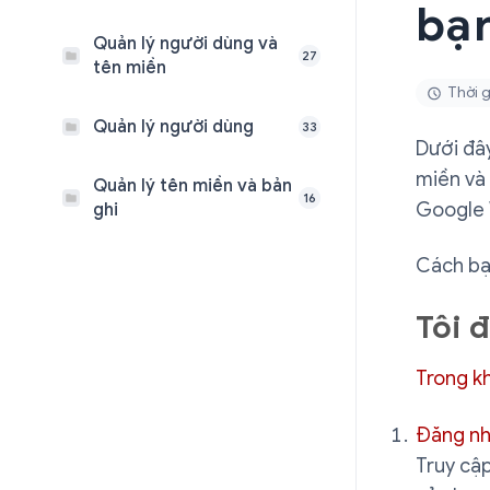
bạ
Quản lý người dùng và
27
tên miền
Thời g
Quản lý người dùng
33
Dưới đây
miền và 
Quản lý tên miền và bản
16
Google 
ghi
Cách bạ
Tôi 
Trong k
Đăng n
Truy cậ