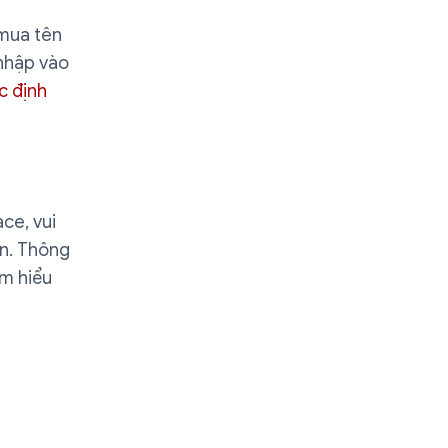
 mua tên
nhập vào
c định
ce, vui
ạn. Thông
ìm hiểu