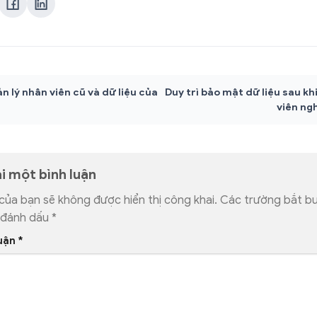
n lý nhân viên cũ và dữ liệu của
Duy trì bảo mật dữ liệu sau kh
viên ngh
ại một bình luận
 của bạn sẽ không được hiển thị công khai.
Các trường bắt b
 đánh dấu
*
luận
*