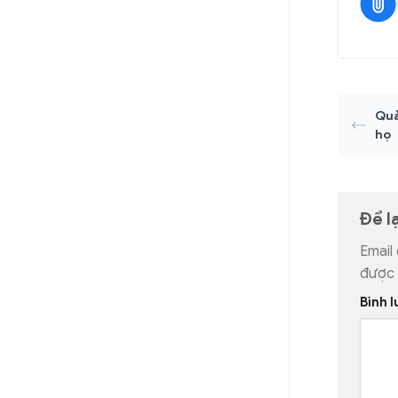
Quả
họ
Để l
Email
được
Bình 