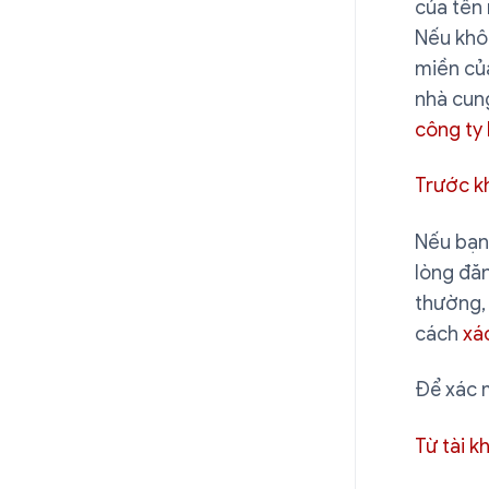
của tên
Nếu khôn
miền củ
nhà cung
công ty 
Trước k
Nếu bạn
lòng đăn
thường, 
cách
xá
Để xác 
Từ tài 