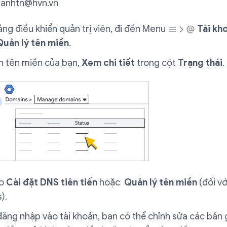
n
anhtn@hvn.vn
ng điều khiển quản trị viên, đi đến Menu
Tài kh
Quản lý tên miền
.
h tên miền của bạn,
Xem chi tiết
trong cột
Trạng thái
.
ào
Cài đặt DNS tiên tiến
hoặc
Quản lý tên miền
(đối v
).
đăng nhập vào tài khoản, bạn có thể chỉnh sửa các bản 