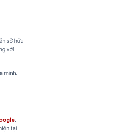
yền sở hữu
ng với
a mình.
Google
.
iện tại