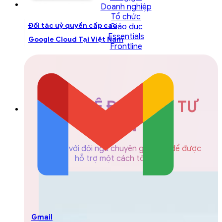
Doanh nghiệp
Tổ chức
Đối tác uỷ quyền cấp cao
Giáo dục
Essentials
Google Cloud Tại Việt Nam
Frontline
LIÊN HỆ ĐỘI NGŨ TƯ
VẤN
Liên hệ với đội ngũ chuyên gia GCS để được
hỗ trợ một cách tốt nhất
Gmail