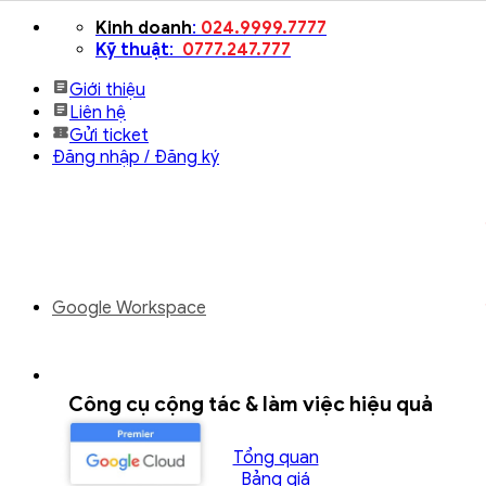
Bỏ
Kinh doanh
:
024.9999.7777
qua
Kỹ thuật
:
0777.247.777
nội
Giới thiệu
dung
Liên hệ
Gửi ticket
Đăng nhập / Đăng ký
Google Workspace
Công cụ cộng tác & làm việc hiệu quả
Tổng quan
Bảng giá