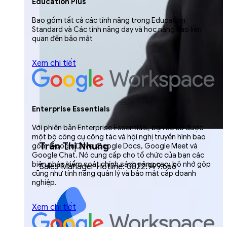
Education Plus
Bao gồm tất cả các tính năng trong Education
Standard và Các tính năng dạy và học nâng cao liên
quan đến bảo mật
Xem chi tiết
Enterprise Essentials
Với phiên bản Enterprise Essentials, bạn sẽ có được
một bộ công cụ cộng tác và hội nghị truyền hình bao
Trần Thị Nhung
gồm Google Drive, Google Docs, Google Meet và
Google Chat. Nó cung cấp cho tổ chức của bạn các
biện pháp kiểm soát chính sách nâng cao, bộ nhớ gộp
Sales Manager Hotline: 0822.999.666
cũng như tính năng quản lý và bảo mật cấp doanh
nghiệp.
Xem chi tiết