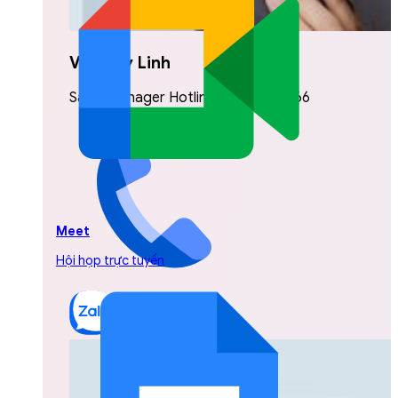
Vũ Thuỳ Linh
Sales Manager Hotline: 0842.999.666
Meet
Hội họp trực tuyến