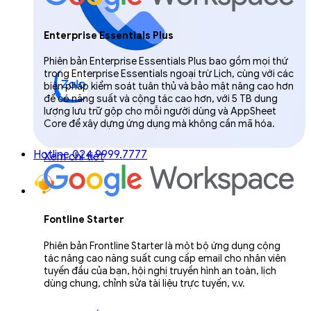
Enterprise Essentials Plus
Phiên bản Enterprise Essentials Plus bao gồm mọi thứ
trong Enterprise Essentials ngoại trừ Lịch, cùng với các
biện pháp kiểm soát tuân thủ và bảo mật nâng cao hơn
để có năng suất và cộng tác cao hơn, với 5 TB dung
lượng lưu trữ gộp cho mỗi người dùng và AppSheet
Core để xây dựng ứng dụng mà không cần mã hóa.
Hotline 024.9999.7777
Xem chi tiết
Fontline Starter
Phiên bản Frontline Starter là một bộ ứng dụng cộng
tác nâng cao năng suất cung cấp email cho nhân viên
tuyến đầu của bạn, hội nghị truyền hình an toàn, lịch
dùng chung, chỉnh sửa tài liệu trực tuyến, v.v.