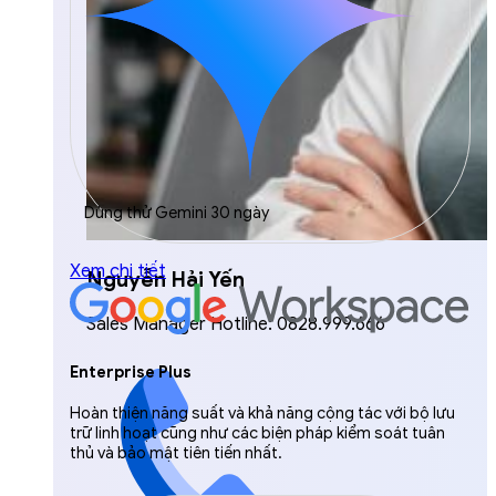
Dùng thử Gemini 30 ngày
Xem chi tiết
Nguyễn Hải Yến
Sales Manager Hotline: 0828.999.666
Enterprise Plus
Hoàn thiện năng suất và khả năng cộng tác với bộ lưu
trữ linh hoạt cũng như các biện pháp kiểm soát tuân
thủ và bảo mật tiên tiến nhất.