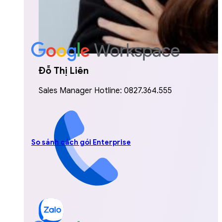
Đỗ Thị Liên
Sales Manager Hotline: 0827.364.555
So sánh cách gói Enterprise