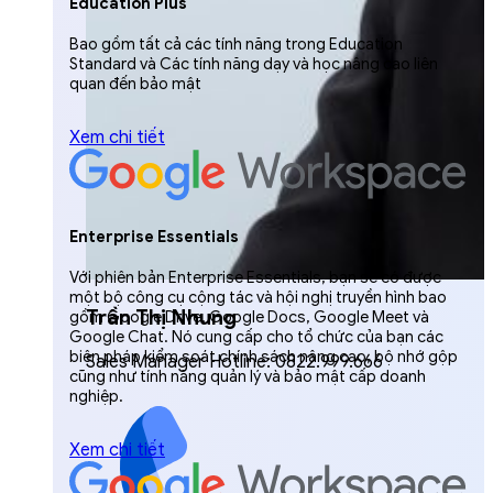
Education Plus
Bao gồm tất cả các tính năng trong Education
Standard và Các tính năng dạy và học nâng cao liên
quan đến bảo mật
Xem chi tiết
Enterprise Essentials
Với phiên bản Enterprise Essentials, bạn sẽ có được
một bộ công cụ cộng tác và hội nghị truyền hình bao
Trần Thị Nhung
gồm Google Drive, Google Docs, Google Meet và
Google Chat. Nó cung cấp cho tổ chức của bạn các
biện pháp kiểm soát chính sách nâng cao, bộ nhớ gộp
Sales Manager Hotline: 0822.999.666
cũng như tính năng quản lý và bảo mật cấp doanh
nghiệp.
Xem chi tiết