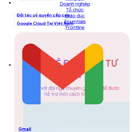
Doanh nghiệp
Tổ chức
Đối tác uỷ quyền cấp cao
Giáo dục
Essentials
Google Cloud Tại Việt Nam
Frontline
LIÊN HỆ ĐỘI NGŨ TƯ
VẤN
Liên hệ với đội ngũ chuyên gia GCS để được
hỗ trợ một cách tốt nhất
Gmail