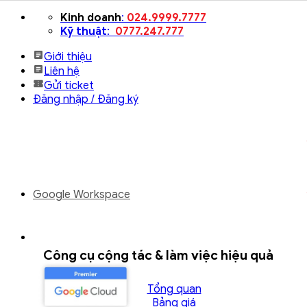
Bỏ
Kinh doanh
:
024.9999.7777
qua
Kỹ thuật
:
0777.247.777
nội
Giới thiệu
dung
Liên hệ
Gửi ticket
Đăng nhập / Đăng ký
Google Workspace
Công cụ cộng tác & làm việc hiệu quả
Tổng quan
Bảng giá