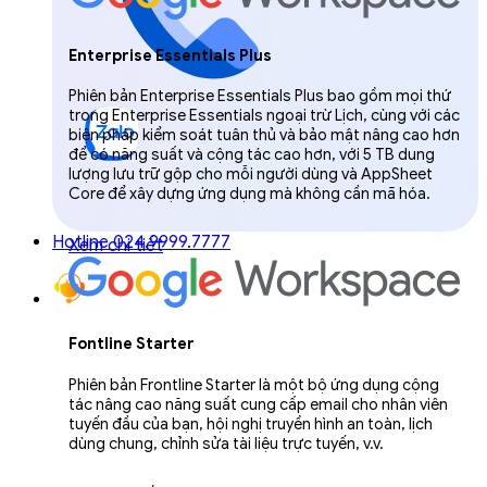
Enterprise Essentials Plus
Phiên bản Enterprise Essentials Plus bao gồm mọi thứ
trong Enterprise Essentials ngoại trừ Lịch, cùng với các
biện pháp kiểm soát tuân thủ và bảo mật nâng cao hơn
để có năng suất và cộng tác cao hơn, với 5 TB dung
lượng lưu trữ gộp cho mỗi người dùng và AppSheet
Core để xây dựng ứng dụng mà không cần mã hóa.
Hotline 024.9999.7777
Xem chi tiết
Fontline Starter
Phiên bản Frontline Starter là một bộ ứng dụng cộng
tác nâng cao năng suất cung cấp email cho nhân viên
tuyến đầu của bạn, hội nghị truyền hình an toàn, lịch
dùng chung, chỉnh sửa tài liệu trực tuyến, v.v.