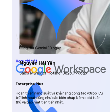
Dùng thử Gemini 30 ngày
Xem chi tiết
Nguyễn Hải Yến
Sales Manager Hotline: 0828.999.666
Enterprise Plus
Hoàn thiện năng suất và khả năng cộng tác với bộ lưu
trữ linh hoạt cũng như các biện pháp kiểm soát tuân
thủ và bảo mật tiên tiến nhất.