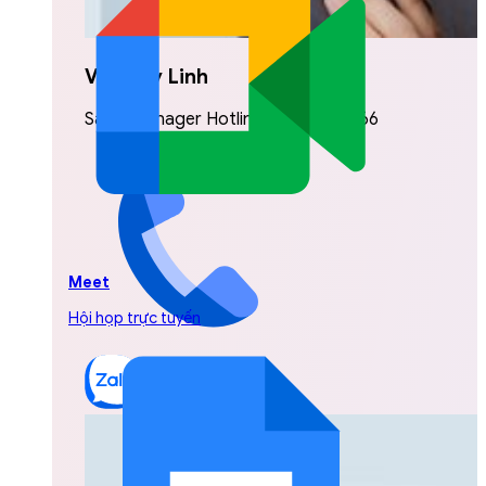
Vũ Thuỳ Linh
Sales Manager Hotline: 0842.999.666
Meet
Hội họp trực tuyến