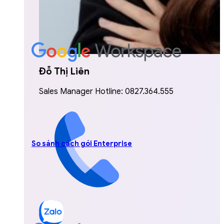
Đỗ Thị Liên
Sales Manager Hotline: 0827.364.555
So sánh cách gói Enterprise