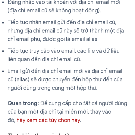
Đăng nhập vào tài khoản với địa chỉ email mới
(địa chỉ email cũ sẽ không hoạt động).
Tiếp tục nhận email gửi đến địa chỉ email cũ,
nhưng địa chỉ email cũ này sẽ trở thành một địa
chỉ email phụ, được gọi là email alias
Tiếp tục truy cập vào email, các file và dữ liệu
liên quan đến địa chỉ email cũ.
Email gửi đến địa chỉ email mới và địa chỉ email
cũ (alias) sẽ được chuyển đến hộp thư đến của
người dùng trong cùng một hộp thư.
Quan trọng:
Để cung cấp cho
tất cả
người dùng
của bạn một địa chỉ tại miền mới, thay vào
đó,
hãy xem các tùy chọn này
.