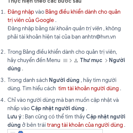
Thực hiện theo các bước sau
Đăng nhập
vào
Bảng điều khiển dành cho quản
trị viên của Google
.
Đăng nhập bằng
tài khoản quản trị viên
, không
phải tài khoản hiện tại của bạn
anhtn@hvn.vn
Trong Bảng điều khiển dành cho quản trị viên,
hãy chuyển đến Menu
Thư mục
Người
dùng
.
Trong danh sách
Người dùng
, hãy tìm người
dùng. Tìm hiểu cách
tìm tài khoản người dùng
.
Chỉ vào người dùng mà bạn muốn cập nhật và
nhấp vào
Cập nhật người dùng
.
Lưu ý
: Bạn cũng có thể tìm thấy
Cập nhật người
dùng
ở bên trái
trang tài khoản của người dùng
.