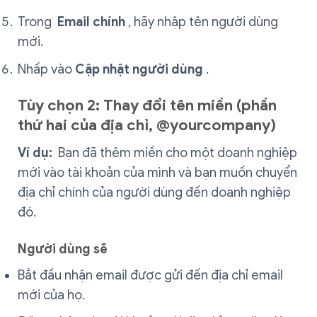
Trong
Email chính
, hãy nhập tên người dùng
mới.
Nhấp vào
Cập nhật người dùng
.
Tùy chọn 2: Thay đổi tên miền (phần
thứ hai của địa chỉ, @yourcompany)
Ví dụ:
Bạn đã thêm miền cho một doanh nghiệp
mới vào tài khoản của mình và bạn muốn chuyển
địa chỉ chính của người dùng đến doanh nghiệp
đó.
Người dùng sẽ
Bắt đầu nhận email được gửi đến địa chỉ email
mới của họ.