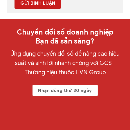
Chuyển đổi số doanh nghiệp
Bạn đã sẵn sàng?
Ứng dụng chuyển đổi số để nâng cao hiệu
suất và sinh lời nhanh chóng với GCS -
Thương hiệu thuộc HVN Group
Nhận dùng thử 30 ngày