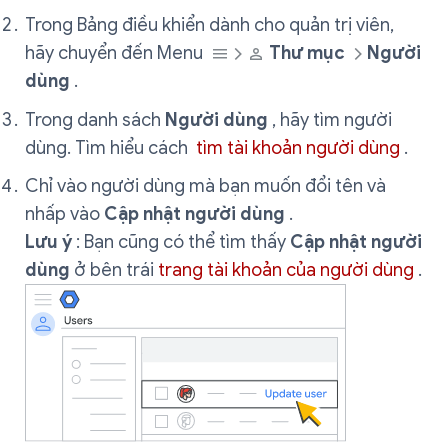
Trong Bảng điều khiển dành cho quản trị viên,
hãy chuyển đến Menu
Thư mục
Người
dùng
.
Trong danh sách
Người dùng
, hãy tìm người
dùng. Tìm hiểu cách
tìm tài khoản người dùng
.
Chỉ vào người dùng mà bạn muốn đổi tên và
nhấp vào
Cập nhật người dùng
.
Lưu ý
: Bạn cũng có thể tìm thấy
Cập nhật người
dùng
ở bên trái
trang tài khoản của người dùng
.