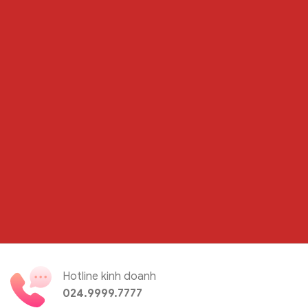
Hotline kinh doanh
024.9999.7777