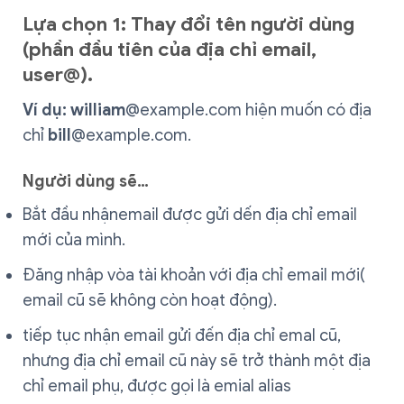
Lựa chọn 1: Thay đổi tên người dùng
(phần đầu tiên của địa chỉ email,
user@).
Ví dụ: william
@example.com hiện muốn có địa
chỉ
bill
@example.com.
Người dùng sẽ…
Bắt đầu nhậnemail được gửi dến địa chỉ email
mới của mình.
Đăng nhập vòa tài khoản với địa chỉ email mới(
email cũ sẽ không còn hoạt động).
tiếp tục nhận email gửi đến địa chỉ emal cũ,
nhưng địa chỉ email cũ này sẽ trở thành một địa
chỉ email phụ, được gọi là emial alias