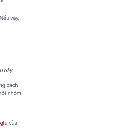
 Nếu vậy,
ụ này.
ằng cách
 một nhóm.
ogle
của