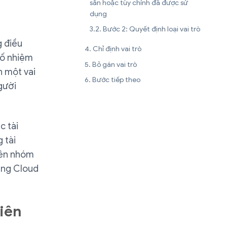
sẵn hoặc tùy chỉnh đã được sử
dụng
Bước 2: Quyết định loại vai trò
 điều
Chỉ định vai trò
số nhiệm
Bỏ gán vai trò
h một vai
Bước tiếp theo
người
c tài
 tài
iên nhóm
ụng Cloud
viên