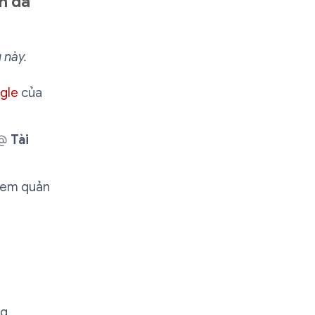
h đã
 này.
ogle
của
Tài
xem quản
ng