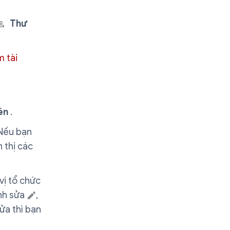
Thư
m tài
ên
.
Nếu bạn
n thị các
vị tổ chức
nh sửa
,
ửa thì bạn