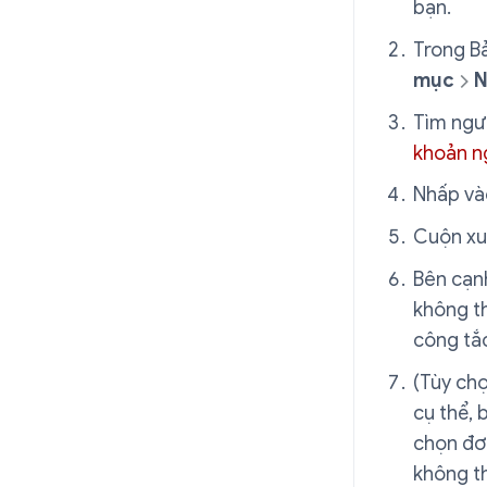
bạn.
Trong Bả
mục
N
Tìm ngư
khoản n
Nhấp và
Cuộn xu
Bên cạnh
không t
công tắ
(Tùy chọ
cụ thể,
chọn đơ
không th