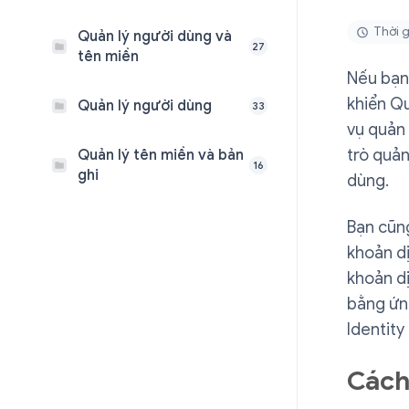
Thời g
Quản lý người dùng và
27
tên miền
Nếu bạn
khiển Q
Quản lý người dùng
33
vụ quản 
trò quản
Quản lý tên miền và bản
16
ghi
dùng.
Bạn cũng
khoản dị
khoản dị
bằng ứn
Identity
Cách