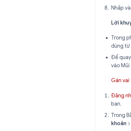
Nhấp v
Lời khu
Trong p
dùng từ 
Để quay 
vào Mũi
Gán vai
Đăng n
bạn.
Trong Bả
khoản