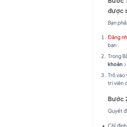
Bước 1
được 
Bạn phả
Đăng n
bạn .
Trong Bả
khoản
Trỏ vào 
trị viên
Bước 2
Quyết đ
Chỉ định