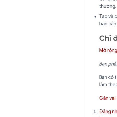
thường.
Tạo và c
bạn cần 
Chỉ đ
Mở rộng
Bạn phả
Bạn có t
làm theo
Gán vai
Đăng n