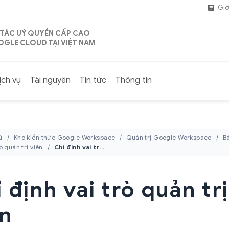
Giớ
 TÁC UỶ QUYỀN CẤP CAO
GLE CLOUD TẠI VIỆT NAM
ịch vụ
Tài nguyên
Tin tức
Thông tin
ủ
Kho kiến thức Google Workspace
Quản trị Google Workspace
B
ò quản trị viên
Chỉ định vai trò quản trị viên
 định vai trò quản trị
ên