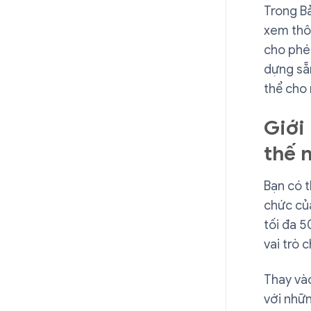
Trong Bả
xem thôn
cho phép
dựng sẵn
thể cho 
Giới
thế 
Bạn có t
chức của
tối đa 5
vai trò 
Thay vào
với nhữn