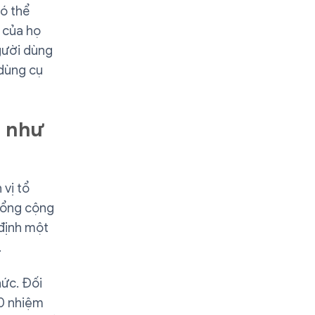
có thể
 của họ
người dùng
 dùng cụ
g như
 vị tổ
 tổng cộng
 định một
.
hức. Đối
00 nhiệm