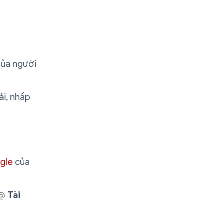
của người
ải, nhấp
ogle
của
Tài