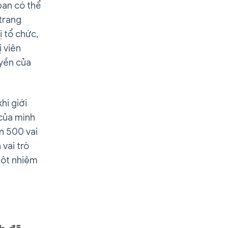
bạn có thể
 trang
ị tổ chức,
ị viên
uyền của
hi giới
 của mình
n 500 vai
vai trò
một nhiệm