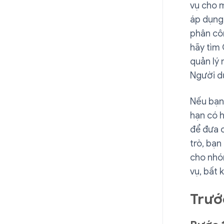
vụ cho m
áp dụng 
phân côn
hãy tìm
quản lý 
Người d
Nếu bạn 
hạn có h
để đưa c
trò, bạn
cho nhó
vụ, bất 
Trướ