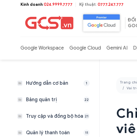
Bỏ
Kinh doanh
:
024.9999.7777
Kỹ thuật
:
0777.247.777
qua
nội
ĐỐI
dung
GOO
Google Workspace
Google Cloud
Gemini AI
D
Trang ch
Hướng dẫn cơ bản
1
Vai tr
Bảng quản trị
22
Chỉ
Truy cập và đồng bộ hóa
21
vi
Quản lý thanh toán
11