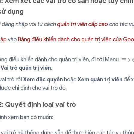
: Xem xét các vai trò có sẵn hoặc tùy chỉn
sử dụng
i đăng nhập với tư cách
quản trị viên cấp cao
cho tác vụ
hập
vào
Bảng điều khiển dành cho quản trị viên của Go
ng điều khiển dành cho quản trị viên, đi tới Menu
Vai trò quản trị viên
.
vai trò rồi
Xem đặc quyền
hoặc
Xem quản trị viên
để 
 được chỉ định cho vai trò đó.
: Quyết định loại vai trò
ịnh xem bạn có muốn:
 vai trò hệ thống dựng sẵn để thực hiện các tác vụ thô