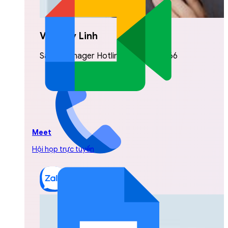
Vũ Thuỳ Linh
Sales Manager Hotline: 0842.999.666
Meet
Hội họp trực tuyến