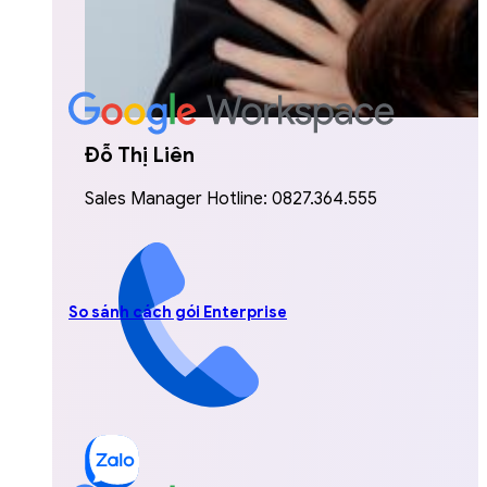
Đỗ Thị Liên
Sales Manager Hotline: 0827.364.555
So sánh cách gói Enterprise