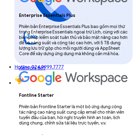
Enterprise Essentials Plus
Phiên bản Enterprise Essentials Plus bao gồm mọi thứ
trong Enterprise Essentials ngoại trừ Lịch, cùng với các
biện pháp kiểm soát tuân thủ và bảo mật nâng cao hơn
để có năng suất và cộng tác cao hơn, với 5 TB dung
lượng lưu trữ gộp cho mỗi người dùng và AppSheet
Core để xây dựng ứng dụng mà không cần mã hóa.
Hotline 024.9999.7777
Xem chi tiết
Fontline Starter
Phiên bản Frontline Starter là một bộ ứng dụng cộng
tác nâng cao năng suất cung cấp email cho nhân viên
tuyến đầu của bạn, hội nghị truyền hình an toàn, lịch
dùng chung, chỉnh sửa tài liệu trực tuyến, v.v.