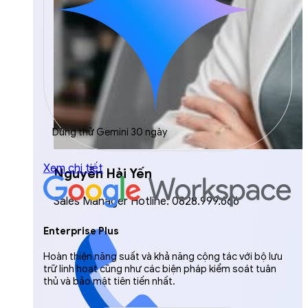
Dùng thử Gemini 30 ngày
Xem chi tiết
Nguyễn Hải Yến
Sales Manager Hotline: 0828.999.666
Enterprise Plus
Hoàn thiện năng suất và khả năng cộng tác với bộ lưu
trữ linh hoạt cũng như các biện pháp kiểm soát tuân
thủ và bảo mật tiên tiến nhất.