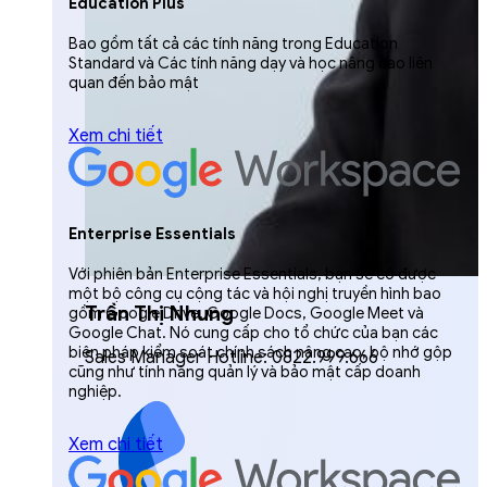
Education Plus
Bao gồm tất cả các tính năng trong Education
Standard và Các tính năng dạy và học nâng cao liên
quan đến bảo mật
Xem chi tiết
Enterprise Essentials
Với phiên bản Enterprise Essentials, bạn sẽ có được
một bộ công cụ cộng tác và hội nghị truyền hình bao
Trần Thị Nhung
gồm Google Drive, Google Docs, Google Meet và
Google Chat. Nó cung cấp cho tổ chức của bạn các
biện pháp kiểm soát chính sách nâng cao, bộ nhớ gộp
Sales Manager Hotline: 0822.999.666
cũng như tính năng quản lý và bảo mật cấp doanh
nghiệp.
Xem chi tiết