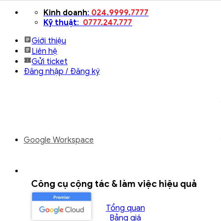
Bỏ
Kinh doanh
:
024.9999.7777
qua
Kỹ thuật
:
0777.247.777
nội
Giới thiệu
dung
Liên hệ
Gửi ticket
Đăng nhập / Đăng ký
Google Workspace
Công cụ cộng tác & làm việc hiệu quả
Tổng quan
Bảng giá