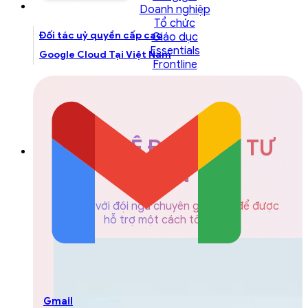
Doanh nghiệp
Tổ chức
Đối tác uỷ quyền cấp cao
Giáo dục
Essentials
Google Cloud Tại Việt Nam
Frontline
LIÊN HỆ ĐỘI NGŨ TƯ
VẤN
Liên hệ với đội ngũ chuyên gia GCS để được
hỗ trợ một cách tốt nhất
Gmail