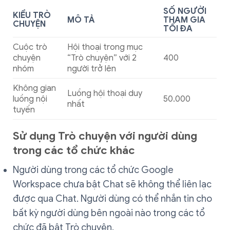
SỐ NGƯỜI
KIỂU TRÒ
MÔ TẢ
THAM GIA
CHUYỆN
TỐI ĐA
Cuộc trò
Hội thoại trong mục
chuyện
“Trò chuyện” với 2
400
nhóm
người trở lên
Không gian
Luồng hội thoại duy
luồng nội
50.000
nhất
tuyến
Sử dụng Trò chuyện với người dùng
trong các tổ chức khác
Người dùng trong các tổ chức Google
Workspace chưa bật Chat sẽ không thể liên lạc
được qua Chat. Người dùng có thể nhắn tin cho
bất kỳ người dùng bên ngoài nào trong các tổ
chức đã bật Trò chuyện.