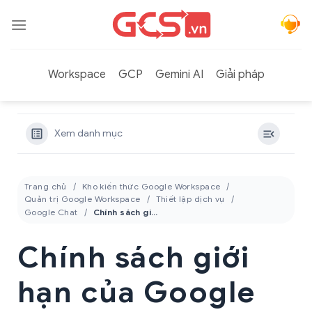
Bỏ
qua
nội
dung
Workspace
GCP
Gemini AI
Giải pháp
Xem danh mục
Trang chủ
Kho kiến thức Google Workspace
Quản trị Google Workspace
Thiết lập dịch vụ
Google Chat
Chính sách giới hạn của Google Chat
Chính sách giới
hạn của Google