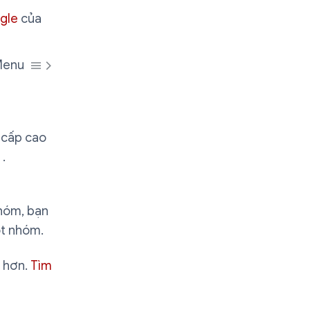
ogle
của
 Menu
 cấp cao
.
nhóm, bạn
t nhóm.
h hơn.
Tìm