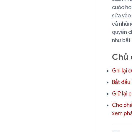
cuộc họ
sửa vào 
cả những
quyền ch
như bất 
Chủ 
Ghi lại 
Bắt đầu
Giữ lại 
Cho phé
xem phá