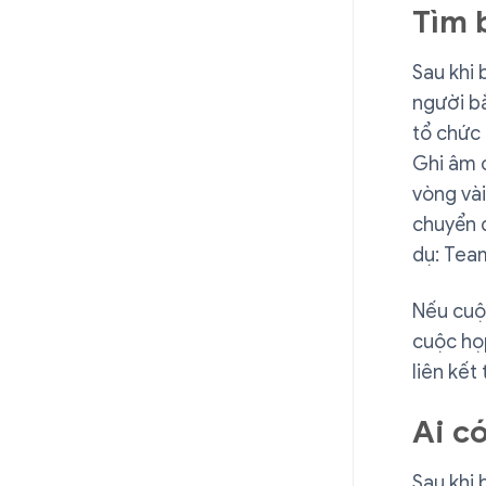
Tìm 
Sau khi 
người bắ
tổ chức
Ghi âm c
vòng vài
chuyển đ
dụ: Team
Nếu cuộ
cuộc họp
liên kết
Ai c
Sau khi 