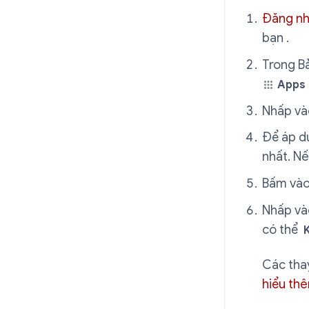
Đăng n
bạn .
Trong B
Apps
Nhấp v
Để áp dụ
nhất. N
Bấm và
Nhấp v
có thể
Các thay
hiểu th