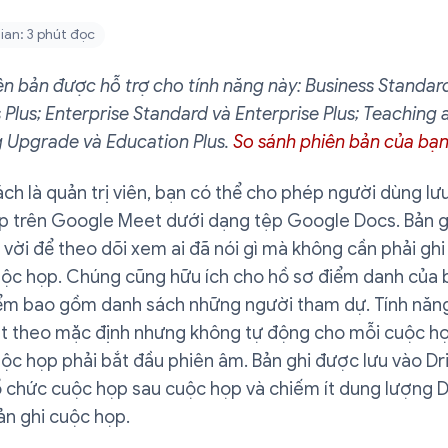
ian: 3 phút đọc
n bản được hỗ trợ cho tính năng này: Business Standar
 Plus; Enterprise Standard và Enterprise Plus; Teaching 
g Upgrade và Education Plus.
So sánh phiên bản của bạ
ách là quản trị viên, bạn có thể cho phép người dùng lư
p trên Google Meet dưới dạng tệp Google Docs. Bản g
 vời để theo dõi xem ai đã nói gì mà không cần phải gh
uộc họp. Chúng cũng hữu ích cho hồ sơ điểm danh của b
ểm bao gồm danh sách những người tham dự. Tính năn
t theo mặc định nhưng không tự động cho mỗi cuộc họ
ộc họp phải bắt đầu phiên âm. Bản ghi được lưu vào Dr
ổ chức cuộc họp sau cuộc họp và chiếm ít dung lượng D
ản ghi cuộc họp.