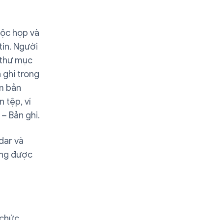
uộc họp và
tin. Người
 thư mục
 ghi trong
ìm bản
 tệp, ví
– Bản ghi.
dar và
cũng được
 chức