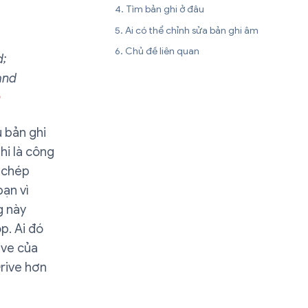
Tìm bản ghi ở đâu
Ai có thể chỉnh sửa bản ghi âm
Chủ đề liên quan
d;
and
n
u bản ghi
hi là công
i chép
ạn vì
g này
p. Ai đó
ive của
rive hơn