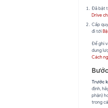
Đã bật t
Drive c
Cấp quyề
đi tới
Bậ
Để ghi v
dung lượ
Cách ng
Bước
Trước k
định, hã
phận) h
trong cá