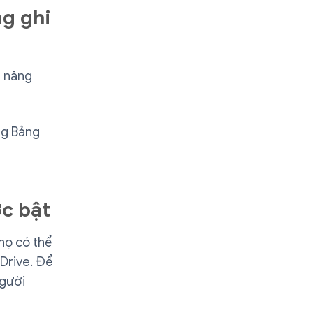
ng ghi
h năng
ng Bảng
c bật
họ có thể
Drive. Để
người