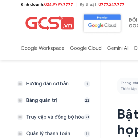
Bỏ
Kinh doanh
:
024.9999.7777
Kỹ thuật
:
0777.247.777
qua
nội
ĐỐI
dung
GOO
Google Workspace
Google Cloud
Gemini AI
D
Trang ch
Hướng dẫn cơ bản
1
Thiết lập
Bảng quản trị
22
Bật
Truy cập và đồng bộ hóa
21
họ
Quản lý thanh toán
11