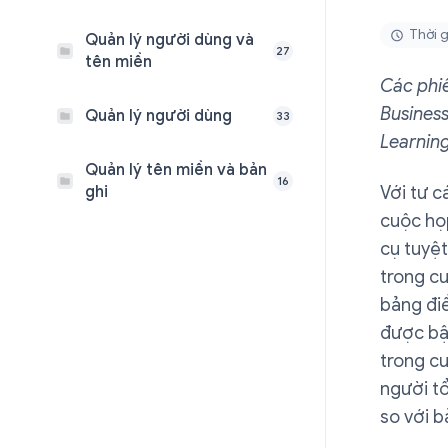
Thời g
Quản lý người dùng và
27
tên miền
Các phiê
Business
Quản lý người dùng
33
Learnin
Quản lý tên miền và bản
16
ghi
Với tư c
cuộc họ
cụ tuyệt
trong c
bảng đi
được bậ
trong cu
người t
so với b