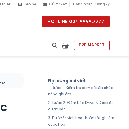
i thiệu
Liên hệ
Gửi ticket
Đăng nhập / Đăng ký
HOTLINE 024.9999.7777
B2B MARKET
Nội dung bài viết
Bật hoặc tắt ghi âm cuộc họp
Bước 1: Kiểm tra xem có sẵn chức
năng ghi âm
ộc
Bước 2: Đảm bảo Drive & Docs đã
được bật
Bước 3: Kích hoạt hoặc tắt ghi âm
cuộc họp