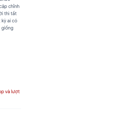
cập chỉnh
 thì tất
kỳ ai có
, giống
p và lượt