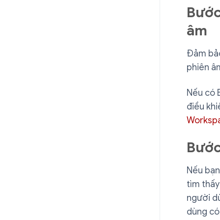
Bước
âm
Đảm bảo
phiên â
Nếu có B
điều khi
Worksp
Bước
Nếu bạn
tìm thấy
người d
dùng có