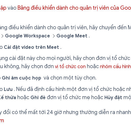
hập
vào
Bảng điều khiển dành cho quản trị viên của Go
ảng điều khiển dành cho quản trị viên, hãy chuyển đến
.
Google Workspace
Google Meet
ào
.
Cài đặt video trên Meet
ng cài đặt này cho mọi người, hãy chọn đơn vị tổ chức
ếu không, hãy chọn đơn
hoặc
vị tổ chức con
nhóm cấu hình
o
và chọn một tùy chọn.
Ghi âm cuộc họp
ào
. Nếu đã định cấu hình một đơn vị tổ chức hoặc 
Lưu
hoặc
đơn vị tổ chức mẹ hoặc
mộ
Kế thừa
Ghi đè
Hủy đặt
 đổi có thể mất tới 24 giờ nhưng thường diễn ra nhan
êm