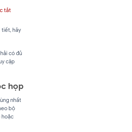
c tắt
tiết, hãy
phải có đủ
ruy cập
ộc họp
dùng nhất
heo bộ
ộ hoặc