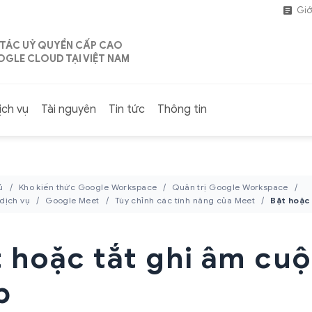
Giớ
 TÁC UỶ QUYỀN CẤP CAO
GLE CLOUD TẠI VIỆT NAM
ịch vụ
Tài nguyên
Tin tức
Thông tin
ủ
Kho kiến thức Google Workspace
Quản trị Google Workspace
 dịch vụ
Google Meet
Tùy chỉnh các tính năng của Meet
 hoặc tắt ghi âm cu
p