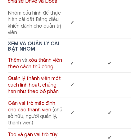
chia sẻ Drive và Docs
Nhóm cấu hình để thực
hiện cài đặt Bảng điều
✔
khiển dành cho quản trị
viên
XEM VÀ QUẢN LÝ CÀI
ĐẶT NHÓM
Thêm
và
xóa thành viên
✔
✔
theo cách thủ công
Quản lý thành viên một
cách linh hoạt, chẳng
✔
hạn như theo bộ phận
Gán vai trò mặc định
cho các thành viên
(chủ
✔
✔
sở hữu, người quản lý,
thành viên)
Tạo và gán vai trò tùy
✔