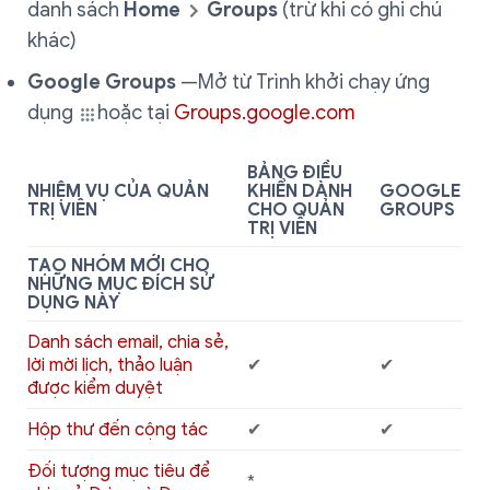
danh sách
Home
Groups
(trừ khi có ghi chú
khác)
Google Groups
—Mở từ Trình khởi chạy ứng
dụng
hoặc tại
Groups.google.com
BẢNG ĐIỀU
NHIỆM VỤ CỦA QUẢN
KHIỂN DÀNH
GOOGLE
TRỊ VIÊN
CHO QUẢN
GROUPS
TRỊ VIÊN
TẠO NHÓM MỚI CHO
NHỮNG MỤC ĐÍCH SỬ
DỤNG NÀY
Danh sách email, chia sẻ,
lời mời lịch, thảo luận
✔
✔
được kiểm duyệt
Hộp thư đến cộng tác
✔
✔
Đối tượng mục tiêu để
*