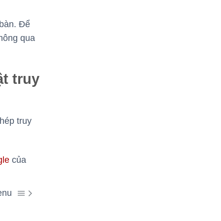
 bàn. Để
thông qua
t truy
hép truy
gle
của
 Menu