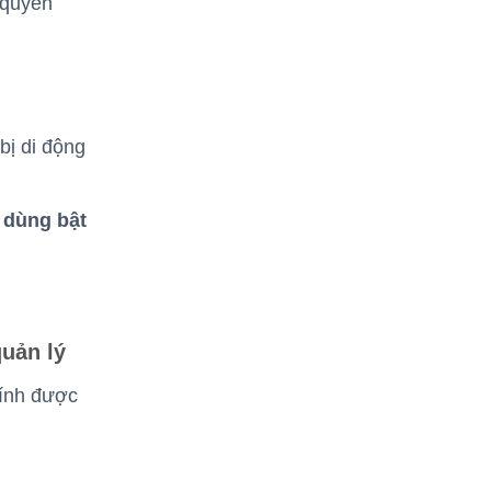
 quyền
bị di động
 dùng bật
quản lý
tính được