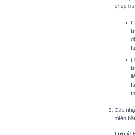
phép tru
C
t
đ
t
(
t
l
t
t
Cập nhật
miền bằn
Lưu ý:
N