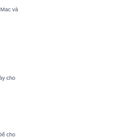
 Mac và
ày cho
Để cho