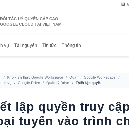
G
ĐỐI TÁC UỶ QUYỀN CẤP CAO
GOOGLE CLOUD TẠI VIỆT NAM
ch vụ
Tài nguyên
Tin tức
Thông tin
ủ
Kho kiến thức Google Workspace
Quản trị Google Workspace
 dịch vụ
Google Drive
Quản lý Drive
Thiết lập quyền truy cập ngoại tuyến vào trình chỉnh sửa Tài liệu
ết lập quyền truy cậ
ại tuyến vào trình c