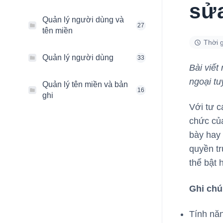
sửa
Quản lý người dùng và
27
tên miền
Thời g
Quản lý người dùng
33
Bài viết
ngoại t
Quản lý tên miền và bản
16
ghi
Với tư c
chức của
bày hay 
quyền tr
thể bật 
Ghi chú
Tính năn