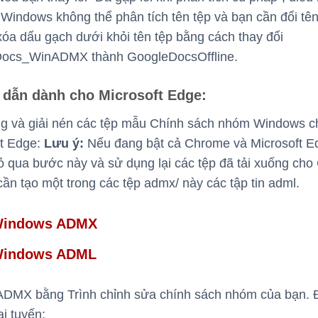
 Windows không thể phân tích tên tệp và bạn cần đổi tên
xóa dấu gạch dưới khỏi tên tệp bằng cách thay đổi
ocs_WinADMX thành GoogleDocsOffline.
dẫn dành cho Microsoft Edge:
ng và giải nén các tệp mẫu Chính sách nhóm Windows c
ft Edge:
Lưu ý:
Nếu đang bật cả Chrome và Microsoft E
ỏ qua bước này và sử dụng lại các tệp đã tải xuống cho
cần tạo một trong các tệp admx/ này các tập tin adml.
indows ADMX
indows ADML
ADMX bằng Trình chỉnh sửa chính sách nhóm của bạn. Đ
i tuyến: