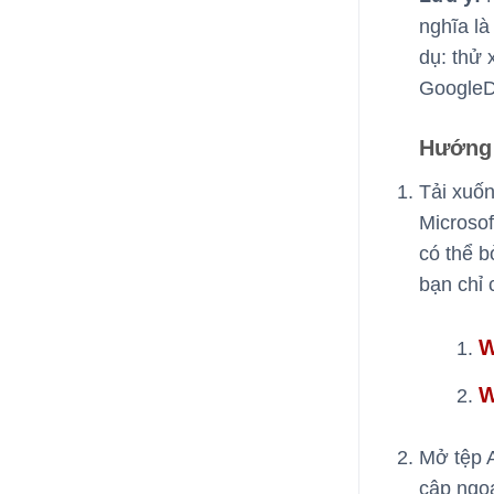
nghĩa là
dụ: thử 
GoogleD
Hướng 
Tải xuố
Microso
có thể b
bạn chỉ 
W
W
Mở tệp 
cập ngoạ