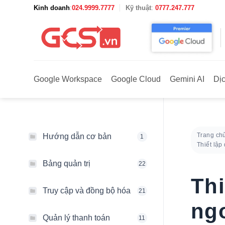
Bỏ
Kinh doanh
:
024.9999.7777
Kỹ thuật
:
0777.247.777
qua
nội
dung
Google Workspace
Google Cloud
Gemini AI
Dị
Trang ch
Hướng dẫn cơ bản
1
Thiết lập
Bảng quản trị
22
Thi
Truy cập và đồng bộ hóa
21
ngo
Quản lý thanh toán
11