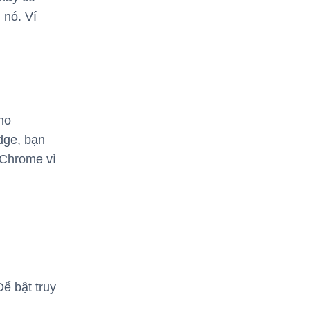
 nó. Ví
ho
dge, bạn
 Chrome vì
ể bật truy