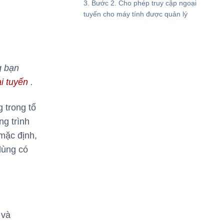
Bước 2. Cho phép truy cập ngoại
tuyến cho máy tính được quản lý
g bạn
i tuyến
.
g trong tổ
ng trình
 mặc định,
dùng có
 và