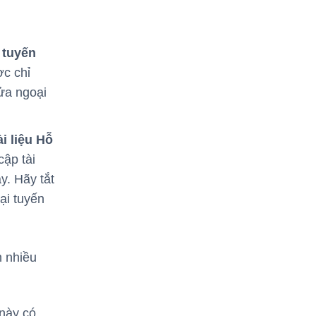
 tuyến
c chỉ
sửa ngoại
i liệu Hỗ
ập tài
y. Hãy tắt
ại tuyến
h nhiều
 này có