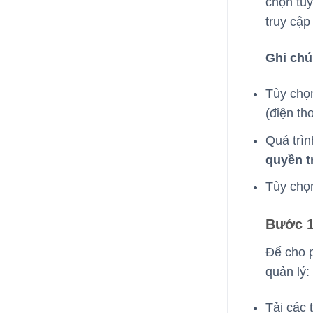
chọn tùy
truy cập
Ghi chú
Tùy chọn
(điện th
Quá trì
quyền t
Tùy chọ
Bước 1
Để cho p
quản lý:
Tải các 