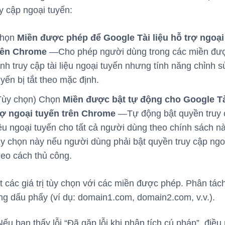
y cập ngoại tuyến:
họn
Miền được phép để Google Tài liệu hỗ trợ ngoại
rên Chrome
—Cho phép người dùng trong các miền đượ
ịnh truy cập tài liệu ngoại tuyến nhưng tính năng chỉnh 
uyến bị tắt theo mặc định.
Tùy chọn) Chọn
Miền được bật tự động cho Google Tà
rợ ngoại tuyến trên Chrome
—Tự động bật quyền truy c
iệu ngoại tuyến cho tất cả người dùng theo chính sách nà
ùy chọn này nếu người dùng phải bật quyền truy cập ngo
heo cách thủ công.
 các giá trị tùy chọn với các miền được phép. Phân tác
g dấu phẩy (ví dụ: domain1.com, domain2.com, v.v.).
ếu bạn thấy lỗi “Đã gặp lỗi khi phân tích cú pháp”, điều