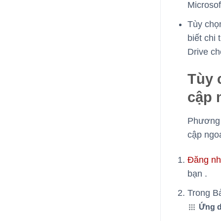
Microsof
Tùy chọ
biết chi
Drive c
Tùy 
cập 
Phương p
cập ngoạ
Đăng n
bạn .
Trong Bả
Ứng 