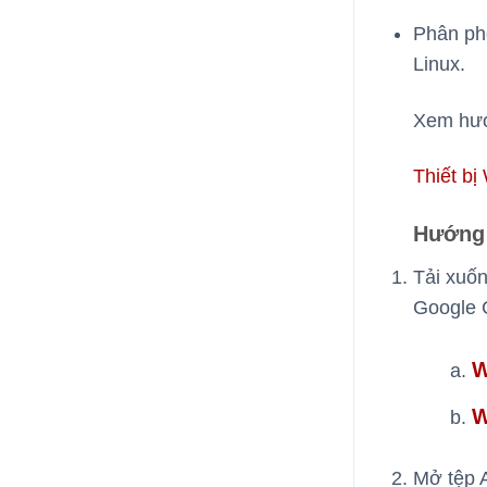
Phân phố
Linux.
Xem hướ
Thiết b
Hướng 
Tải xuố
Google 
W
W
Mở tệp 