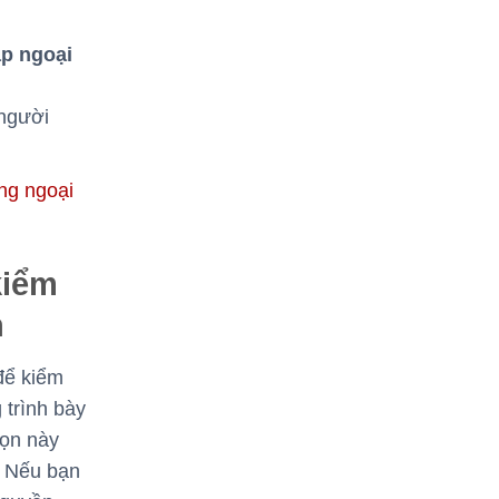
ập ngoại
 người
ng ngoại
kiểm
h
 để kiểm
 trình bày
họn này
. Nếu bạn