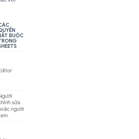
CÁC
QUYỀN
BẮT BUỘC
TRONG
SHEETS
Editor
Người
chỉnh sửa
hoặc người
xem