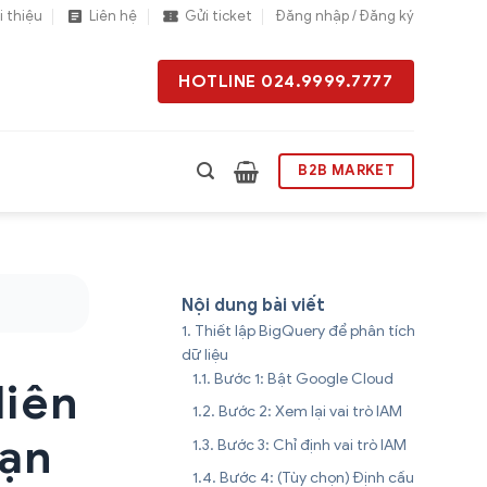
i thiệu
Liên hệ
Gửi ticket
Đăng nhập / Đăng ký
HOTLINE 024.9999.7777
B2B MARKET
Nội dung bài viết
Thiết lập BigQuery để phân tích
dữ liệu
Bước 1: Bật Google Cloud
liên
Bước 2: Xem lại vai trò IAM
bạn
Bước 3: Chỉ định vai trò IAM
Bước 4: (Tùy chọn) Định cấu