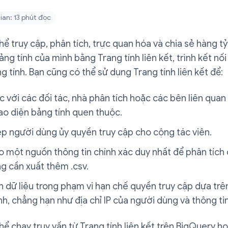
ian: 13 phút đọc
hể truy cập, phân tích, trực quan hóa và chia sẻ hàng t
bảng tính của mình bằng Trang tính liên kết, trình kết nối
g tính. Bạn cũng có thể sử dụng Trang tính liên kết để:
 với các đối tác, nhà phân tích hoặc các bên liên quan
ao diện bảng tính quen thuộc.
p người dùng ủy quyền truy cập cho cộng tác viên.
một nguồn thông tin chính xác duy nhất để phân tích 
g cần xuất thêm .csv.
h dữ liệu trong phạm vi hạn chế quyền truy cập dựa trê
nh, chẳng hạn như địa chỉ IP của người dùng và thông tin 
hể chạy truy vấn từ Trang tính liên kết trên BigQuery h