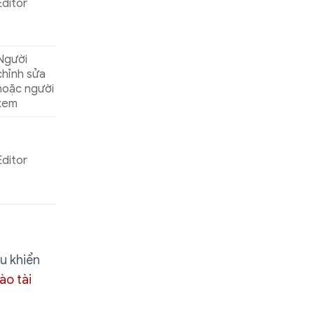
Editor
Người
chỉnh sửa
hoặc người
xem
Editor
ều khiển
ào tài