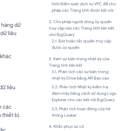
hình Kiểm soát dịch vụ VPC để cho
phép các Trang tính được kết nối
Cho phép người dùng ủy quyền
ỷ hàng dữ
truy cập vào các Trang tính liên kết
 dữ liệu
cho BigQuery
Bật hoặc tắt quyền truy cập
được ủy quyền
 khác
Xem sự kiện trong nhật ký của
Trang tính liên kết
Phân tích các sự kiện trong
nhật ký Drive bằng API Báo cáo
dữ liệu
Phân tích Nhật ký kiểm tra
đám mây bằng cách sử dụng Logs
Explorer cho các kết nối BigQuery
n các
Phân tích hoạt động của hệ
thiết bị.
thống Looker
Khắc phục sự cố
oặc