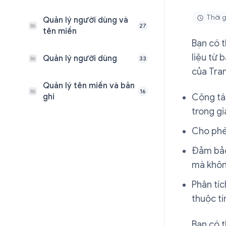
Thời g
Quản lý người dùng và
27
tên miền
Bạn có t
liệu từ 
Quản lý người dùng
33
của Tran
Quản lý tên miền và bản
16
ghi
Cộng tác
trong gi
Cho phé
Đảm bảo 
mà khôn
Phân tíc
thuộc tí
Bạn có t