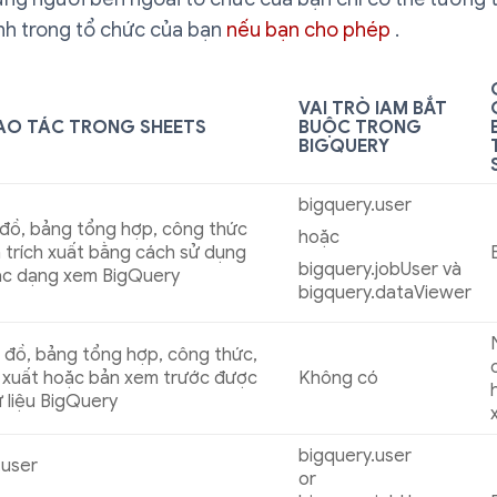
nh trong tổ chức của bạn
nếu bạn cho phép
.
VAI TRÒ IAM BẮT
AO TÁC TRONG SHEETS
BUỘC TRONG
BIGQUERY
bigquery.user
 đồ, bảng tổng hợp, công thức
hoặc
 trích xuất bằng cách sử dụng
bigquery.jobUser và
ặc dạng xem BigQuery
bigquery.dataViewer
 đồ, bảng tổng hợp, công thức,
h xuất hoặc bản xem trước được
Không có
ữ liệu BigQuery
bigquery.user
.user
or