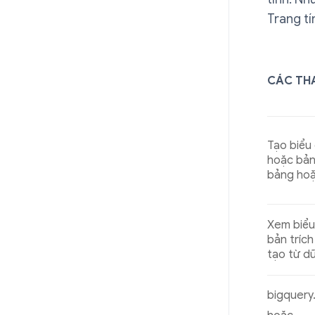
Trang tí
CÁC TH
Tạo biểu
hoặc bản
bảng ho
Xem biểu
bản tríc
tạo từ d
bigquery