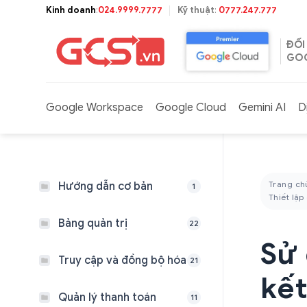
Bỏ
Kinh doanh
:
024.9999.7777
Kỹ thuật
:
0777.247.777
qua
nội
ĐỐI
dung
GOO
Google Workspace
Google Cloud
Gemini AI
D
Trang ch
Hướng dẫn cơ bản
1
Thiết lập
Bảng quản trị
22
Sử 
Truy cập và đồng bộ hóa
21
kết
Quản lý thanh toán
11