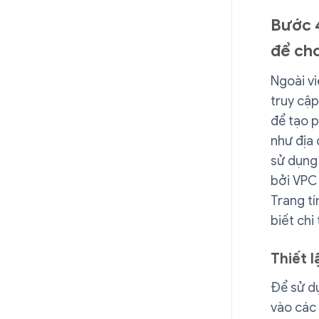
Bước 4
để cho
Ngoài v
truy cập
để tạo p
như địa 
sử dụng 
bởi VPC 
Trang tí
biết chi 
Thiết l
Để sử dụ
vào các 