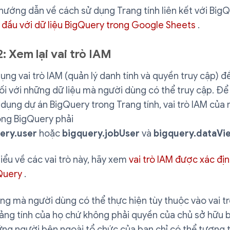
hướng dẫn về cách sử dụng Trang tính liên kết với BigQ
 đầu với dữ liệu BigQuery trong Google Sheets
.
: Xem lại vai trò IAM
ụng vai trò IAM (quản lý danh tính và quyền truy cập) để
i với những dữ liệu mà người dùng có thể truy cập. Đ
dụng dự án BigQuery trong Trang tính, vai trò IAM của
ong BigQuery phải
ery.user
hoặc
bigquery.jobUser
và
bigquery.dataVi
iểu về các vai trò này, hãy xem
vai trò IAM được xác đị
Query
.
g mà người dùng có thể thực hiện tùy thuộc vào vai tr
ảng tính của họ chứ không phải quyền của chủ sở hữu 
ững người bên ngoài tổ chức của bạn chỉ có thể tương 