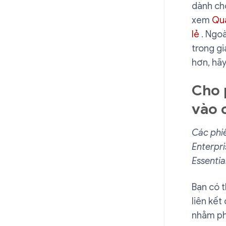
dành cho
xem
Quả
lẻ
. Ngoà
trong gi
hơn, hã
Cho 
vào 
Các phiê
Enterpri
Essentia
Bạn có 
liên kết
nhằm phâ