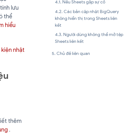
Nếu Sheets gặp sự cố
tính lưu
Các bản cập nhật BigQuery
ó thể
không hiển thị trong Sheets liên
ìm hiểu
kết
Người dùng không thể mở tệp
Sheets liên kết
 kiện nhật
Chủ đề liên quan
iệu
iết thêm
ùng
.