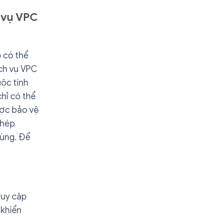
h vụ VPC
 có thể
ịch vụ VPC
ộc tính
chỉ có thể
ược bảo vệ
phép
dùng. Để
ruy cập
 khiển