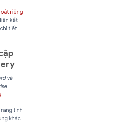
soát riêng
liên kết
hi tiết
cập
uery
ard và
ise
n
rang tính
dùng khác