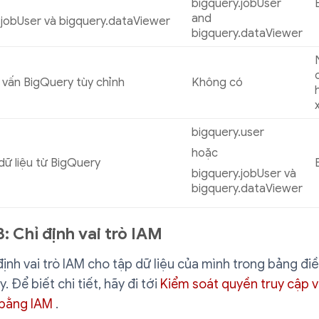
bigquery.jobUser
and
.jobUser và bigquery.dataViewer
bigquery.dataViewer
 vấn BigQuery tùy chỉnh
Không có
bigquery.user
hoặc
dữ liệu từ BigQuery
bigquery.jobUser và
bigquery.dataViewer
: Chỉ định vai trò IAM
định vai trò IAM cho tập dữ liệu của mình trong bảng đi
. Để biết chi tiết, hãy đi tới
Kiểm soát quyền truy cập v
bằng IAM
.