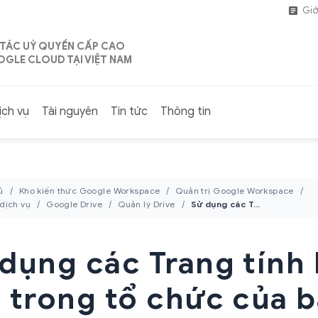
Giớ
 TÁC UỶ QUYỀN CẤP CAO
GLE CLOUD TẠI VIỆT NAM
ịch vụ
Tài nguyên
Tin tức
Thông tin
ủ
Kho kiến thức Google Workspace
Quản trị Google Workspace
 dịch vụ
Google Drive
Quản lý Drive
Sử dụng các Trang tính liên kết trong tổ chức của bạn
dụng các Trang tính 
 trong tổ chức của 