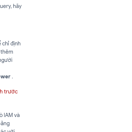
uery, hãy
 chỉ định
ể thêm
 người
ewer
.
nh trước
ò IAM và
bảng
tác với