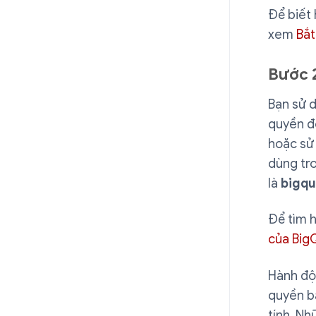
Để biết 
xem
Bắt
Bước 2
Bạn sử d
quyền đố
hoặc sử 
dùng tr
là
bigqu
Để tìm h
của Big
Hành độn
quyền b
tính. Nh