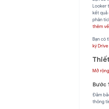
Looker t
kết quả 
phân tí
thêm về 
Bạn có t
ký Drive
Thiế
Mở rộng
Bước 
Đảm bảo
thông ti