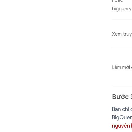
hoặc
bigquery
Xem truy
Làm mới 
Bước 3
Bạn chỉ 
BigQuery
nguyên 