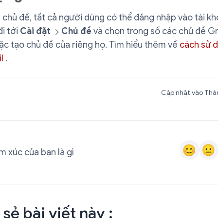
 chủ đề, tất cả người dùng có thể đăng nhập vào tài k
đi tới
Cài đặt
Chủ đề
và chọn trong số các chủ đề G
ặc tạo chủ đề của riêng họ. Tìm hiểu thêm về
cách sử 
l
.
Cập nhật vào Thán
 xúc của bạn là gì
 sẻ bài viết này :