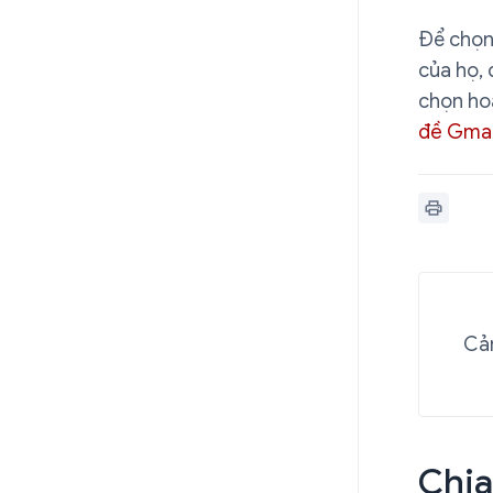
Để chọn
của họ, 
chọn ho
đề Gmai
Cảm
Chia