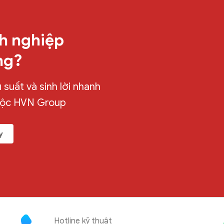
h nghiệp
ng?
suất và sinh lời nhanh
uộc HVN Group
y
Hotline kỹ thuật