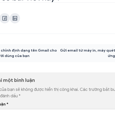
 chỉnh định dạng tên Gmail cho
Gửi email từ máy in, máy qué
ời dùng của bạn
ứng
ại một bình luận
 của bạn sẽ không được hiển thị công khai.
Các trường bắt b
 đánh dấu
*
luận
*