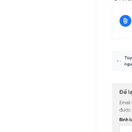
Tùy
ngư
Để l
Email
được
Bình 