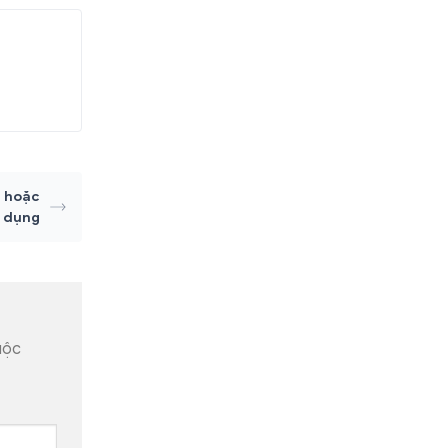
t hoặc
 dụng
uộc