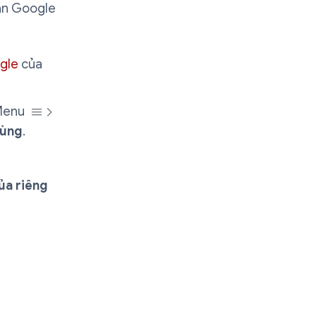
oản Google
ogle
của
 Menu
dùng
.
ủa riêng