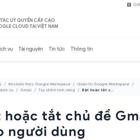
Giớ
 TÁC UỶ QUYỀN CẤP CAO
GLE CLOUD TẠI VIỆT NAM
ịch vụ
Tài nguyên
Tin tức
Thông tin
ủ
Kho kiến thức Google Workspace
Quản trị Google Workspace
 dịch vụ
Gmail
Tùy chỉnh tính năng
Bật hoặc tắt chủ đề Gmail cho người dùng
 hoặc tắt chủ đề Gm
o người dùng