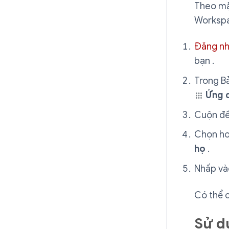
Theo mặ
Workspac
Đăng n
bạn .
Trong B
Ứng 
Cuộn đ
Chọn ho
họ
.
Nhấp v
Có thể c
Sử d