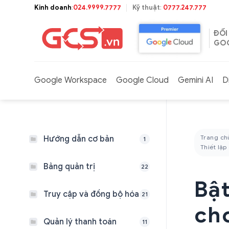
Bỏ
Kinh doanh
:
024.9999.7777
Kỹ thuật
:
0777.247.777
qua
nội
ĐỐI
dung
GOO
Google Workspace
Google Cloud
Gemini AI
D
Trang ch
Hướng dẫn cơ bản
1
Thiết lập
Bảng quản trị
22
Bật
Truy cập và đồng bộ hóa
21
ch
Quản lý thanh toán
11