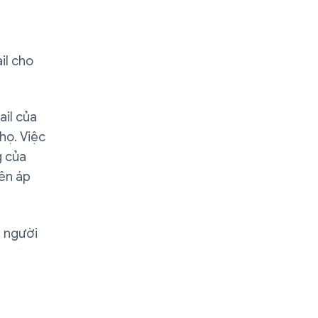
il cho
ail của
họ. Việc
g của
iên áp
ả người