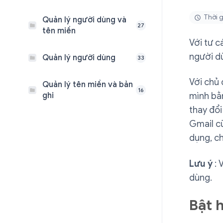
Thời g
Quản lý người dùng và
27
tên miền
Với tư c
người d
Quản lý người dùng
33
Với chủ 
Quản lý tên miền và bản
16
ghi
mình bằ
thay đổ
Gmail cũ
dụng, ch
Lưu ý
: 
dùng.
Bật 