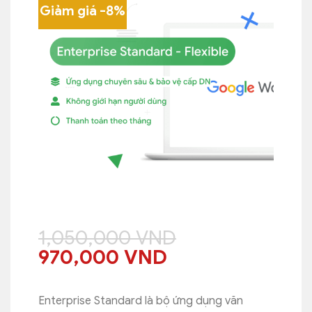
Giảm giá -8%
1,050,000
VND
Giá
Giá
970,000
VND
gốc
hiện
là:
tại
Enterprise Standard là bộ ứng dụng văn