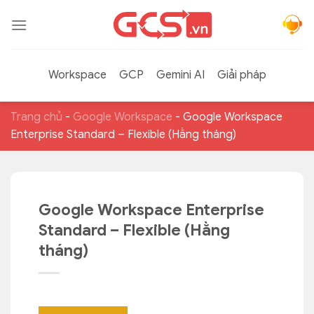
Bỏ
qua
nội
dung
Workspace
GCP
Gemini AI
Giải pháp
Trang chủ
-
Google Workspace
-
Google Workspace
Enterprise Standard – Flexible (Hằng tháng)
Google Workspace Enterprise
Standard – Flexible (Hằng
tháng)