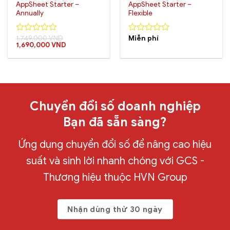
AppSheet Starter –
AppSheet Starter –
Annually
Flexible
1,749,000
VND
Miễn phí
0
0
Giá
Giá
1,690,000
VND
out
out
gốc
hiện
of
of
là:
tại
5
5
1,749,000 VND.
là:
1,690,000 VND.
Chuyển đổi số doanh nghiệp
Bạn đã sẵn sàng?
Ứng dụng chuyển đổi số để nâng cao hiệu
suất và sinh lời nhanh chóng với GCS -
Thương hiệu thuộc HVN Group
Nhận dùng thử 30 ngày