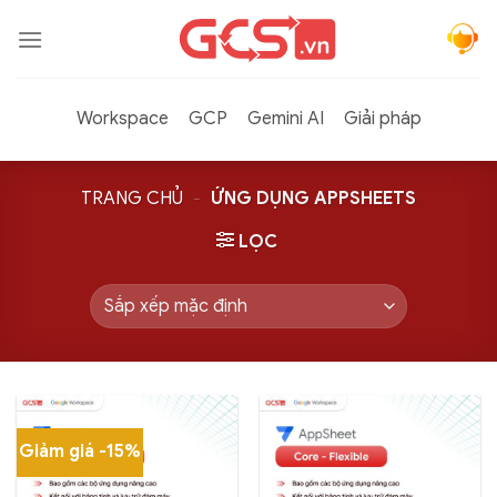
Bỏ
qua
nội
dung
Workspace
GCP
Gemini AI
Giải pháp
TRANG CHỦ
-
ỨNG DỤNG APPSHEETS
LỌC
Giảm giá -15%