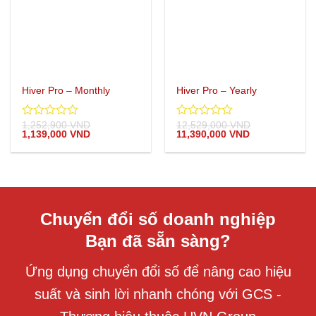
Hiver Pro – Monthly
Hiver Pro – Yearly
1,252,900
VND
12,529,000
VND
0
0
Giá
Giá
Giá
Giá
1,139,000
VND
11,390,000
VND
out
out
gốc
hiện
gốc
hiện
of
of
là:
tại
là:
tại
5
5
1,252,900 VND.
là:
12,529,000 VND.
là:
1,139,000 VND.
11,390,000 VN
Chuyển đổi số doanh nghiệp
Bạn đã sẵn sàng?
Ứng dụng chuyển đổi số để nâng cao hiệu
suất và sinh lời nhanh chóng với GCS -