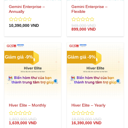
Gemini Enterprise –
Gemini Enterprise –
Annually
Flexible
10,390,000
VND
949,000
VND
0
0
Giá
Giá
899,000
VND
out
out
gốc
hiện
of
of
là:
tại
5
5
949,000 VND.
là:
899,000 VND.
Giảm giá -9%
Giảm giá -9%
Hiver Elite – Monthly
Hiver Elite – Yearly
1,802,900
VND
18,029,000
VND
0
0
Giá
Giá
Giá
Giá
1,639,000
VND
16,390,000
VND
out
out
gốc
hiện
gốc
hiện