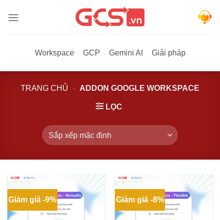
Bỏ
qua
nội
dung
Workspace
GCP
Gemini AI
Giải pháp
TRANG CHỦ
-
ADDON GOOGLE WORKSPACE
LỌC
Giảm giá -9%
Giảm giá -8%