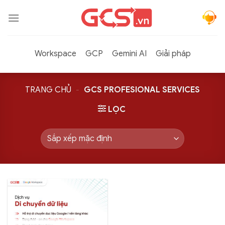
Bỏ
qua
nội
dung
Workspace
GCP
Gemini AI
Giải pháp
TRANG CHỦ
-
GCS PROFESIONAL SERVICES
LỌC