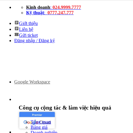
Bỏ
Kinh doanh
:
024.9999.7777
qua
Kỹ thuật
:
0777.247.777
nội
dung
Giới thiệu
Liên hệ
Gửi ticket
Đăng nhập / Đăng ký
Google Workspace
Công cụ cộng tác & làm việc hiệu quả
Tổng quan
Bảng giá
Doanh nghiệp