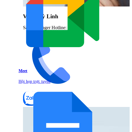
Vũ Thuỳ Linh
Sales Manager Hotline: 0842.999.666
Meet
Hội họp trực tuyến