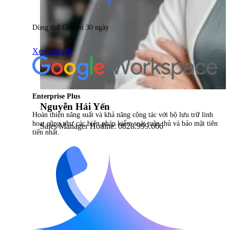
Dùng thử Gemini 30 ngày
Xem chi tiết
Enterprise Plus
Nguyễn Hải Yến
Hoàn thiện năng suất và khả năng cộng tác với bộ lưu trữ linh
hoạt cũng như các biện pháp kiểm soát tuân thủ và bảo mật tiên
Sales Manager Hotline: 0828.999.666
tiến nhất.