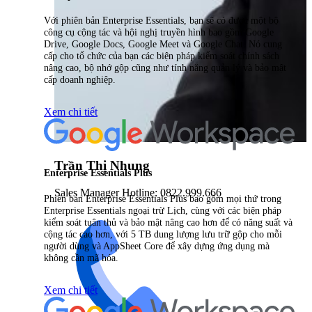
Với phiên bản Enterprise Essentials, bạn sẽ có được một bộ
công cụ cộng tác và hội nghị truyền hình bao gồm Google
Drive, Google Docs, Google Meet và Google Chat. Nó cung
cấp cho tổ chức của bạn các biện pháp kiểm soát chính sách
nâng cao, bộ nhớ gộp cũng như tính năng quản lý và bảo mật
cấp doanh nghiệp.
Xem chi tiết
Trần Thị Nhung
Enterprise Essentials Plus
Sales Manager Hotline: 0822.999.666
Phiên bản Enterprise Essentials Plus bao gồm mọi thứ trong
Enterprise Essentials ngoại trừ Lịch, cùng với các biện pháp
kiểm soát tuân thủ và bảo mật nâng cao hơn để có năng suất và
cộng tác cao hơn, với 5 TB dung lượng lưu trữ gộp cho mỗi
người dùng và AppSheet Core để xây dựng ứng dụng mà
không cần mã hóa.
Xem chi tiết