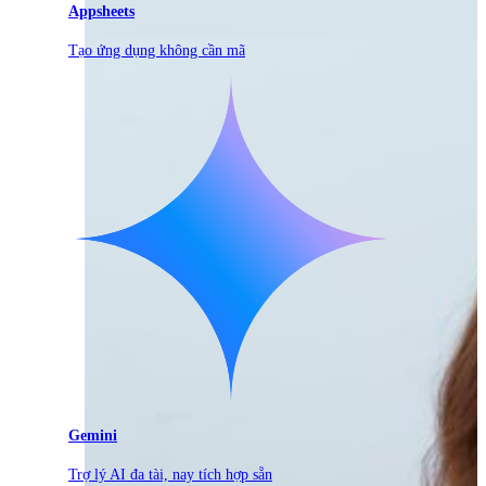
Appsheets
Tạo ứng dụng không cần mã
Gemini
Trợ lý AI đa tài, nay tích hợp sẵn