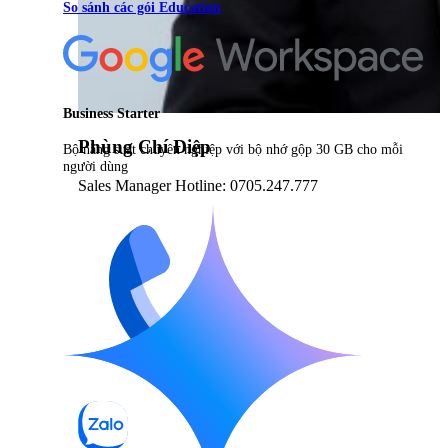
So sánh các gói Education
Business Starter
Phùng Chí Điệp
Bộ năng suất chuyên nghiệp với bộ nhớ gộp 30 GB cho mỗi
người dùng
Sales Manager Hotline: 0705.247.777