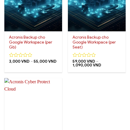
Acronis Backup cho
Acronis Backup cho
Google Workspace (per
Google Workspace (per
Gb)
Seat)
Khoảng
3,000
VND
–
55,000
VND
59,000
VND
–
0
0
giá:
Khoảng
1,090,000
VND
out
out
từ
giá:
of
of
3,000 VND
từ
5
5
đến
59,000 VND
55,000 VND
đến
1,090,000 VND