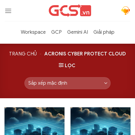
Bỏ
qua
nội
dung
Workspace
GCP
Gemini AI
Giải pháp
TRANG CHỦ
-
ACRONIS CYBER PROTECT CLOUD
LỌC