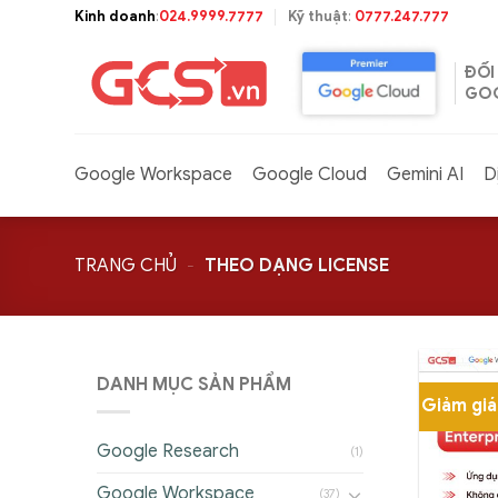
Bỏ
Kinh doanh
:
024.9999.7777
Kỹ thuật
:
0777.247.777
qua
nội
ĐỐI
dung
GOO
Google Workspace
Google Cloud
Gemini AI
D
TRANG CHỦ
-
THEO DẠNG LICENSE
DANH MỤC SẢN PHẨM
Giảm gi
Google Research
(1)
Google Workspace
(37)