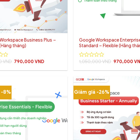
+
Workspace Business Plus –
Google Workspace Enterpris
 (Hàng tháng)
Standard – Flexible (Hằng thá
Giá
Giá
Giá
00
VND
790,000
VND
1,050,000
VND
970,000
V
0
gốc
hiện
gốc
out
là:
tại
là:
of
850,000 VND.
là:
1,050,000 V
5
790,000 VND.
á -8%
Giảm giá -26%