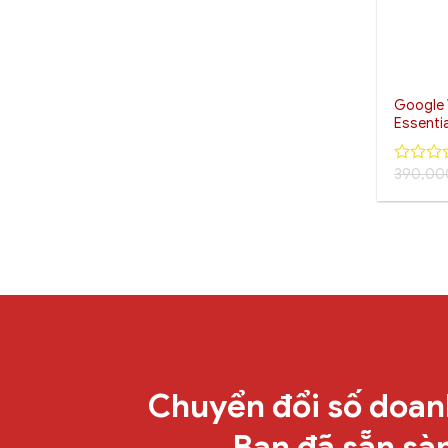
+
Google 
Essentia
390,0
0
out
of
5
Chuyển đổi số doan
Bạn đã sẵn sà