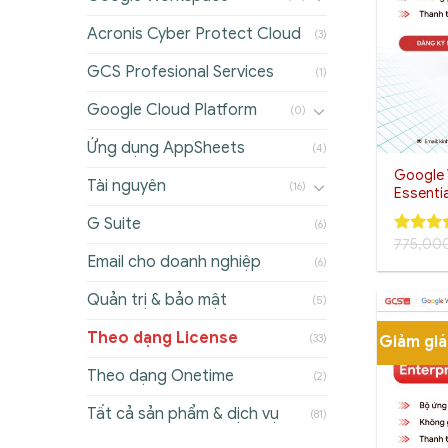
Acronis Cyber Protect Cloud
(3)
GCS Profesional Services
(1)
Google Cloud Platform
(0)
+
Ứng dụng AppSheets
(4)
Google 
Tài nguyên
(16)
Essentia
G Suite
(6)
775,00
5.00
out
Email cho doanh nghiệp
5
(6)
Quản trị & bảo mật
(5)
Theo dạng License
(33)
Giảm gi
Theo dạng Onetime
(2)
Tất cả sản phẩm & dịch vụ
(81)