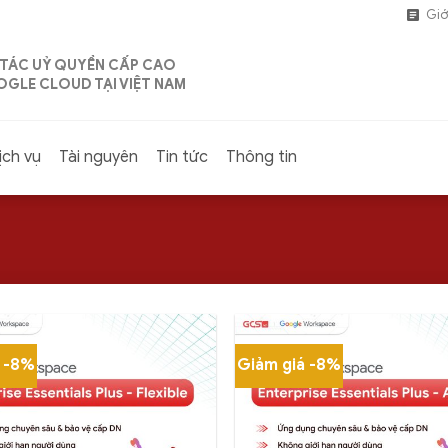
Giớ
 TÁC UỶ QUYỀN CẤP CAO
GLE CLOUD TẠI VIỆT NAM
ịch vụ
Tài nguyên
Tin tức
Thông tin
á -8%
Giảm giá -8%