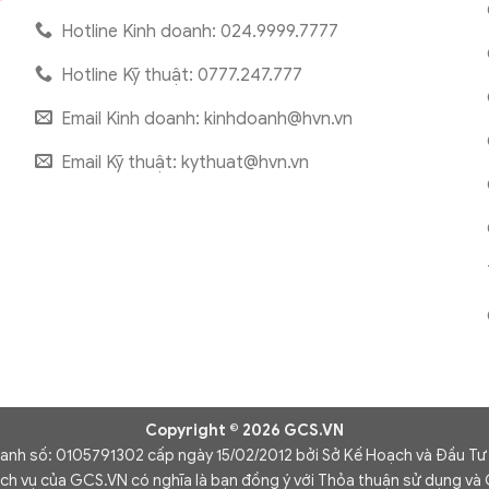
Hotline Kinh doanh: 024.9999.7777
Hotline Kỹ thuật: 0777.247.777
Email Kinh doanh:
kinhdoanh@hvn.vn
Email Kỹ thuật:
kythuat@hvn.vn
Copyright © 2026 GCS.VN
oanh số: 0105791302 cấp ngày 15/02/2012 bởi Sở Kế Hoạch và Đầu Tư
ịch vụ của GCS.VN có nghĩa là bạn đồng ý với Thỏa thuận sử dụng và