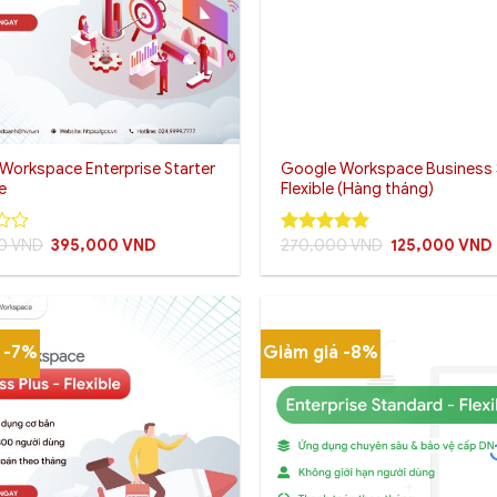
+
Workspace Enterprise Starter
Google Workspace Business S
le
Flexible (Hàng tháng)
Giá
Giá
Giá
00
VND
395,000
VND
270,000
VND
125,000
VND
5
out of 5
gốc
hiện
gốc
là:
tại
là:
430,000 VND.
là:
270,000 VND.
395,000 VND.
 -7%
Giảm giá -8%