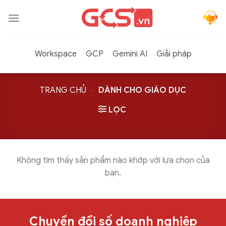
Bỏ
qua
nội
dung
Workspace
GCP
Gemini AI
Giải pháp
TRANG CHỦ
-
DÀNH CHO GIÁO DỤC
LỌC
Không tìm thấy sản phẩm nào khớp với lựa chọn của
bạn.
Chuyển đổi số doanh nghiệp