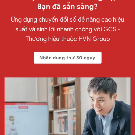
Bạn đã sẵn sàng?
Ứng dụng chuyển đổi số để nâng cao hiệu
suất và sinh lời nhanh chóng với GCS -
Thương hiệu thuộc HVN Group
Nhận dùng thử 30 ngày