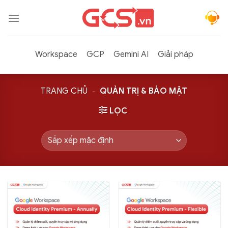
Bỏ
qua
nội
dung
Workspace
GCP
Gemini AI
Giải pháp
TRANG CHỦ
-
QUẢN TRỊ & BẢO MẬT
LỌC