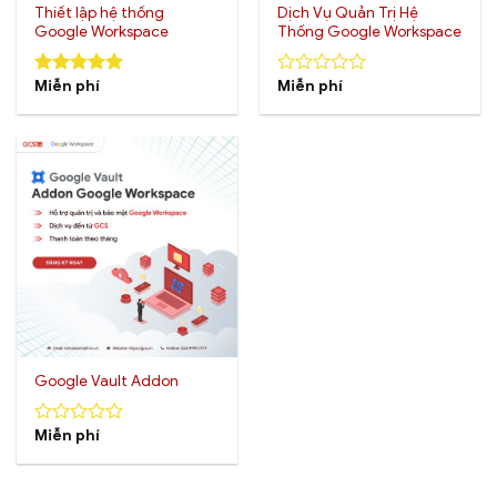
Thiết lập hệ thống
Dịch Vụ Quản Trị Hệ
Google Workspace
Thống Google Workspace
Miễn phí
Miễn phí
5.00
out of
0
5
out
of
5
Google Vault Addon
Miễn phí
0
out
of
5