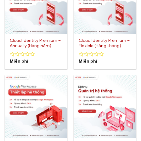
Cloud Identity Premium –
Cloud Identity Premium –
Annually (Hàng năm)
Flexible (Hàng tháng)
Miễn phí
Miễn phí
0
0
out
out
of
of
5
5