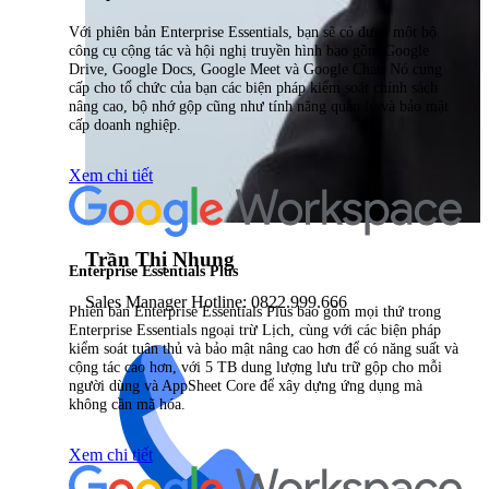
Với phiên bản Enterprise Essentials, bạn sẽ có được một bộ
công cụ cộng tác và hội nghị truyền hình bao gồm Google
Drive, Google Docs, Google Meet và Google Chat. Nó cung
cấp cho tổ chức của bạn các biện pháp kiểm soát chính sách
nâng cao, bộ nhớ gộp cũng như tính năng quản lý và bảo mật
cấp doanh nghiệp.
Xem chi tiết
Trần Thị Nhung
Enterprise Essentials Plus
Sales Manager Hotline: 0822.999.666
Phiên bản Enterprise Essentials Plus bao gồm mọi thứ trong
Enterprise Essentials ngoại trừ Lịch, cùng với các biện pháp
kiểm soát tuân thủ và bảo mật nâng cao hơn để có năng suất và
cộng tác cao hơn, với 5 TB dung lượng lưu trữ gộp cho mỗi
người dùng và AppSheet Core để xây dựng ứng dụng mà
không cần mã hóa.
Xem chi tiết