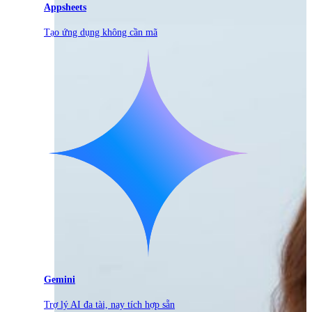
Appsheets
Tạo ứng dụng không cần mã
Gemini
Trợ lý AI đa tài, nay tích hợp sẵn