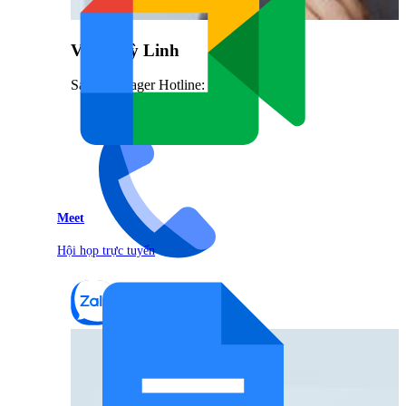
Vũ Thuỳ Linh
Sales Manager Hotline: 0842.999.666
Meet
Hội họp trực tuyến