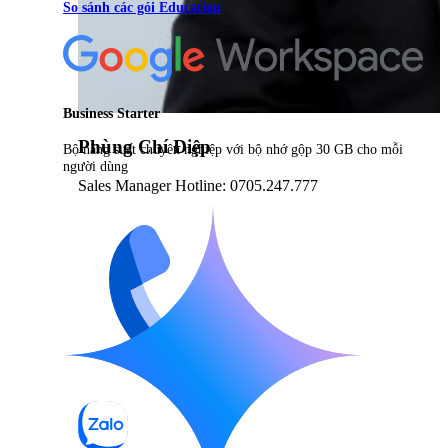
So sánh các gói Education
Business Starter
Phùng Chí Điệp
Bộ năng suất chuyên nghiệp với bộ nhớ gộp 30 GB cho mỗi
người dùng
Sales Manager Hotline: 0705.247.777