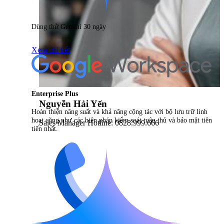
Dùng thử Gemini 30 ngày
Xem chi tiết
Enterprise Plus
Nguyễn Hải Yến
Hoàn thiện năng suất và khả năng cộng tác với bộ lưu trữ linh
hoạt cũng như các biện pháp kiểm soát tuân thủ và bảo mật tiên
Sales Manager Hotline: 0828.999.666
tiến nhất.