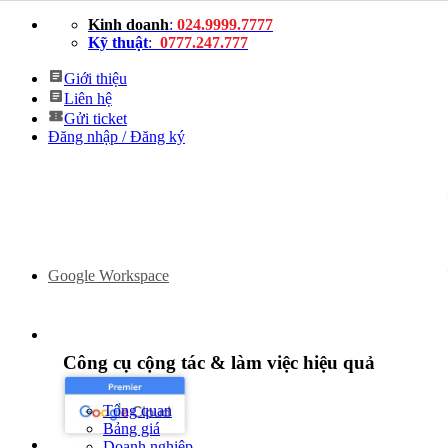
Bỏ
Kinh doanh
:
024.9999.7777
qua
Kỹ thuật
:
0777.247.777
nội
dung
Giới thiệu
Liên hệ
Gửi ticket
Đăng nhập / Đăng ký
Google Workspace
Công cụ cộng tác & làm việc hiệu quả
Tổng quan
Bảng giá
Doanh nghiệp