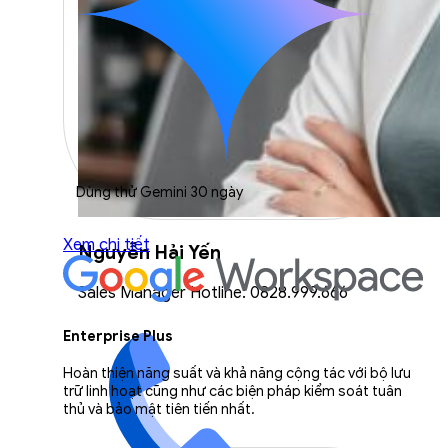
Dùng thử Gemini 30 ngày
Xem chi tiết
Nguyễn Hải Yến
Sales Manager Hotline: 0828.999.666
Enterprise Plus
Hoàn thiện năng suất và khả năng cộng tác với bộ lưu
trữ linh hoạt cũng như các biện pháp kiểm soát tuân
thủ và bảo mật tiên tiến nhất.