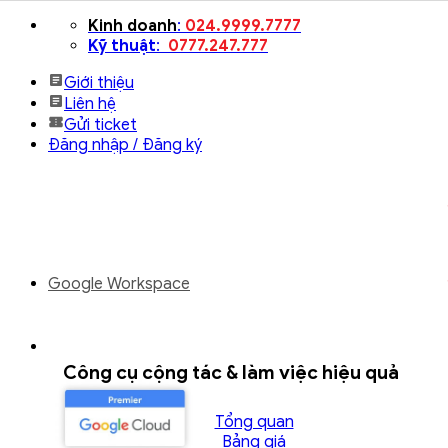
Bỏ
Kinh doanh
:
024.9999.7777
qua
Kỹ thuật
:
0777.247.777
nội
Giới thiệu
dung
Liên hệ
Gửi ticket
Đăng nhập / Đăng ký
Google Workspace
Công cụ cộng tác & làm việc hiệu quả
Tổng quan
Bảng giá