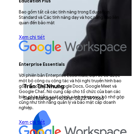
Education Plus
Bao gồm tất cả các tính năng trong Education
Standard và Các tính năng dạy và học nâng cao liên
quan đến bảo mật
Xem chi tiết
Enterprise Essentials
Với phiên bản Enterprise Essentials, bạn sẽ có được
một bộ công cụ cộng tác và hội nghị truyền hình bao
Trần Thị Nhung
gồm Google Drive, Google Docs, Google Meet và
Google Chat. Nó cung cấp cho tổ chức của bạn các
biện pháp kiểm soát chính sách nâng cao, bộ nhớ gộp
Sales Manager Hotline: 0822.999.666
cũng như tính năng quản lý và bảo mật cấp doanh
nghiệp.
Xem chi tiết