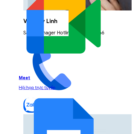
Vũ Thuỳ Linh
Sales Manager Hotline: 0842.999.666
Meet
Hội họp trực tuyến