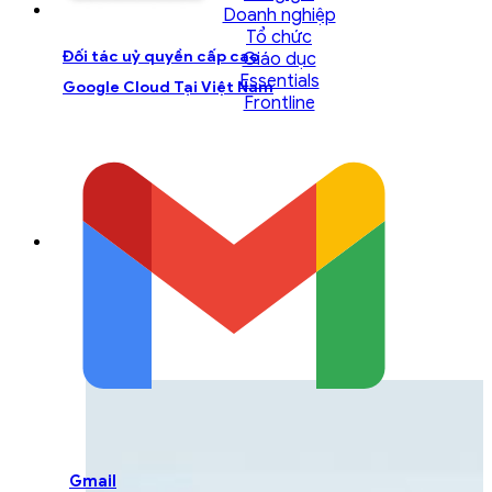
Doanh nghiệp
Tổ chức
Đối tác uỷ quyền cấp cao
Giáo dục
Essentials
Google Cloud Tại Việt Nam
Frontline
LIÊN HỆ ĐỘI NGŨ TƯ
VẤN
Liên hệ với đội ngũ chuyên gia GCS để được
hỗ trợ một cách tốt nhất
Gmail