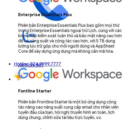
Enterprise Essentials Plus
Phiên bản Enterprise Essentials Plus bao gồm mọi thứ
trong Enterprise Essentials ngoại trừ Lịch, cùng với các
biện pháp kiểm soát tuân thủ và bảo mật nâng cao hơn
để có năng suất và cộng tác cao hơn, với 5 TB dung
lượng lưu trữ gộp cho mỗi người dùng và AppSheet
Core để xây dựng ứng dụng mà không cần mã hóa.
Hotline 024.9999.7777
Xem chi tiết
Fontline Starter
Phiên bản Frontline Starter là một bộ ứng dụng cộng
tác nâng cao năng suất cung cấp email cho nhân viên
tuyến đầu của bạn, hội nghị truyền hình an toàn, lịch
dùng chung, chỉnh sửa tài liệu trực tuyến, v.v.