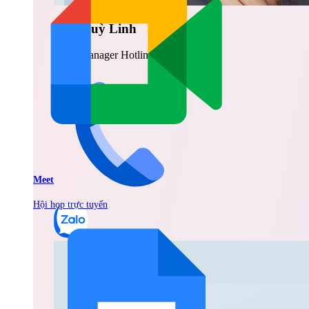
Vũ Thuỳ Linh
Sales Manager Hotline: 0842.999.666
Meet
Hội họp trực tuyến