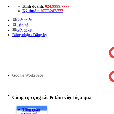
Bỏ
Kinh doanh
:
024.9999.7777
qua
Kỹ thuật
:
0777.247.777
nội
dung
Giới thiệu
Liên hệ
Gửi ticket
Đăng nhập / Đăng ký
Google Workspace
Công cụ cộng tác & làm việc hiệu quả
Tổng quan