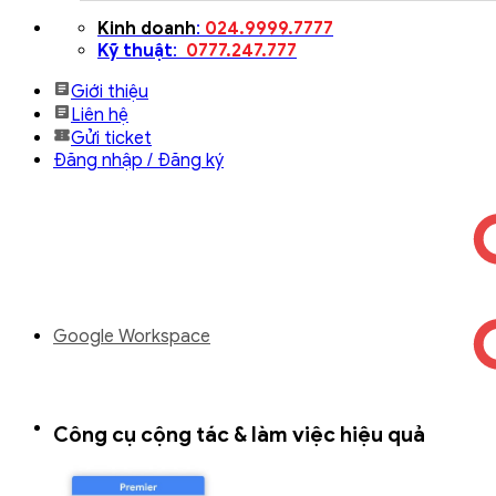
Bỏ
Kinh doanh
:
024.9999.7777
qua
Kỹ thuật
:
0777.247.777
nội
Giới thiệu
dung
Liên hệ
Gửi ticket
Đăng nhập / Đăng ký
Google Workspace
Công cụ cộng tác & làm việc hiệu quả