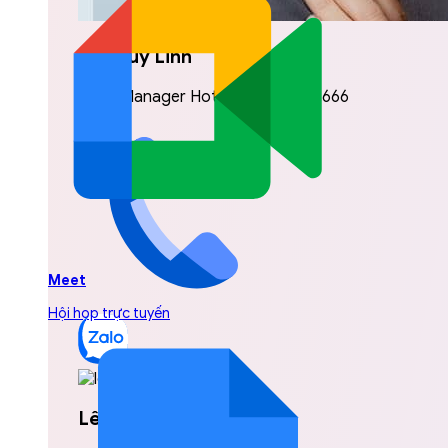
Vũ Thuỳ Linh
Sales Manager Hotline: 0842.999.666
Meet
Hội họp trực tuyến
Lê Hoài Linh