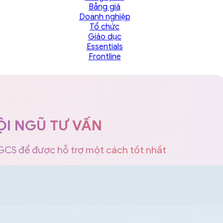
Bảng giá
Doanh nghiệp
Tổ chức
Giáo dục
Essentials
Frontline
ỘI NGŨ TƯ VẤN
 GCS để được hỗ trợ một cách tốt nhất