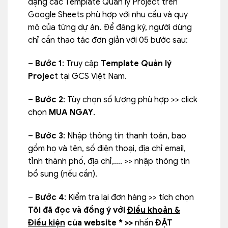
dạng các Template Quản lý Project trên
Google Sheets phù hợp với nhu cầu và quy
mô của từng dự án. Để đăng ký, người dùng
chỉ cần thao tác đơn giản với 05 bước sau:
–
Bước 1
: Truy cập
Template Quản lý
Projec
t tại GCS Việt Nam.
–
Bước 2
: Tùy chọn số lượng phù hợp >> click
chọn
MUA NGAY
.
–
Bước 3
: Nhập thông tin thanh toán, bao
gồm họ và tên, số điện thoại, địa chỉ email,
tỉnh thành phố, địa chỉ,…. >> nhập thông tin
bổ sung (nếu cần).
–
Bước 4
: Kiểm tra lại đơn hàng >> tích chọn
Tôi đã đọc và đồng ý với
Điều khoản &
Điều kiện
của website * >>
nhấn
ĐẶT