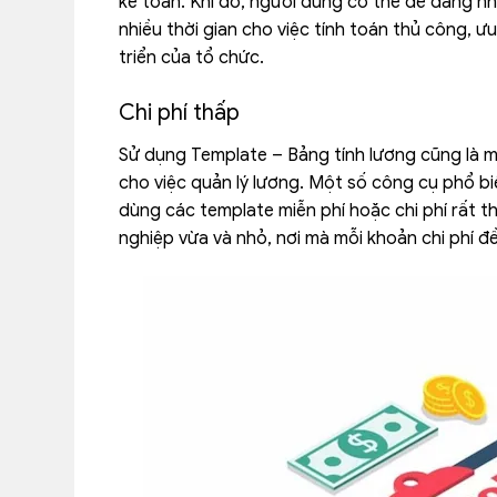
kế toán. Khi đó, người dùng có thể dễ dàng n
nhiều thời gian cho việc tính toán thủ công, ư
triển của tổ chức.
Chi phí thấp
Sử dụng Template – Bảng tính lương cũng là m
cho việc quản lý lương. Một số công cụ phổ b
dùng các template miễn phí hoặc chi phí rất th
nghiệp vừa và nhỏ, nơi mà mỗi khoản chi phí đ