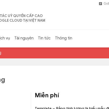
Giớ
 TÁC UỶ QUYỀN CẤP CAO
GLE CLOUD TẠI VIỆT NAM
ịch vụ
Tài nguyên
Tin tức
Thông tin
g
ng
Miễn phí
Template – Bảng tính lương là biểu mẫu đ