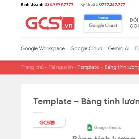
Bỏ
Kinh doanh
:
024.9999.7777
Kỹ thuật
:
0777.247.777
qua
nội
ĐỐI
dung
GOO
Google Workspace
Google Cloud
Gemini AI
D
Trang chủ
-
Tài nguyên
-
Template – Bảng tính lươn
Template – Bảng tính lươ