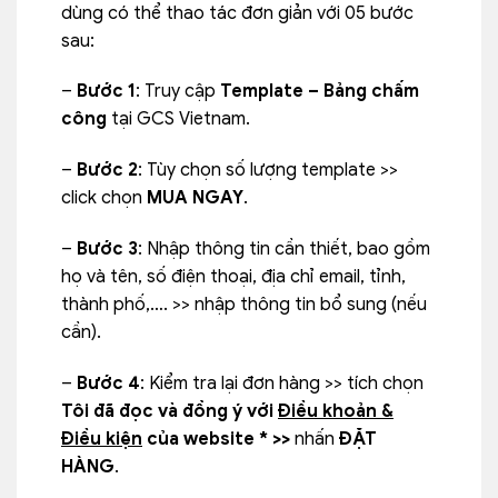
dùng có thể thao tác đơn giản với 05 bước
sau:
–
Bước 1
: Truy cập
Template – Bảng chấm
công
tại GCS Vietnam.
–
Bước 2
: Tùy chọn số lượng template >>
click chọn
MUA NGAY
.
–
Bước 3
: Nhập thông tin cần thiết, bao gồm
họ và tên, số điện thoại, địa chỉ email, tỉnh,
thành phố,…. >> nhập thông tin bổ sung (nếu
cần).
–
Bước 4
: Kiểm tra lại đơn hàng >> tích chọn
Tôi đã đọc và đồng ý với
Điều khoản &
Điều kiện
của website * >>
nhấn
ĐẶT
HÀNG
.