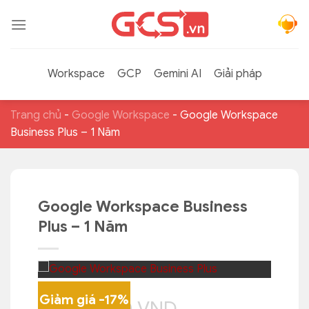
Bỏ
qua
nội
dung
Workspace
GCP
Gemini AI
Giải pháp
Trang chủ
-
Google Workspace
-
Google Workspace
Business Plus – 1 Năm
Google Workspace Business
Plus – 1 Năm
Giảm giá -17%
9,500,000
VND