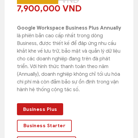
Giá
Giá
7,900,000
VND
gốc
hiện
là:
tại
Google Workspace Business Plus Annually
9,500,000 VND.
là:
là phiên bản cao cấp nhất trong dòng
7,900,000 VN
Business, được thiết kế để đáp ứng nhu cầu
khắt khe về lưu trữ, bảo mật và quản lý dữ liệu
cho các doanh nghiệp đang trên đà phát
triển. Với hình thức thanh toán theo năm
(Annually), doanh nghiệp không chỉ tối ưu hóa
chi phí mà còn đảm bảo sự ổn định trong vận
hành hệ thống cộng tác số.
Business Plus
Business Starter