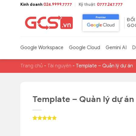
Bỏ
Kinh doanh
:
024.9999.7777
Kỹ thuật
:
0777.247.777
qua
nội
ĐỐI
dung
GOO
Google Workspace
Google Cloud
Gemini AI
D
Trang chủ
-
Tài nguyên
-
Template – Quản lý dự án
Template – Quản lý dự án
5
1
trên 5
dựa trên
đánh giá