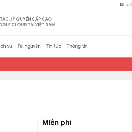
Giớ
 TÁC UỶ QUYỀN CẤP CAO
GLE CLOUD TẠI VIỆT NAM
ịch vụ
Tài nguyên
Tin tức
Thông tin
Miễn phí