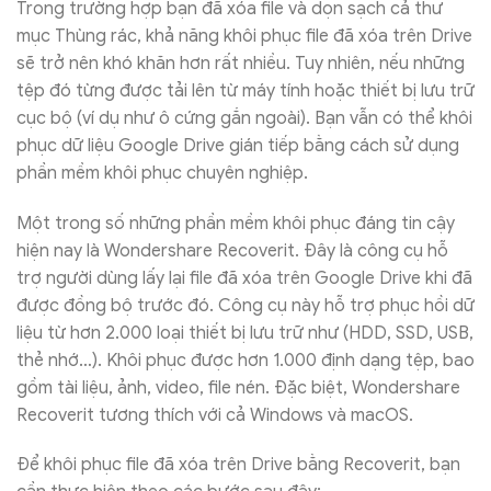
Trong trường hợp bạn đã xóa file và dọn sạch cả thư
mục Thùng rác, khả năng khôi phục file đã xóa trên Drive
sẽ trở nên khó khăn hơn rất nhiều. Tuy nhiên, nếu những
tệp đó từng được tải lên từ máy tính hoặc thiết bị lưu trữ
cục bộ (ví dụ như ô cứng gắn ngoài). Bạn vẫn có thể khôi
phục dữ liệu Google Drive gián tiếp bằng cách sử dụng
phần mềm khôi phục chuyên nghiệp.
Một trong số những phần mềm khôi phục đáng tin cậy
hiện nay là Wondershare Recoverit. Đây là công cụ hỗ
trợ người dùng lấy lại file đã xóa trên Google Drive khi đã
được đồng bộ trước đó. Công cụ này hỗ trợ phục hồi dữ
liệu từ hơn 2.000 loại thiết bị lưu trữ như (HDD, SSD, USB,
thẻ nhớ…). Khôi phục được hơn 1.000 định dạng tệp, bao
gồm tài liệu, ảnh, video, file nén. Đặc biệt, Wondershare
Recoverit tương thích với cả Windows và macOS.
Để khôi phục file đã xóa trên Drive bằng Recoverit, bạn