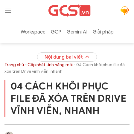
Bỏ
qua
nội
dung
Workspace
GCP
Gemini AI
Giải pháp
Nội dung bài viết
Trang chủ
-
Cập nhật tính năng mới
-
04 Cách khôi phục file đã
xóa trên Drive vĩnh viễn, nhanh
04 CÁCH KHÔI PHỤC
FILE ĐÃ XÓA TRÊN DRIVE
VĨNH VIỄN, NHANH