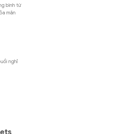
ng bình từ
hỏa mãn
buổi nghỉ
ets