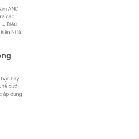
 hàm AND
tra các
c … Điều
kiện N) là
ong
 bạn hãy
 tế dưới
ác áp dụng