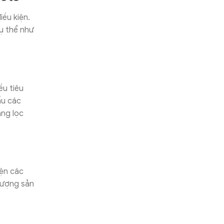
ều kiện.
ụ thể như
ều tiêu
ấu các
ăng lọc
iện các
lượng sản