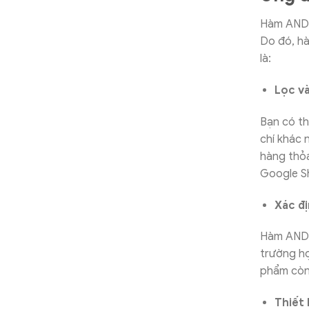
Hàm AND t
Do đó, hà
là:
Lọc và
Bạn có t
chí khác 
hàng thỏa
Google Sh
Xác đị
Hàm AND t
trường hợ
phẩm còn 
Thiết 