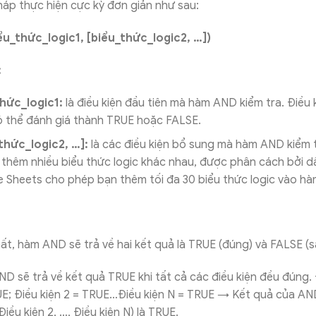
áp thực hiện cực kỳ đơn giản như sau:
u_thức_logic1, [biểu_thức_logic2, …])
:
hức_logic1:
là điều kiện đầu tiên mà hàm AND kiểm tra. Điều 
ó thể đánh giá thành TRUE hoặc FALSE.
thức_logic2, …]:
là các điều kiện bổ sung mà hàm AND kiểm t
 thêm nhiều biểu thức logic khác nhau, được phân cách bởi d
 Sheets cho phép bạn thêm tối đa 30 biểu thức logic vào h
ất, hàm AND sẽ trả về hai kết quả là TRUE (đúng) và FALSE (s
D sẽ trả về kết quả TRUE khi tất cả các điều kiện đều đúng. 
UE; Điều kiện 2 = TRUE…Điều kiện N = TRUE → Kết quả của AN
 Điều kiện 2, …, Điều kiện N) là TRUE.