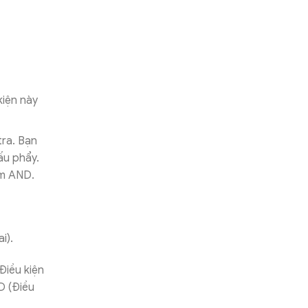
kiện này
ra. Bạn
ấu phẩy.
àm AND.
ai).
Điều kiện
D (Điều