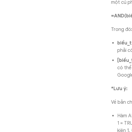
một cú ph
=AND(biể
Trong đó
biểu_t
phải c
[biểu_
có thể
Google
*Lưu ý:
Về bản ch
Hàm AN
1 = TR
kiện 1,