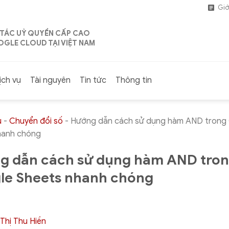
Giớ
 TÁC UỶ QUYỀN CẤP CAO
GLE CLOUD TẠI VIỆT NAM
ịch vụ
Tài nguyên
Tin tức
Thông tin
ủ
-
Chuyển đổi số
-
Hướng dẫn cách sử dụng hàm AND trong
hanh chóng
g dẫn cách sử dụng hàm AND tro
le Sheets nhanh chóng
Thị Thu Hiền