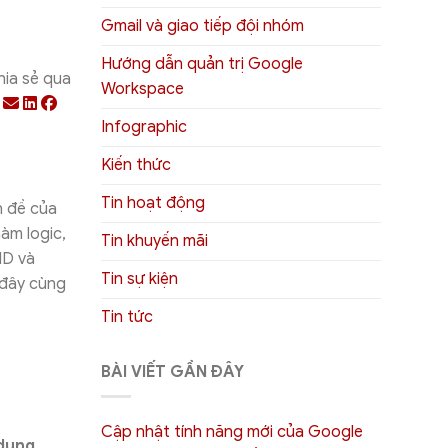
Gmail và giao tiếp đội nhóm
Hướng dẫn quản trị Google
hia sẻ qua
Workspace
Infographic
Kiến thức
Tin hoạt động
n đề của
hàm logic,
Tin khuyến mãi
ND và
Tin sự kiện
 đây cùng
Tin tức
BÀI VIẾT GẦN ĐÂY
Cập nhật tính năng mới của Google
 dụng