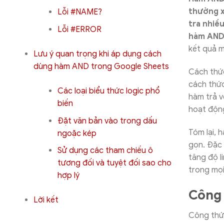
thường x
Lỗi #NAME?
tra nhiề
Lỗi #ERROR
hàm AND 
kết quả m
Lưu ý quan trọng khi áp dụng cách
dùng hàm AND trong Google Sheets
Cách thứ
cách thức
Các loại biểu thức logic phổ
hàm trả v
biến
hoạt động
Đặt văn bản vào trong dấu
Tóm lại,
ngoặc kép
gọn. Đặc 
Sử dụng các tham chiếu ô
tăng độ l
tương đối và tuyệt đối sao cho
trong mọi 
hợp lý
Công 
Lời kết
Công thức