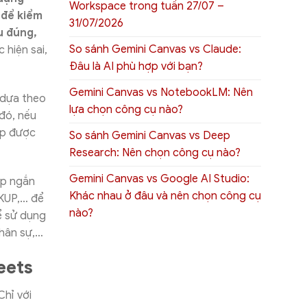
Workspace trong tuần 27/07 –
 để kiểm
31/07/2026
u đúng,
So sánh Gemini Canvas vs Claude:
 hiện sai,
Đâu là AI phù hợp với bạn?
Gemini Canvas vs NotebookLM: Nên
 dựa theo
lựa chọn công cụ nào?
đó, nếu
áp được
So sánh Gemini Canvas vs Deep
Research: Nên chọn công cụ nào?
Gemini Canvas vs Google AI Studio:
áp ngắn
Khác nhau ở đâu và nên chọn công cụ
OKUP,… để
nào?
ể sử dụng
nhân sự,…
eets
hỉ với