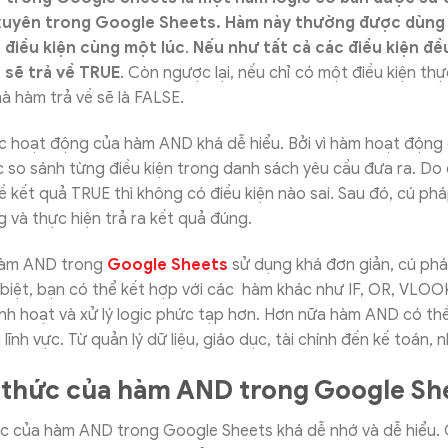
uyên trong Google Sheets. Hàm này thường được dùng
u điều kiện cùng một lúc
.
Nếu như tất cả các điều kiện đề
sẽ trả về TRUE
. Còn ngược lại, nếu chỉ có một điều kiện thực
à hàm trả về sẽ là FALSE.
c hoạt động của hàm AND khá dễ hiểu. Bởi vì hàm hoạt động
 so sánh từng điều kiện trong danh sách yêu cầu đưa ra. Do 
ề kết quả TRUE thì không có điều kiện nào sai. Sau đó, cú ph
 và thực hiện trả ra kết quả đúng.
 hàm AND trong
Google Sheets
sử dụng khá đơn giản, cú ph
biệt, bạn có thể kết hợp với các hàm khác như IF, OR, VLO
inh hoạt và xử lý logic phức tạp hơn. Hơn nữa hàm AND có th
lĩnh vực. Từ quản lý dữ liệu, giáo dục, tài chính đến kế toán, 
thức của hàm AND trong Google Sh
 của hàm AND trong Google Sheets khá dễ nhớ và dễ hiểu. C