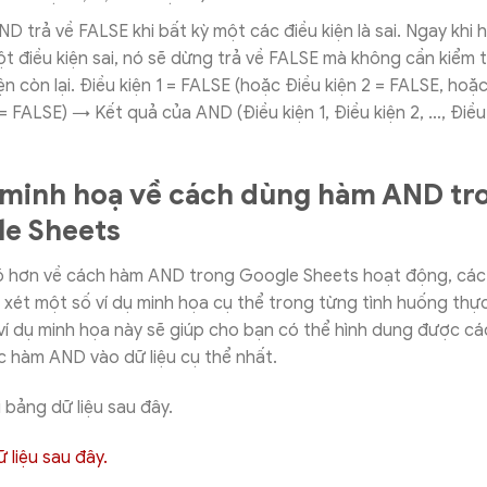
D trả về FALSE khi bất kỳ một các điều kiện là sai. Ngay khi
t điều kiện sai, nó sẽ dừng trả về FALSE mà không cần kiểm 
ện còn lại. Điều kiện 1 = FALSE (hoặc Điều kiện 2 = FALSE, hoặ
= FALSE) → Kết quả của AND (Điều kiện 1, Điều kiện 2, …, Điều 
 minh hoạ về cách dùng hàm AND tr
e Sheets
rõ hơn về cách hàm AND trong Google Sheets hoạt động, các
xét một số ví dụ minh họa cụ thể trong từng tình huống thực
ví dụ minh họa này sẽ giúp cho bạn có thể hình dung được c
 hàm AND vào dữ liệu cụ thể nhất.
i bảng dữ liệu sau đây.