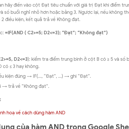
n hãy điền vào cột Đạt tiêu chuẩn với giá trị Đạt khi điểm tru
 và số buổi nghỉ nhỏ hơn hoặc bằng 3. Ngược lại, nếu không t
 2 điều kiện, kết quả trả về Không đạt.
c:
=IF(AND ( C2>=5; D2<=3); “Đạt”; “Không đạt”)
:
2>=5, D2<=3
): kiểm tra điểm trung bình ở cột B có ≥ 5 và số 
D có ≤ 3 hay không.
ều kiện đúng → IF(…, “Đạt”, …) → ghi “Đạt”.
i → trả về “Không đạt”.
:
ụng của hàm AND trong Google She