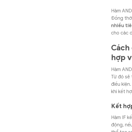
Hàm AND c
Đồng thờ
nhiều tiê
cho các 
Cách 
hợp v
Hàm AND t
Từ đó sẽ 
điều kiện
khi kết h
Kết hợ
Hàm IF k
động, nếu