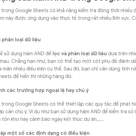
rong Google Sheets có khả năng kiểm tra đồng thời nhiều đi
m này được ứng dụng vào thực tế trong rất nhiều lĩnh vực. C
 phân loại dữ liệu
hể sử dụng hàm AND để
lọc và phân loại dữ liệu
dựa trên nhi
nhau. Chẳng hạn như, bạn có thể tạo một cột phụ đề đánh d
 mãn nhiều điều kiện cụ thể. Sau đó, bạn chỉ cần dùng tính n
eets để hiển thị những hàng đó.
nh các trường hợp ngoại lệ hay chú ý
rong Google Sheets có thể thiết lập các quy tắc để phát h
p cần chú ý. Ví dụ như bạn sử dụng hàm AND để kiểm tra số 
tồn kho hay cảnh báo ngày kết thúc dự án,…..
lập một số các định dạng có điều kiện