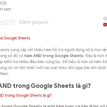
2025
ợt xem
C
Đánh giá post
eets cung cấp rất nhiều hàm hỗ trợ người dùng xử lý mọi vấ
Trong số đó có
hàm AND trong Google Sheets
. Đây là một 
úp kiểm tra nhiều điều kiện cùng lúc. Để hiểu rõ hơn về hàm A
ụng nó chi tiết nhất, mời các bạn theo dõi ngay bài viết dưới
t Nam.
ND trong Google Sheets là gì?
trong Google Sheets là một hàm logic cơ bản được sử