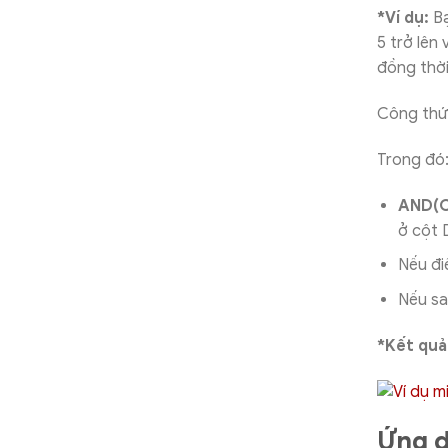
*Ví dụ:
Bạ
5 trở lên
đồng thời
Công thứ
Trong đó
AND(C
ở cột 
Nếu đi
Nếu sa
*Kết quả
Ứng d