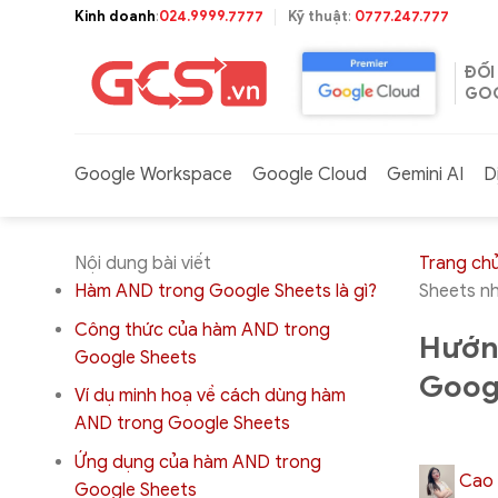
Bỏ
Kinh doanh
:
024.9999.7777
Kỹ thuật
:
0777.247.777
qua
nội
ĐỐI
dung
GOO
Google Workspace
Google Cloud
Gemini AI
D
Nội dung bài viết
Trang ch
Hàm AND trong Google Sheets là gì?
Sheets n
Công thức của hàm AND trong
Hướn
Google Sheets
Goog
Ví dụ minh hoạ về cách dùng hàm
AND trong Google Sheets
Ứng dụng của hàm AND trong
Cao 
Google Sheets