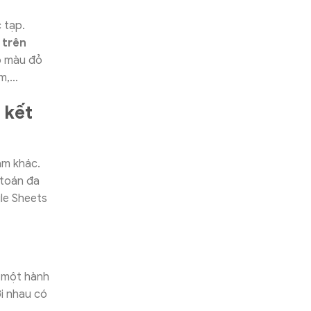
 tạp.
 trên
ô màu đỏ
âm,…
 kết
àm khác.
 toán đa
le Sheets
 một hành
ới nhau có