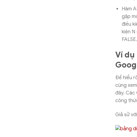
Hàm AN
gặp mộ
điều ki
kiện N 
FALSE.
Ví dụ
Googl
Để hiểu 
cùng xem 
đây. Các 
công thức
Giả sử vớ