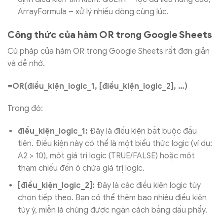
ArrayFormula – xử lý nhiều dòng cùng lúc.
Công thức của hàm OR trong Google Sheets
Cú pháp của hàm OR trong Google Sheets rất đơn giản
và dễ nhớ.
=OR(điều_kiện_logic_1, [điều_kiện_logic_2], …)
Trong đó:
điều_kiện_logic_1:
Đây là điều kiện bắt buộc đầu
tiên. Điều kiện này có thể là một biểu thức logic (ví dụ:
A2 > 10), một giá trị logic (TRUE/FALSE) hoặc một
tham chiếu đến ô chứa giá trị logic.
[điều_kiện_logic_2]:
Đây là các điều kiện logic tùy
chọn tiếp theo. Bạn có thể thêm bao nhiêu điều kiện
tùy ý, miễn là chúng được ngăn cách bằng dấu phẩy.