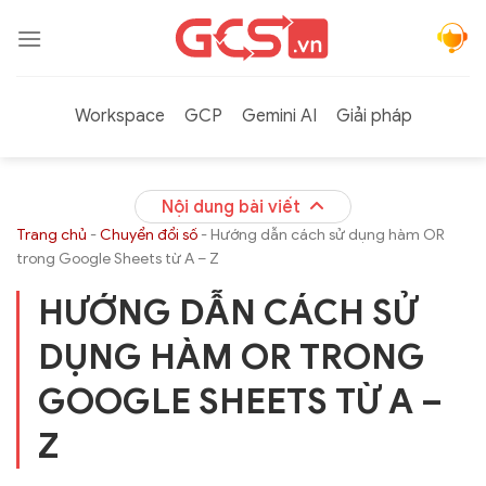
Bỏ
qua
nội
dung
Workspace
GCP
Gemini AI
Giải pháp
Nội dung bài viết
Trang chủ
-
Chuyển đổi số
-
Hướng dẫn cách sử dụng hàm OR
trong Google Sheets từ A – Z
HƯỚNG DẪN CÁCH SỬ
DỤNG HÀM OR TRONG
GOOGLE SHEETS TỪ A –
Z