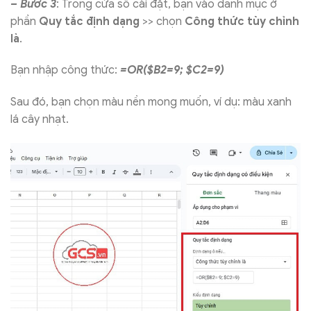
– Bước 3
: Trong cửa sổ cài đặt, bạn vào danh mục ở
phần
Quy tắc định dạng
>> chọn
Công thức tùy chỉnh
là
.
Bạn nhập công thức:
=OR($B2=9; $C2=9)
Sau đó, bạn chọn màu nền mong muốn, ví dụ: màu xanh
lá cây nhạt.