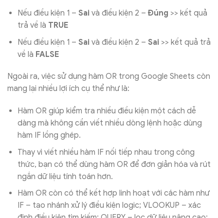
Nếu điều kiện 1 –
Sai
và điều kiện 2 –
Đúng
>> kết quả
trả về là
TRUE
Nếu điều kiện 1 –
Sai
và điều kiện 2 –
Sai
>> kết quả trả
về là
FALSE
Ngoài ra, việc sử dụng hàm OR trong Google Sheets còn
mang lại nhiều lợi ích cụ thể như là:
Hàm OR giúp kiểm tra nhiều điều kiện một cách dễ
dàng mà không cần viết nhiều dòng lệnh hoặc dùng
hàm IF lồng ghép.
Thay vì viết nhiều hàm IF nối tiếp nhau trong công
thức, bạn có thể dùng hàm OR để đơn giản hóa và rút
ngắn dữ liệu tính toán hơn.
Hàm OR còn có thể kết hợp linh hoạt với các hàm như
IF – tạo nhánh xử lý điều kiện logic; VLOOKUP – xác
định điều kiện tìm kiếm; QUERY – lọc dữ liệu nâng cao;