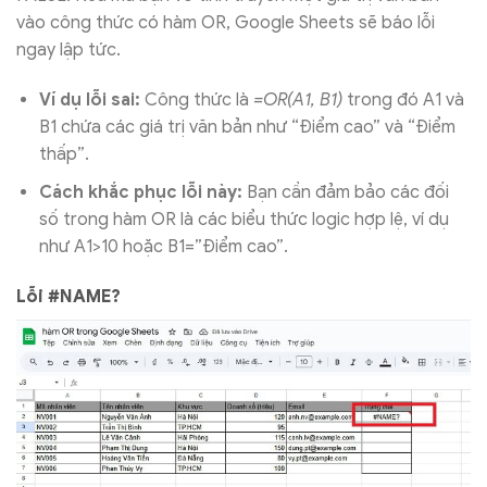
vào công thức có hàm OR, Google Sheets sẽ báo lỗi
ngay lập tức.
Ví dụ lỗi sai:
Công thức là
=OR(A1, B1)
trong đó A1 và
B1 chứa các giá trị văn bản như “Điểm cao” và “Điểm
thấp”.
Cách khắc phục lỗi này:
Bạn cần đảm bảo các đối
số trong hàm OR là các biểu thức logic hợp lệ, ví dụ
như A1>10 hoặc B1=”Điểm cao”.
Lỗi #NAME?