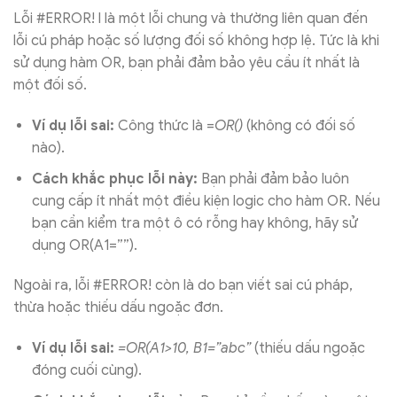
Lỗi #ERROR! l là một lỗi chung và thường liên quan đến
lỗi cú pháp hoặc số lượng đối số không hợp lệ. Tức là khi
sử dụng hàm OR, bạn phải đảm bảo yêu cầu ít nhất là
một đối số.
Ví dụ lỗi sai:
Công thức là =
OR()
(không có đối số
nào).
Cách khắc phục lỗi này:
Bạn phải đảm bảo luôn
cung cấp ít nhất một điều kiện logic cho hàm OR. Nếu
bạn cần kiểm tra một ô có rỗng hay không, hãy sử
dụng OR(A1=””).
Ngoài ra, lỗi #ERROR! còn là do bạn viết sai cú pháp,
thừa hoặc thiếu dấu ngoặc đơn.
Ví dụ lỗi sai:
=OR(A1>10, B1=”abc”
(thiếu dấu ngoặc
đóng cuối cùng).