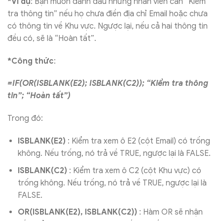
*Ví dụ
: Bạn muốn đánh dấu những nhân viên cần “Kiểm
tra thông tin” nếu họ chưa điền địa chỉ Email hoặc chưa
có thông tin về Khu vực. Ngược lại, nếu cả hai thông tin
đều có, sẽ là “Hoàn tất”.
*Công thức
:
=IF(OR(ISBLANK(E2); ISBLANK(C2)); “Kiểm tra thông
tin”; “Hoàn tất”)
Trong đó:
ISBLANK(E2)
: Kiểm tra xem ô E2 (cột Email) có trống
không. Nếu trống, nó trả về TRUE, ngược lại là FALSE.
ISBLANK(C2)
: Kiểm tra xem ô C2 (cột Khu vực) có
trống không. Nếu trống, nó trả về TRUE, ngược lại là
FALSE.
OR(ISBLANK(E2), ISBLANK(C2))
: Hàm OR sẽ nhận