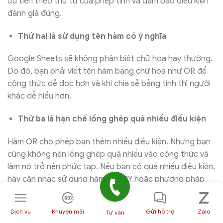
ưu tiên theo thứ tự của phép tính và đảm bảo điều kiện
đánh giá đúng.
Thứ hai là sử dụng tên hàm có ý nghĩa
Google Sheets sẽ không phân biệt chữ hoa hay thường.
Do đó, bạn phải viết tên hàm bằng chữ hoa như OR để
công thức dễ đọc hơn và khi chia sẻ bảng tính thì người
khác dễ hiểu hơn.
Thứ ba là hạn chế lồng ghép quá nhiều điều kiện
Hàm OR cho phép bạn thêm nhiều điều kiện. Nhưng bạn
cũng không nên lồng ghép quá nhiều vào công thức và
làm nó trở nên phức tạp. Nếu bạn có quá nhiều điều kiện,
hãy cân nhắc sử dụng hàm QUERY hoặc phương pháp
khác để làm công thức được gọn gàng hơn.
Dịch vụ
Khuyến mãi
Gửi hỗ trợ
Zalo
Tư vấn
Thứ tư là kết hợp với các hàm khác để tạo ra kết