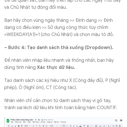
Để dễ quan sát, bạn hãy thiết lập cho các ngày Thứ Bảy
và Chủ Nhật tự động đổi màu.
Bạn hãy chọn vùng ngày tháng >> Định dạng >> Định
dạng có điều kiện >> Sử dụng công thức tùy chỉnh
=WEEKDAY(A1)=1 (cho Chủ Nhật) và chọn màu tô đỏ.
– Bước 4: Tạo danh sách thả xuống (Dropdown).
Để nhân viên nhập liệu nhanh và thống nhất, bạn hãy
dùng tính năng
Xác thực dữ liệu.
Tạo danh sách các ký hiệu như X (Công đầy đủ), P (Nghỉ
phép), Ô (Nghỉ ốm), CT (Công tác).
Nhân viên chỉ cần chọn từ danh sách thay vì gõ tay,
tránh sai lệch dữ liệu khi tính toán bằng hàm COUNTIF.