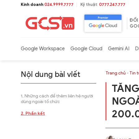
Bỏ
Kinh doanh
:
024.9999.7777
Kỹ thuật
:
0777.247.777
qua
nội
ĐỐI
dung
GOO
Google Workspace
Google Cloud
Gemini AI
D
Nội dung bài viết
Trang chủ
-
Tin 
TĂNG
Những cách để thêm liên hệ người
NGOÀ
dùng ngoài tổ chức
200.
Phần kết