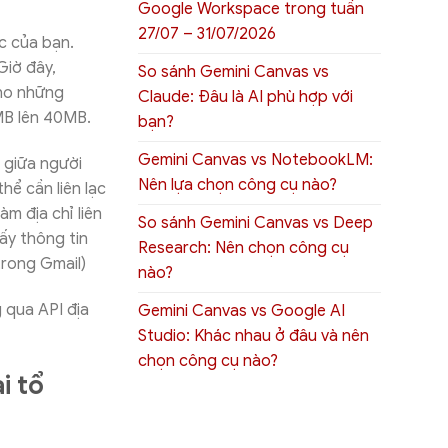
Google Workspace trong tuần
27/07 – 31/07/2026
c của bạn.
Giờ đây,
So sánh Gemini Canvas vs
cho những
Claude: Đâu là AI phù hợp với
MB lên 40MB.
bạn?
Gemini Canvas vs NotebookLM:
 giữa người
Nên lựa chọn công cụ nào?
ể cần liên lạc
m địa chỉ liên
So sánh Gemini Canvas vs Deep
ấy thông tin
Research: Nên chọn công cụ
 trong Gmail)
nào?
g qua API địa
Gemini Canvas vs Google AI
Studio: Khác nhau ở đâu và nên
chọn công cụ nào?
i tổ