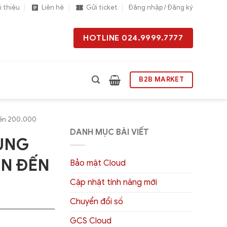
i thiệu
Liên hệ
Gửi ticket
Đăng nhập / Đăng ký
HOTLINE 024.9999.7777
B2B MARKET
đến 200.000
DANH MỤC BÀI VIẾT
DÙNG
ÊN ĐẾN
Bảo mật Cloud
Cập nhật tính năng mới
Chuyển đổi số
GCS Cloud