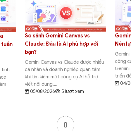
So sánh Gemini Canvas vs
Gemin
ủa
Claude: Đâu là AI phù hợp với
Nên l
 tuần
bạn?
Gemini
công cụ
Gemini Canvas vs Claude được nhiều
,
Gemini
cá nhân và doanh nghiệp quan tâm
 tính
triển đ
khi tìm kiếm một công cụ AI hỗ trợ
ace
04/0
viết nội dung,...
làm
05/08/2026
5 lượt xem
0