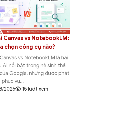
i Canvas vs NotebookLM:
So sánh Gemini Canva
ựa chọn công cụ nào?
Research: Nên chọn c
nào?
 Canvas vs NotebookLM là hai
 AI nổi bật trong hệ sinh thái
Gemini Canvas vs Deep Re
 của Google, nhưng được phát
hai tính năng AI nổi bật tr
ể phục vụ...
thái Gemini của Google, 
8/2026
15 lượt xem
thiết kế để phục...
03/08/2026
12 lượt x