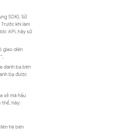
dụng SDK). Sử
 Trước khi làm
ược API, hãy sử
 giao diện
”.
a danh bạ bên
danh bạ được
ia sẻ mà hầu
 thể, hãy:
iên hệ bên