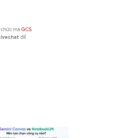
tổ chức mà
GCS
Livechat
để