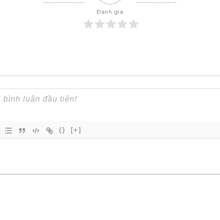
Đánh giá
{}
[+]