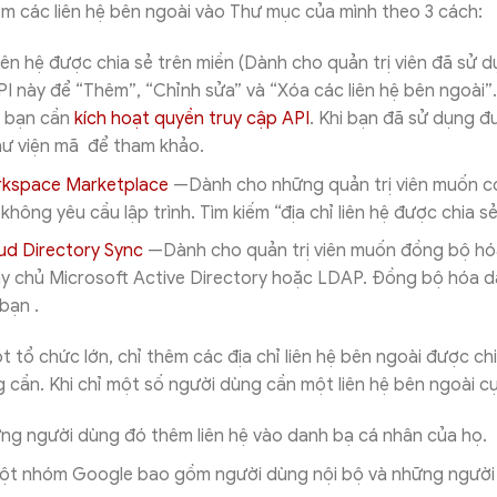
m các liên hệ bên ngoài vào Thư mục của mình theo 3 cách:
liên hệ được chia sẻ trên miền (Dành cho quản trị viên đã sử 
I này để “Thêm”, “Chỉnh sửa” và “Xóa các liên hệ bên ngoài”.
I, bạn cần
kích hoạt quyền truy cập API
. Khi bạn đã sử dụng đ
hư viện mã để tham khảo.
kspace Marketplace
—Dành cho những quản trị viên muốn có
hông yêu cầu lập trình. Tìm kiếm “địa chỉ liên hệ được chia sẻ
ud Directory Sync
—Dành cho quản trị viên muốn đồng bộ hó
y chủ Microsoft Active Directory hoặc LDAP. Đồng bộ hóa 
bạn .
 tổ chức lớn, chỉ thêm các địa chỉ liên hệ bên ngoài được ch
 cần. Khi chỉ một số người dùng cần một liên hệ bên ngoài cụ
ng người dùng đó thêm liên hệ vào danh bạ cá nhân của họ.
ột nhóm Google bao gồm người dùng nội bộ và những người l