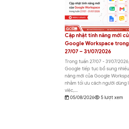
anvas vs Google AI
Cập nhật tính năng mới c
hác nhau ở đâu và nên
Google Workspace trong
g cụ nào?
27/07 – 31/07/2026
vas vs Google AI Studio là
Trong tuần 27/07 - 31/07/2026
ụ AI của Google nhưng
Google tiếp tục bổ sung nhiều
 kế cho những mục đích
năng mới của Google Worksp
hác nhau....
nhằm tối ưu cách người dùng 
26
21 lượt xem
việc,...
05/08/2026
5 lượt xem