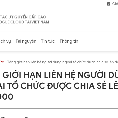
Giớ
 TÁC UỶ QUYỀN CẤP CAO
GLE CLOUD TẠI VIỆT NAM
ịch vụ
Tài nguyên
Tin tức
Thông tin
tức
-
Tăng giới hạn liên hệ người dùng ngoài tổ chức được chia sẻ lên 
 GIỚI HẠN LIÊN HỆ NGƯỜI 
I TỔ CHỨC ĐƯỢC CHIA SẺ L
000