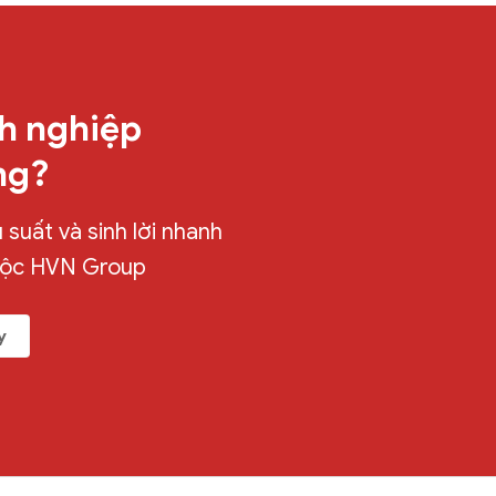
h nghiệp
ng?
suất và sinh lời nhanh
uộc HVN Group
y