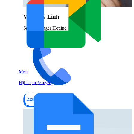
Vũ Thuỳ Linh
Sales Manager Hotline: 0842.999.666
Meet
Hội họp trực tuyến