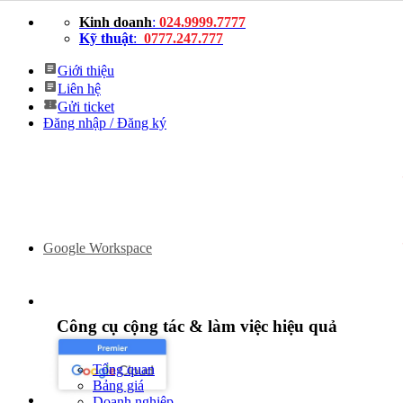
Bỏ
Kinh doanh
:
024.9999.7777
qua
Kỹ thuật
:
0777.247.777
nội
dung
Giới thiệu
Liên hệ
Gửi ticket
Đăng nhập / Đăng ký
Google Workspace
Công cụ cộng tác & làm việc hiệu quả
Tổng quan
Bảng giá
Doanh nghiệp