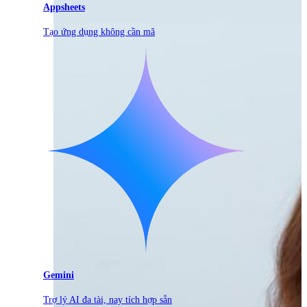
Appsheets
Tạo ứng dụng không cần mã
Gemini
Trợ lý AI đa tài, nay tích hợp sẵn