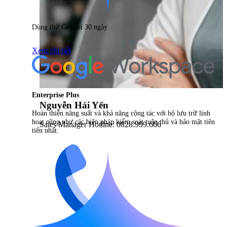
Dùng thử Gemini 30 ngày
Xem chi tiết
Enterprise Plus
Nguyễn Hải Yến
Hoàn thiện năng suất và khả năng cộng tác với bộ lưu trữ linh
hoạt cũng như các biện pháp kiểm soát tuân thủ và bảo mật tiên
Sales Manager Hotline: 0828.999.666
tiến nhất.