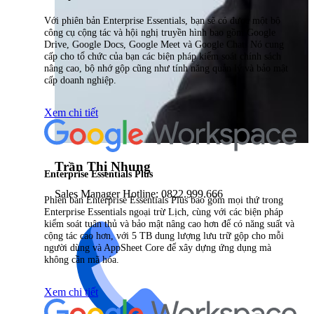
Với phiên bản Enterprise Essentials, bạn sẽ có được một bộ
công cụ cộng tác và hội nghị truyền hình bao gồm Google
Drive, Google Docs, Google Meet và Google Chat. Nó cung
cấp cho tổ chức của bạn các biện pháp kiểm soát chính sách
nâng cao, bộ nhớ gộp cũng như tính năng quản lý và bảo mật
cấp doanh nghiệp.
Xem chi tiết
Trần Thị Nhung
Enterprise Essentials Plus
Sales Manager Hotline: 0822.999.666
Phiên bản Enterprise Essentials Plus bao gồm mọi thứ trong
Enterprise Essentials ngoại trừ Lịch, cùng với các biện pháp
kiểm soát tuân thủ và bảo mật nâng cao hơn để có năng suất và
cộng tác cao hơn, với 5 TB dung lượng lưu trữ gộp cho mỗi
người dùng và AppSheet Core để xây dựng ứng dụng mà
không cần mã hóa.
Xem chi tiết