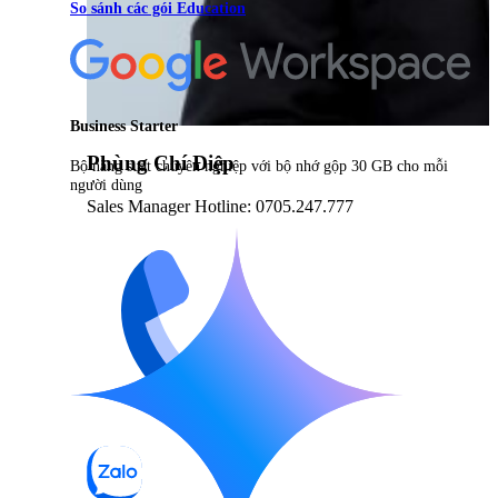
So sánh các gói Education
Business Starter
Phùng Chí Điệp
Bộ năng suất chuyên nghiệp với bộ nhớ gộp 30 GB cho mỗi
người dùng
Sales Manager Hotline: 0705.247.777