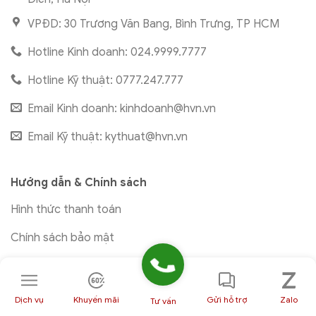
VPĐD: 30 Trương Văn Bang, Bình Trưng, TP HCM
Hotline Kinh doanh: 024.9999.7777
Hotline Kỹ thuật: 0777.247.777
Email Kinh doanh:
kinhdoanh@hvn.vn
Email Kỹ thuật:
kythuat@hvn.vn
Hướng dẫn & Chính sách
Hình thức thanh toán
Chính sách bảo mật
Chính sách bảo hành
Chính sách hoàn tiền
Dịch vụ
Khuyến mãi
Gửi hỗ trợ
Zalo
Tư vấn