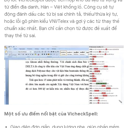
từ điển địa danh, Hán – Việt khổng lồ. Công cụ sẽ tự
động đánh dấu các từ bị sai chính tả, thiếu/thừa ký tự,
hoặc lỗi gõ phím kiểu VNI/Telex và gợi ý các từ thay thế
chuẩn xác nhất. Bạn chỉ cần chọn từ được đề xuất để
thay thế từ sai.
Một số ưu điểm nổi bật của VicheckSpell:
Giao diện đơn giản, dung lượng nhẹ, giúp phần mềm