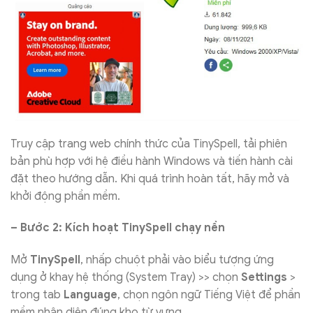
Truy cập trang web chính thức của TinySpell, tải phiên
bản phù hợp với hệ điều hành Windows và tiến hành cài
đặt theo hướng dẫn. Khi quá trình hoàn tất, hãy mở và
khởi động phần mềm.
– Bước 2: Kích hoạt TinySpell chạy nền
Mở
TinySpell
, nhấp chuột phải vào biểu tượng ứng
dụng ở khay hệ thống (System Tray) >> chọn
Settings
>
trong tab
Language
, chọn ngôn ngữ Tiếng Việt để phần
mềm nhận diện đúng kho từ vựng.