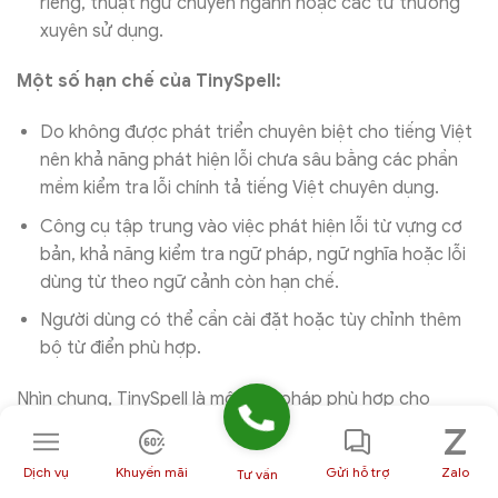
riêng, thuật ngữ chuyên ngành hoặc các từ thường
xuyên sử dụng.
Một số hạn chế của TinySpell:
Do không được phát triển chuyên biệt cho tiếng Việt
nên khả năng phát hiện lỗi chưa sâu bằng các phần
mềm kiểm tra lỗi chính tả tiếng Việt chuyên dụng.
Công cụ tập trung vào việc phát hiện lỗi từ vựng cơ
bản, khả năng kiểm tra ngữ pháp, ngữ nghĩa hoặc lỗi
dùng từ theo ngữ cảnh còn hạn chế.
Người dùng có thể cần cài đặt hoặc tùy chỉnh thêm
bộ từ điển phù hợp.
Nhìn chung, TinySpell là một giải pháp phù hợp cho
những người cần kiểm tra lỗi chính tả nhanh trong quá
trình nhập liệu hằng ngày. Nếu nhu cầu chủ yếu là phát
Dịch vụ
Khuyến mãi
Gửi hỗ trợ
Zalo
Tư vấn
hiện lỗi đánh máy cơ bản và sử dụng một công cụ nhẹ,