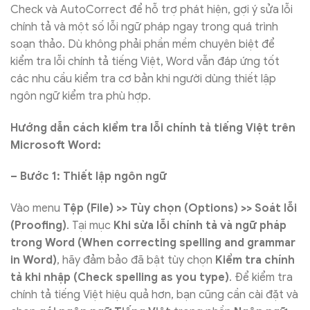
Check và AutoCorrect để hỗ trợ phát hiện, gợi ý sửa lỗi
chính tả và một số lỗi ngữ pháp ngay trong quá trình
soạn thảo. Dù không phải phần mềm chuyên biệt để
kiểm tra lỗi chính tả tiếng Việt, Word vẫn đáp ứng tốt
các nhu cầu kiểm tra cơ bản khi người dùng thiết lập
ngôn ngữ kiểm tra phù hợp.
Hướng dẫn cách kiểm tra lỗi chính tả tiếng Việt trên
Microsoft Word:
– Bước 1: Thiết lập ngôn ngữ
Vào menu
Tệp (File) >> Tùy chọn (Options) >> Soát lỗi
(Proofing)
. Tại mục
Khi sửa lỗi chính tả và ngữ pháp
trong Word (When correcting spelling and grammar
in Word)
, hãy đảm bảo đã bật tùy chọn
Kiểm tra chính
tả khi nhập (Check spelling as you type)
. Để kiểm tra
chính tả tiếng Việt hiệu quả hơn, bạn cũng cần cài đặt và