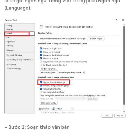
chọn
gói ngôn ngữ Tiếng Việt
trong phần
Ngôn ngữ
(Language)
.
– Bước 2: Soạn thảo văn bản