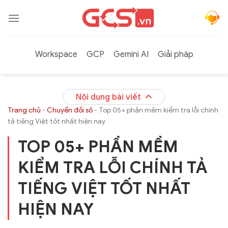
Bỏ
qua
nội
dung
Workspace
GCP
Gemini AI
Giải pháp
Nội dung bài viết
Trang chủ
-
Chuyển đổi số
-
Top 05+ phần mềm kiểm tra lỗi chính
tả tiếng Việt tốt nhất hiện nay
TOP 05+ PHẦN MỀM
KIỂM TRA LỖI CHÍNH TẢ
TIẾNG VIỆT TỐT NHẤT
HIỆN NAY