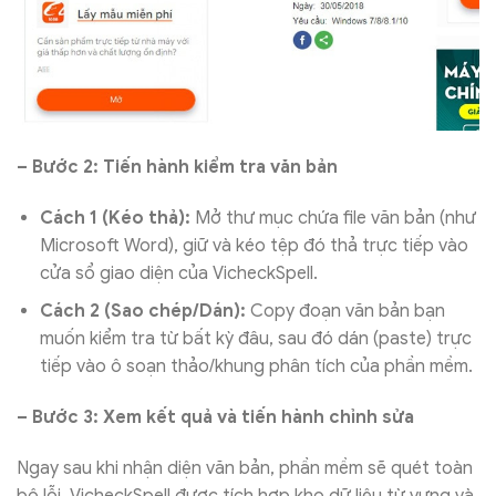
– Bước 2: Tiến hành kiểm tra văn bản
Cách 1 (Kéo thả):
Mở thư mục chứa file văn bản (như
Microsoft Word), giữ và kéo tệp đó thả trực tiếp vào
cửa sổ giao diện của VicheckSpell.
Cách 2 (Sao chép/Dán):
Copy đoạn văn bản bạn
muốn kiểm tra từ bất kỳ đâu, sau đó dán (paste) trực
tiếp vào ô soạn thảo/khung phân tích của phần mềm.
– Bước 3: Xem kết quả và tiến hành chỉnh sửa
Ngay sau khi nhận diện văn bản, phần mềm sẽ quét toàn
bộ lỗi. VicheckSpell được tích hợp kho dữ liệu từ vựng và