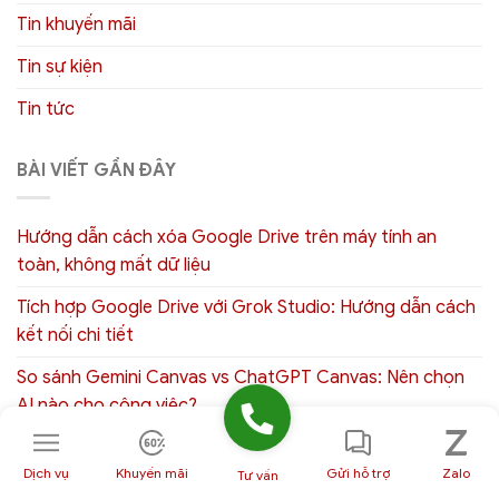
Tin khuyến mãi
Tin sự kiện
Tin tức
BÀI VIẾT GẦN ĐÂY
Hướng dẫn cách xóa Google Drive trên máy tính an
toàn, không mất dữ liệu
Tích hợp Google Drive với Grok Studio: Hướng dẫn cách
kết nối chi tiết
So sánh Gemini Canvas vs ChatGPT Canvas: Nên chọn
AI nào cho công việc?
Cập nhật tính năng mới của Google Workspace trong
Dịch vụ
Khuyến mãi
Gửi hỗ trợ
Zalo
tuần 27/07 – 31/07/2026
Tư vấn