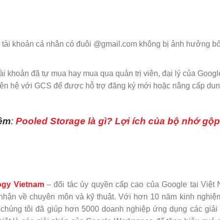
tài khoản cá nhân có đuôi @gmail.com không bị ảnh hưởng bở
ài khoản đã tự mua hay mua qua quản trị viên, đại lý của Goog
liên hệ với GCS để được hỗ trợ đăng ký mới hoặc nâng cấp du
êm
:
Pooled Storage là gì? Lợi ích của bộ nhớ gộp
gy Vietnam
– đối tác ủy quyền cấp cao của Google tại Việ
hận về chuyên môn và kỹ thuật. Với hơn 10 năm kinh nghiệm
chúng tôi đã giúp hơn 5000 doanh nghiệp ứng dụng các giải