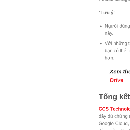
*
Lưu ý:
Người dùng 
này.
Với những t
bạn có thể 
hơn.
Xem th
Drive
Tổng kết
GCS Technolo
đầy đủ chứng n
Google Cloud, 