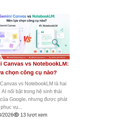
nvas vs
Gemini Canvas vs Google AI
n chọn công
Studio: Khác nhau ở đâu và nên
chọn công cụ nào?
 Research là
Gemini Canvas vs Google AI Studio là
trong hệ sinh
hai công cụ AI của Google nhưng
e, nhưng được
được thiết kế cho những mục đích
hoàn toàn khác nhau....
t xem
01/08/2026
21 lượt xem