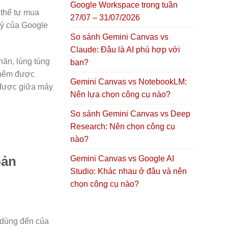
Google Workspace trong tuần
 thể tự mua
27/07 – 31/07/2026
lý của Google
So sánh Gemini Canvas vs
Claude: Đâu là AI phù hợp với
hăn, lúng túng
bạn?
 thêm được
Gemini Canvas vs NotebookLM:
được giữa máy
Nên lựa chọn công cụ nào?
So sánh Gemini Canvas vs Deep
Research: Nên chọn công cụ
nào?
oản
Gemini Canvas vs Google AI
Studio: Khác nhau ở đâu và nên
chọn công cụ nào?
n dùng đến của