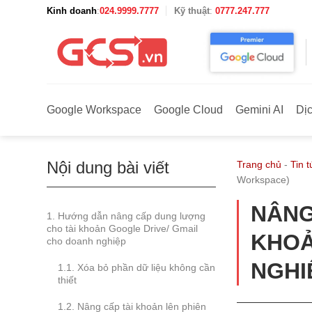
Bỏ
Kinh doanh
:
024.9999.7777
Kỹ thuật
:
0777.247.777
qua
nội
dung
Google Workspace
Google Cloud
Gemini AI
Dị
Nội dung bài viết
Trang chủ
-
Tin t
Workspace)
NÂNG
Hướng dẫn nâng cấp dung lượng
cho tài khoản Google Drive/ Gmail
KHOẢ
cho doanh nghiệp
NGHI
Xóa bỏ phần dữ liệu không cần
thiết
Nâng cấp tài khoản lên phiên