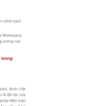
i chính sách
le Workspace,
ng lượng cao
 trong
t Nam, được cấp
 là đối tác của
 pháp điện toán