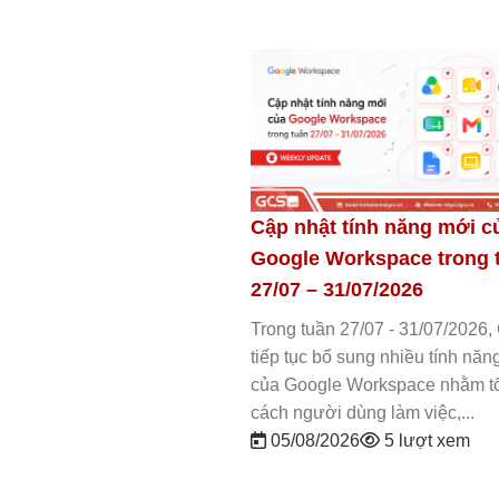
i của
So sánh Gemini Canvas vs
Gem
ng tuần
Claude: Đâu là AI phù hợp với
Nên
bạn?
Gem
công
026, Google
Gemini Canvas vs Claude được nhiều
Gem
 năng mới
cá nhân và doanh nghiệp quan tâm khi
triể
m tối ưu
tìm kiếm một công cụ AI hỗ trợ viết nội
04
.
dung,...
05/08/2026
5 lượt xem