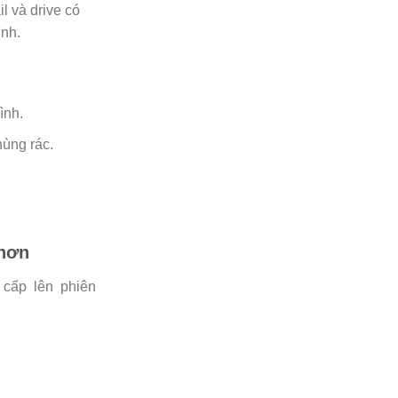
l và drive có
ình.
ình.
hùng rác.
 hơn
 cấp lên phiên