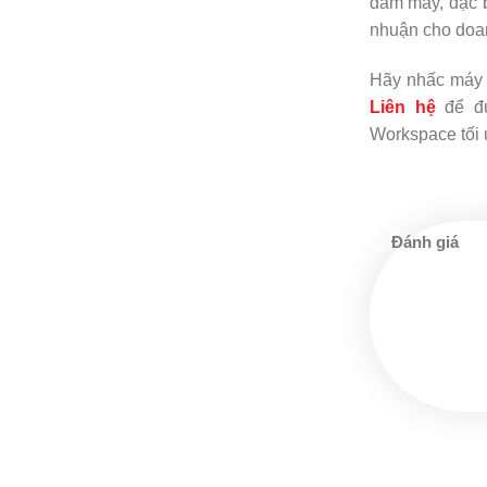
đám mây, đặc b
nhuận cho doa
Hãy nhấc máy 
Liên hệ
để đư
Workspace tối 