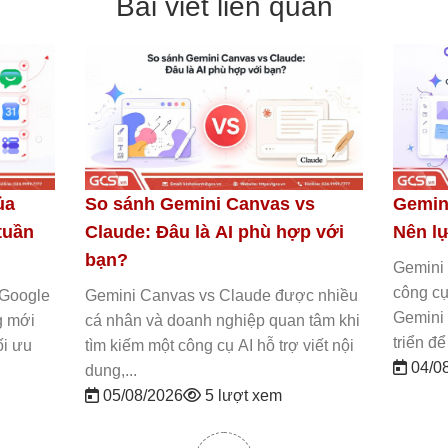
Bài viết liên quan
ini Canvas vs NotebookLM:
So sánh Gemini Ca
 lựa chọn công cụ nào?
Deep Research: Nê
cụ nào?
ini Canvas vs NotebookLM là hai
 cụ AI nổi bật trong hệ sinh thái
Gemini Canvas vs Deep
ini của Google, nhưng được phát
hai tính năng AI nổi bật 
n để phục vụ...
thái Gemini của Googl
/08/2026
13 lượt xem
thiết kế để phục...
03/08/2026
12 lượ