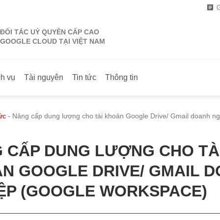
G
ĐỐI TÁC UỶ QUYỀN CẤP CAO
GOOGLE CLOUD TẠI VIỆT NAM
ch vụ
Tài nguyên
Tin tức
Thông tin
ức
-
Nâng cấp dung lượng cho tài khoản Google Drive/ Gmail doanh ng
 CẤP DUNG LƯỢNG CHO TÀ
N GOOGLE DRIVE/ GMAIL 
ỆP (GOOGLE WORKSPACE)