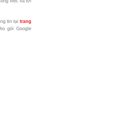
ông việc và lợi
ng tin tại
trang
o gói Google