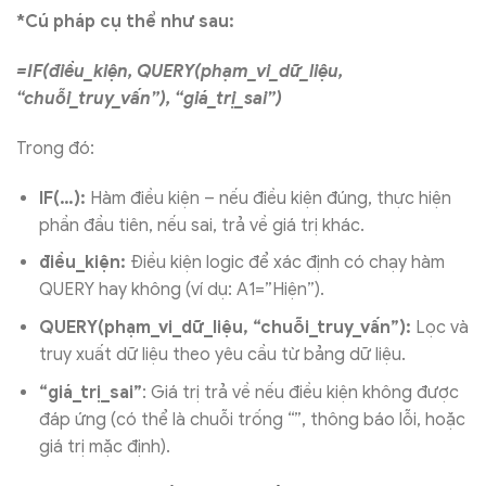
*Cú pháp cụ thể như sau:
=IF(điều_kiện, QUERY(phạm_vi_dữ_liệu,
“chuỗi_truy_vấn”), “giá_trị_sai”)
Trong đó:
IF(…):
Hàm điều kiện – nếu điều kiện đúng, thực hiện
phần đầu tiên, nếu sai, trả về giá trị khác.
điều_kiện:
Điều kiện logic để xác định có chạy hàm
QUERY hay không (ví dụ: A1=”Hiện”).
QUERY(phạm_vi_dữ_liệu, “chuỗi_truy_vấn”):
Lọc và
truy xuất dữ liệu theo yêu cầu từ bảng dữ liệu.
“giá_trị_sai”
: Giá trị trả về nếu điều kiện không được
đáp ứng (có thể là chuỗi trống “”, thông báo lỗi, hoặc
giá trị mặc định).