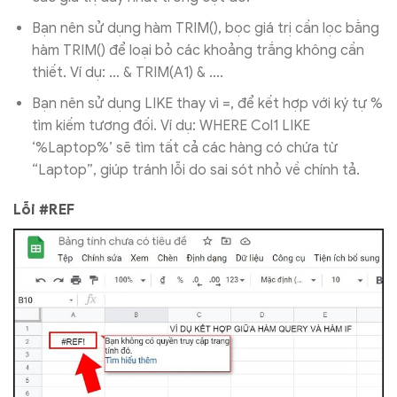
Bạn nên sử dụng hàm TRIM(), bọc giá trị cần lọc bằng
hàm TRIM() để loại bỏ các khoảng trắng không cần
thiết. Ví dụ: … & TRIM(A1) & ….
Bạn nên sử dụng LIKE thay vì =, để kết hợp với ký tự %
tìm kiếm tương đối. Ví dụ: WHERE Col1 LIKE
‘%Laptop%’ sẽ tìm tất cả các hàng có chứa từ
“Laptop”, giúp tránh lỗi do sai sót nhỏ về chính tả.
Lỗi #REF