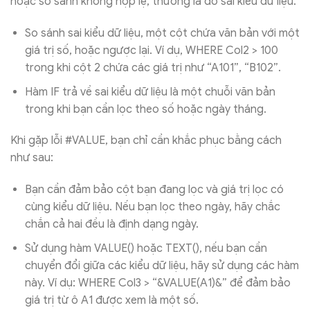
hoặc so sánh không hợp lệ, thường là do sai kiểu dữ liệu.
So sánh sai kiểu dữ liệu, một cột chứa văn bản với một
giá trị số, hoặc ngược lại. Ví dụ, WHERE Col2 > 100
trong khi cột 2 chứa các giá trị như “A101”, “B102”.
Hàm IF trả về sai kiểu dữ liệu là một chuỗi văn bản
trong khi bạn cần lọc theo số hoặc ngày tháng.
Khi gặp lỗi #VALUE, bạn chỉ cần khắc phục bằng cách
như sau:
Bạn cần đảm bảo cột bạn đang lọc và giá trị lọc có
cùng kiểu dữ liệu. Nếu bạn lọc theo ngày, hãy chắc
chắn cả hai đều là định dạng ngày.
Sử dụng hàm VALUE() hoặc TEXT(), nếu bạn cần
chuyển đổi giữa các kiểu dữ liệu, hãy sử dụng các hàm
này. Ví dụ: WHERE Col3 > “&VALUE(A1)&” để đảm bảo
giá trị từ ô A1 được xem là một số.