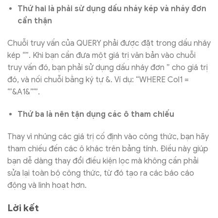
Thứ hai là phải sử dụng dấu nháy kép và nháy đơn
cẩn thận
Chuỗi truy vấn của QUERY phải được đặt trong dấu nháy
kép “”. Khi bạn cần đưa một giá trị văn bản vào chuỗi
truy vấn đó, bạn phải sử dụng dấu nháy đơn ” cho giá trị
đó, và nối chuỗi bằng ký tự &. Ví dụ: “WHERE Col1 =
‘”&A1&”‘”.
Thứ ba là nên tận dụng các ô tham chiếu
Thay vì nhúng các giá trị cố định vào công thức, bạn hãy
tham chiếu đến các ô khác trên bảng tính. Điều này giúp
bạn dễ dàng thay đổi điều kiện lọc mà không cần phải
sửa lại toàn bộ công thức, từ đó tạo ra các báo cáo
động và linh hoạt hơn.
Lời kết