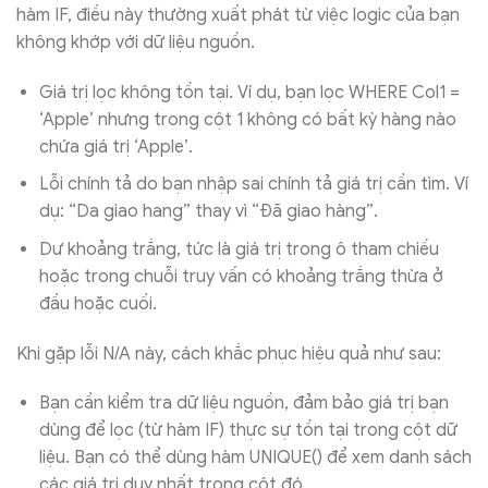
hàm IF, điều này thường xuất phát từ việc logic của bạn
không khớp với dữ liệu nguồn.
Giá trị lọc không tồn tại. Ví dụ, bạn lọc WHERE Col1 =
‘Apple’ nhưng trong cột 1 không có bất kỳ hàng nào
chứa giá trị ‘Apple’.
Lỗi chính tả do bạn nhập sai chính tả giá trị cần tìm. Ví
dụ: “Da giao hang” thay vì “Đã giao hàng”.
Dư khoảng trắng, tức là giá trị trong ô tham chiếu
hoặc trong chuỗi truy vấn có khoảng trắng thừa ở
đầu hoặc cuối.
Khi gặp lỗi N/A này, cách khắc phục hiệu quả như sau:
Bạn cần kiểm tra dữ liệu nguồn, đảm bảo giá trị bạn
dùng để lọc (từ hàm IF) thực sự tồn tại trong cột dữ
liệu. Bạn có thể dùng hàm UNIQUE() để xem danh sách
các giá trị duy nhất trong cột đó.