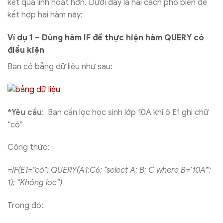
kết quả linh hoạt hơn. Dưới đây là hai cách phổ biến để
kết hợp hai hàm này:
Ví dụ 1 – Dùng hàm IF để thực hiện hàm QUERY có
điều kiện
Bạn có bảng dữ liệu như sau:
*Yêu cầu
: Bạn cần lọc học sinh lớp 10A khi ô E1 ghi chữ
“có”
Công thức:
=IF(E1=”có”; QUERY(A1:C6; “select A; B; C where B=’10A'”;
1); “Không lọc”)
Trong đó: