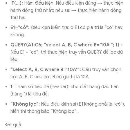
IF(…):
Hàm điều kiện. Nếu điều kiện đúng → thực hiện
hành động thứ nhất; nếu sai → thực hiện hành động
thứ hai.
E1=”có”:
Điều kiện kiểm tra: ô E1 có giá trị là “có” hay
không.
QUERY(A1:C6; “select A, B, C where B=’10A'”; 1) :
Nếu E1 = “có”, thì thực hiện truy vấn QUERY để lọc dữ
liệu.
“select A, B, C where B=’10A'”:
Câu truy vấn chọn
cột A, B, C nếu cột B có giá trị là 10A.
1
: Tham số tiêu đề (header): cho biết hàng đầu tiên
(hàng 1) là tiêu đề.
“Không lọc”
: Nếu điều kiện sai (E1 không phải là “có”),
hiển thị thông báo “Không lọc”.
Kết quả: