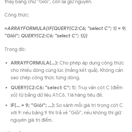
thay bằng chữ “Giỏi”, còn lại giữ nguyên.
Công thức:
=ARRAYFORMULA(IF(QUERY(C2:C6; “select C”; 1) = 9;
“Giỏi”; QUERY(C2:C6; “select C”; 1)))
Trong đó:
ARRAYFORMULA(…):
Cho phép áp dụng công thức
cho nhiều dòng cùng lúc (mảng kết quả). Không cần
sao chép công thức từng dòng.
QUERY(C2:C6; “select C”; 1
): Truy vấn cột C (điểm
số) từ bảng dữ liệu A1:C6. 1 là hàng tiêu đề.
IF(… = 9; “Giỏi”; …):
So sánh mỗi giá trị trong cột C
với 9: nếu bằng 9 thì trả về “Giỏi”, nếu không thì giữ
nguyên giá trị điểm.