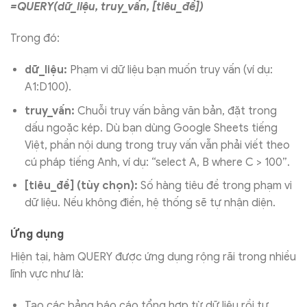
=QUERY(dữ_liệu, truy_vấn, [tiêu_đề])
Trong đó:
dữ_liệu:
Phạm vi dữ liệu bạn muốn truy vấn (ví dụ:
A1:D100).
truy_vấn:
Chuỗi truy vấn bằng văn bản, đặt trong
dấu ngoặc kép. Dù bạn dùng Google Sheets tiếng
Việt, phần nội dung trong truy vấn vẫn phải viết theo
cú pháp tiếng Anh, ví dụ: “select A, B where C > 100”.
[tiêu_đề] (tùy chọn):
Số hàng tiêu đề trong phạm vi
dữ liệu. Nếu không điền, hệ thống sẽ tự nhận diện.
Ứng dụng
Hiện tại, hàm QUERY được ứng dụng rộng rãi trong nhiều
lĩnh vực như là:
Tạo các bảng báo cáo tổng hợp từ dữ liệu rồi tự