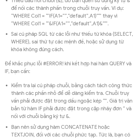
Thiếu dấu nối chuỗi (&), do bạn quên sử dụng ký tự &
để nối các thành phần trong chuỗi truy vấn. Ví dụ:
“WHERE Col1 = ‘”IF(A1=””,”default”,A1)”‘” thay vì
“WHERE Col1 = ‘”&IF(A1=””,”default”,A1)&”‘”.
Sai cú pháp SQL từ các lỗi như thiếu từ khóa (SELECT,
WHERE), sai thứ tự các mệnh đề, hoặc sử dụng từ
khóa không đúng cách.
Để khắc phục lỗi #ERROR! khi kết hợp hai hàm QUERY và
IF, bạn cần:
Kiểm tra lại cú pháp chuỗi, bằng cách tách công thức
thành các phần nhỏ để dễ dàng kiểm tra. Chuỗi truy
vấn phải được đặt trong dấu ngoặc kép “”. Giá trị văn
bản từ hàm IF phải được đặt trong cặp nháy đơn ” và
nối với chuỗi bằng ký tự &.
Bạn nên sử dụng hàm CONCATENATE hoặc
TEXTJOIN, đối với các chuỗi phức tạp. Tức là, bạn có