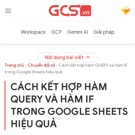
Bỏ
qua
nội
dung
Workspace
GCP
Gemini AI
Giải pháp
Nội dung bài viết
Trang chủ
-
Chuyển đổi số
-
Cách kết hợp hàm QUERY và hàm IF
trong Google Sheets hiệu quả
CÁCH KẾT HỢP HÀM
QUERY VÀ HÀM IF
TRONG GOOGLE SHEETS
HIỆU QUẢ